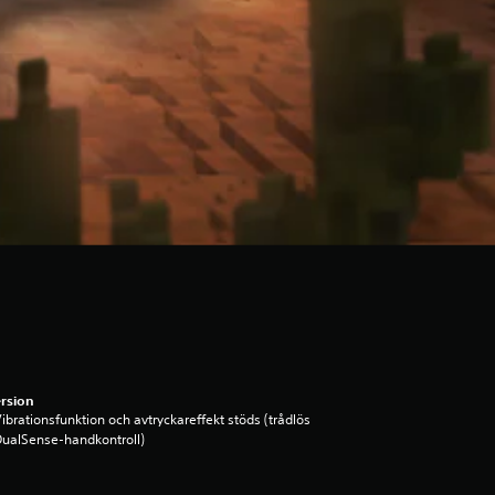
rsion
ibrationsfunktion och avtryckareffekt stöds (trådlös
ualSense-handkontroll)