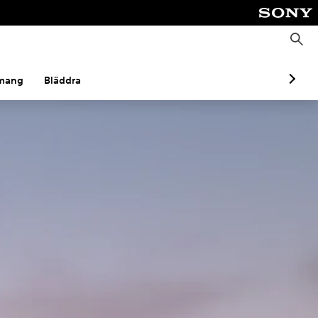
S
ö
k
mang
Bläddra