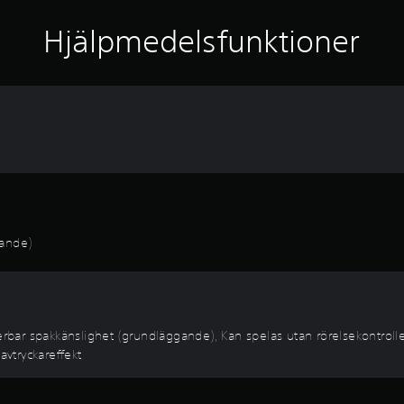
Hjälpmedelsfunktioner
gande)
ar spakkänslighet (grundläggande), Kan spelas utan rörelsekontroller
avtryckareffekt