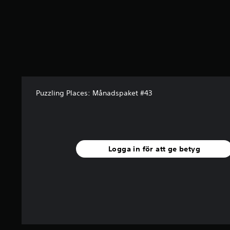
Puzzling Places: Månadspaket #43
Logga in för att ge betyg