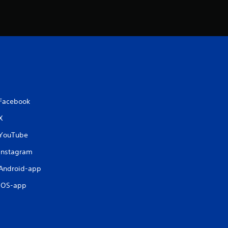
a
a
v
f
e
Facebook
m
X
b
YouTube
Instagram
a
Android-app
s
iOS-app
e
r