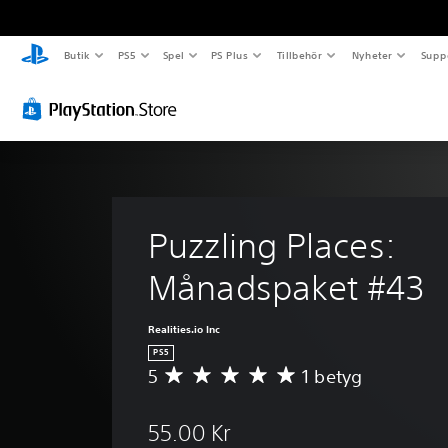
Butik
PS5
Spel
PS Plus
Tillbehör
Nyheter
Supp
Puzzling Places: 
Månadspaket #43
Realities.io Inc
PS5
5
1 betyg
G
e
n
55.00 Kr
o