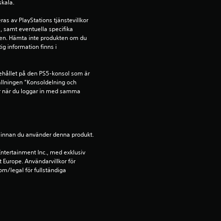
y
skala.
g
s av PlayStations tjänstevillkor 
 samt eventuella specifika 
kten. Hämta inte produkten om du 
p
ig information finns i 
å
ehållet på den PS5-konsol som är 
1
llningen ”Konsoldelning och 
r när du loggar in med samma 
s
t
ion innan du använder denna produkt.
j
ntertainment Inc., med exklusiv 
t Europe. Användarvillkor för 
ä
m/legal för fullständiga 
r
n