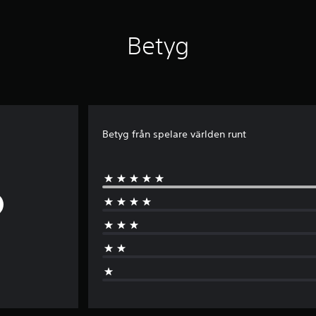
Betyg
Betyg från spelare världen runt