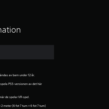
i
t
t
mation
l
i
g
t
ändas av barn under 12 år.
b
spela PS5-versionen av det här 
e
när de spelar VR-spel.
t
 meter (6 fot 7 tum × 6 fot 7 tum) 