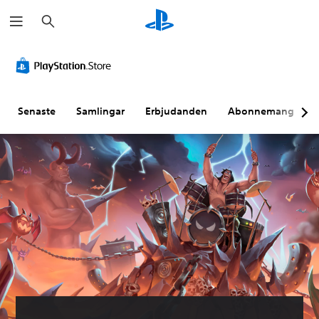
S
ö
k
Senaste
Samlingar
Erbjudanden
Abonnemang