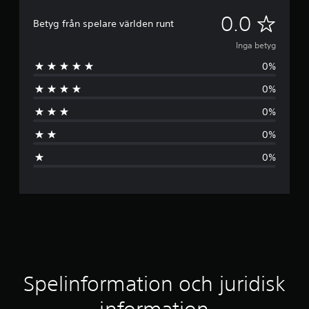
I
0.0
Betyg från spelare världen runt
n
Inga betyg
0%
g
0%
a
0%
b
0%
e
0%
t
y
g
Spelinformation och juridisk