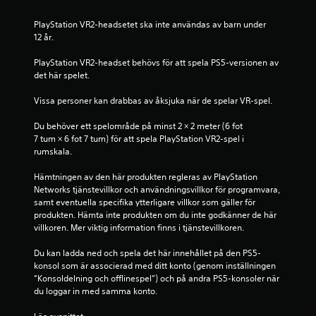
PlayStation VR2-headsetet ska inte användas av barn under 
12 år.
PlayStation VR2-headset behövs för att spela PS5-versionen av 
det här spelet.
Vissa personer kan drabbas av åksjuka när de spelar VR-spel.
Du behöver ett spelområde på minst 2 × 2 meter (6 fot 
7 tum × 6 fot 7 tum) för att spela PlayStation VR2-spel i 
rumskala.
Hämtningen av den här produkten regleras av PlayStation 
Networks tjänstevillkor och användningsvillkor för programvara, 
samt eventuella specifika ytterligare villkor som gäller för 
produkten. Hämta inte produkten om du inte godkänner de här 
villkoren. Mer viktig information finns i tjänstevillkoren.
Du kan ladda ned och spela det här innehållet på den PS5-
konsol som är associerad med ditt konto (genom inställningen 
”Konsoldelning och offlinespel”) och på andra PS5-konsoler när 
du loggar in med samma konto.