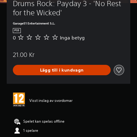
Drums Rock: Payday 3 - 'No Rest 
for the Wicked'
Garage51 Entertainment S.L.
PS5
0
Inga betyg
I
n
g
21.00 Kr
a
b
e
Lägg till i kundvagn
t
y
g
Visst inslag av svordomar
Spelet kan spelas offline
1 spelare