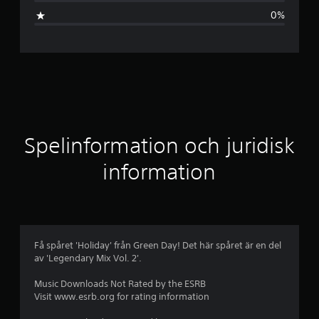
s
0%
n
i
t
t
l
Spelinformation och juridisk
i
information
g
t
b
Få spåret 'Holiday' från Green Day! Det här spåret är en del
av 'Legendary Mix Vol. 2'.
e
Music Downloads Not Rated by the ESRB
t
Visit www.esrb.org for rating information