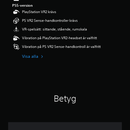
g
PS5-version
p
PlayStation VR2 krävs
å
5
PS VR2 Sense-handkontroller krävs
s
VR-spelsätt: sittande, stående, rumskala
t
j
Vibration på PlayStation VR2-headset är valfritt
ä
r
Vibration på PS VR2 Sense-handkontroll är valfritt
n
o
Visa alla
r
a
v
f
e
m
b
Betyg
a
s
e
r
a
t
p