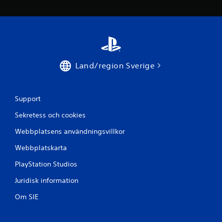
p
å
2
Land/region Sverige
b
e
Support
t
Sekretess och cookies
y
Webbplatsens användningsvillkor
g
Webbplatskarta
PlayStation Studios
Juridisk information
Om SIE