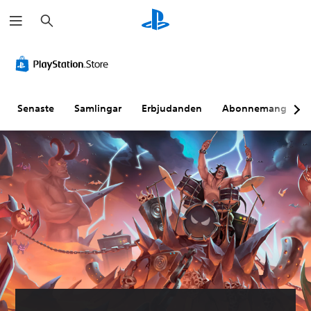
S
ö
k
Senaste
Samlingar
Erbjudanden
Abonnemang