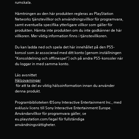
r
rumskala.
a
Hämtningen av den här produkten regleras av PlayStation 
Networks tjänstevillkor och användningsvillkor för programvara, 
v
samt eventuella specifika ytterligare villkor som gäller för 
produkten. Hämta inte produkten om du inte godkänner de här 
f
villkoren. Mer viktig information finns i tjänstevillkoren.
e
Du kan ladda ned och spela det här innehållet på den PS5-
konsol som är associerad med ditt konto (genom inställningen 
m
”Konsoldelning och offlinespel”) och på andra PS5-konsoler när 
du loggar in med samma konto.
b
Läs avsnittet 
a
Hälsovarningar
 för att ta del av viktig hälsoinformation innan du använder 
s
denna produkt.
e
Programbiblioteken ©Sony Interactive Entertainment Inc., med 
exklusiv licens till Sony Interactive Entertainment Europe. 
r
Användarvillkor för programvara gäller, se 
eu.playstation.com/legal för fullständiga 
a
användningsrättigheter.
t