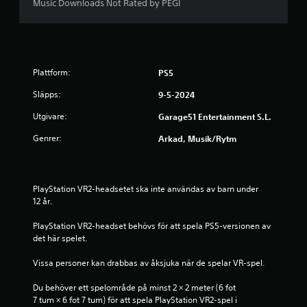
y
Music Downloads Not Rated by PEGI
g
p
Plattform:
PS5
å
Släpps:
9-5-2024
5
Utgivare:
Garage51 Entertainment S.L.
s
Genrer:
Arkad, Musik/rytm
t
j
PlayStation VR2-headsetet ska inte användas av barn under 
12 år.
ä
PlayStation VR2-headset behövs för att spela PS5-versionen av 
r
det här spelet.
n
Vissa personer kan drabbas av åksjuka när de spelar VR-spel.
o
Du behöver ett spelområde på minst 2 × 2 meter (6 fot 
7 tum × 6 fot 7 tum) för att spela PlayStation VR2-spel i 