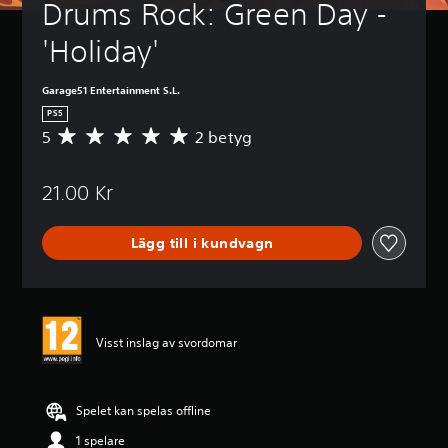
Drums Rock: Green Day - 
'Holiday'
Garage51 Entertainment S.L.
PS5
5
2 betyg
G
e
n
21.00 Kr
o
m
s
Lägg till i kundvagn
n
i
t
t
l
i
Visst inslag av svordomar
g
t
b
e
Spelet kan spelas offline
t
1 spelare
y