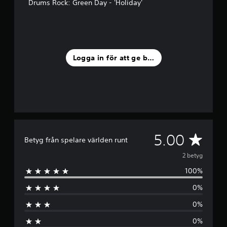
Drums Rock: Green Day - 'Holiday'
å
2
b
e
t
y
Logga in för att ge betyg
g
G
5.00
Betyg från spelare världen runt
e
2 betyg
100%
n
0%
o
0%
m
0%