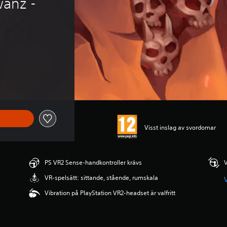
anz - 
Visst inslag av svordomar
PS VR2 Sense-handkontroller krävs
V
VR-spelsätt: sittande, stående, rumskala
Vibration på PlayStation VR2-headset är valfritt