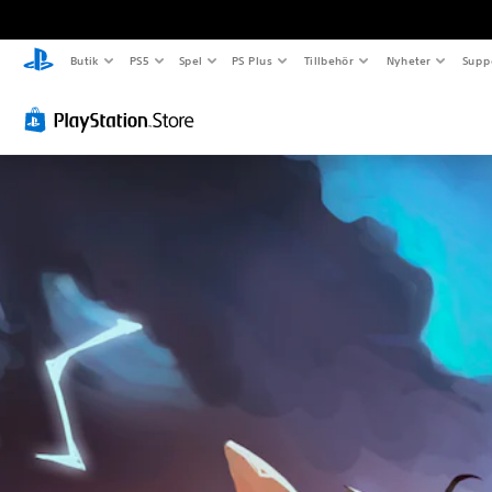
Butik
PS5
Spel
PS Plus
Tillbehör
Nyheter
Supp