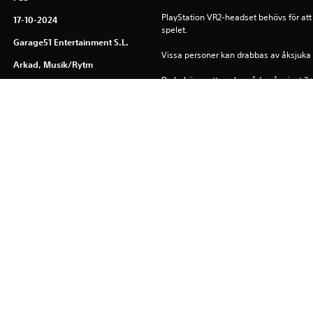
PlayStation VR2-headset behövs för att 
17-10-2024
spelet.
Garage51 Entertainment S.L.
Vissa personer kan drabbas av åksjuka 
Arkad, Musik/rytm
Du behöver ett spelområde på minst 2 × 2
för att spela PlayStation VR2-spel i rum
Hämtningen av den här produkten regle
tjänstevillkor och användningsvillkor f
specifika ytterligare villkor som gäller 
om du inte godkänner de här villkoren. Me
tjänstevillkoren.
Du kan ladda ned och spela det här inn
associerad med ditt konto (genom instä
offlinespel”) och på andra PS5-konsole
konto.
Läs avsnittet 
Hälsovarningar
 för att ta del av viktig hälsoinformat
Programbiblioteken ©Sony Interactive E