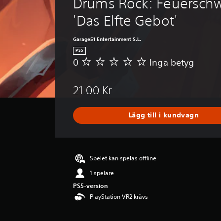
Drums Rock: Feuerschw
'Das Elfte Gebot'
Garage51 Entertainment S.L.
PS5
0
Inga betyg
I
n
g
21.00 Kr
a
b
e
Lägg till i kundvagn
t
y
g
Spelet kan spelas offline
1 spelare
PS5-version
PlayStation VR2 krävs