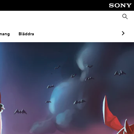
S
ö
k
mang
Bläddra