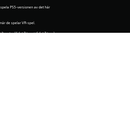
spela PS5-versionen av det här 
när de spelar VR-spel.
 meter (6 fot 7 tum × 6 fot 7 tum) 
skala.
ras av PlayStation Networks 
ör programvara, samt eventuella 
för produkten. Hämta inte produkten 
r viktig information finns i 
ehållet på den PS5-konsol som är 
llningen ”Konsoldelning och 
r när du loggar in med samma 
ion innan du använder denna produkt.
ntertainment Inc., med exklusiv 