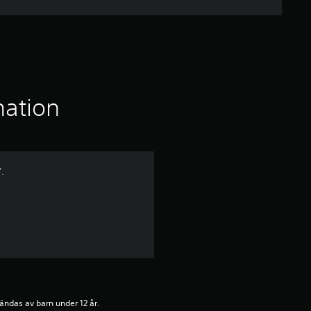
t
y
g
mation
.
ändas av barn under 12 år.