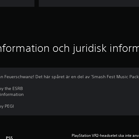
nformation och juridisk infor
rån Feuerschwanz! Det här spåret är en del av 'Smash Fest Music Pack'
by the ESRB
 information
by PEGI
PlayStation VR2-headsetet ska inte anv
PS5