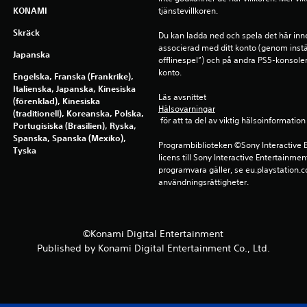
KONAMI
tjänstevillkoren.
Skräck
Du kan ladda ned och spela det här inn
associerad med ditt konto (genom instä
Japanska
offlinespel”) och på andra PS5-konsole
konto.
Engelska, Franska (Frankrike),
Italienska, Japanska, Kinesiska
Läs avsnittet 
(förenklad), Kinesiska
Hälsovarningar
(traditionell), Koreanska, Polska,
 för att ta del av viktig hälsoinformat
Portugisiska (Brasilien), Ryska,
Spanska, Spanska (Mexiko),
Programbiblioteken ©Sony Interactive E
Tyska
licens till Sony Interactive Entertainmen
programvara gäller, se eu.playstation.co
användningsrättigheter.
©Konami Digital Entertainment
Published by Konami Digital Entertainment Co., Ltd.