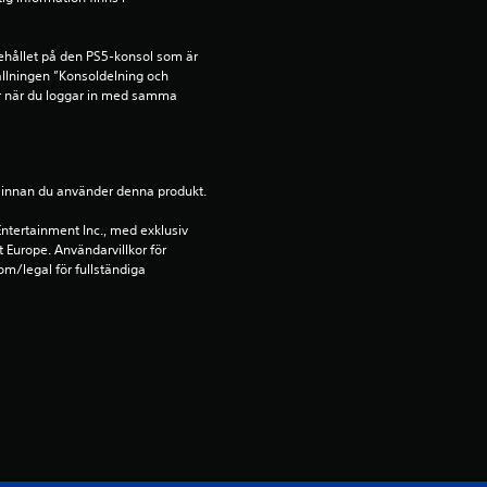
b
a
ehållet på den PS5-konsol som är 
llningen ”Konsoldelning och 
s
r när du loggar in med samma 
e
r
ion innan du använder denna produkt.
a
ntertainment Inc., med exklusiv 
t Europe. Användarvillkor för 
t
m/legal för fullständiga 
p
å
3
7