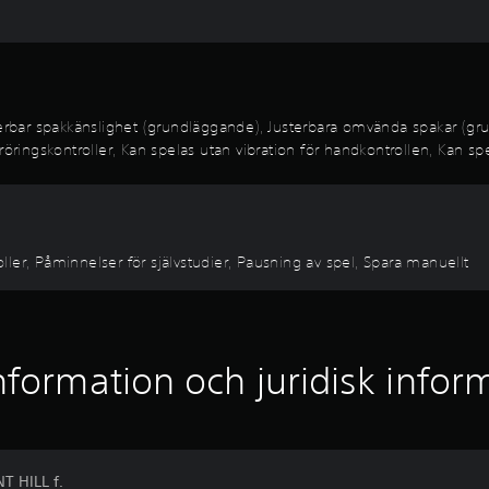
bar spakkänslighet (grundläggande), Justerbara omvända spakar (gru
öringskontroller, Kan spelas utan vibration för handkontrollen, Kan spe
ler, Påminnelser för självstudier, Pausning av spel, Spara manuellt
nformation och juridisk infor
T HILL f.