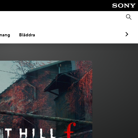
S
ö
k
mang
Bläddra