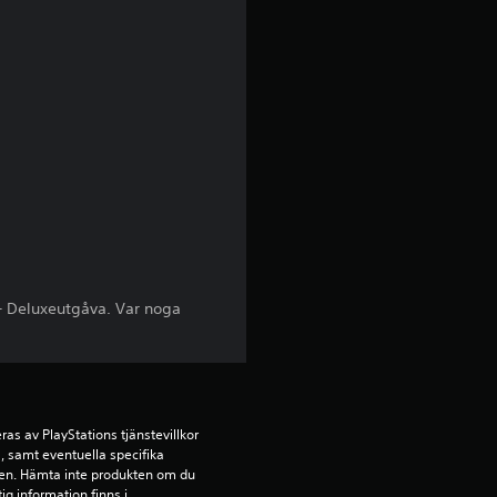
ä
r
n
o
r
a
v
f – Deluxeutgåva. Var noga
f
e
s av PlayStations tjänstevillkor 
m
 samt eventuella specifika 
kten. Hämta inte produkten om du 
ig information finns i 