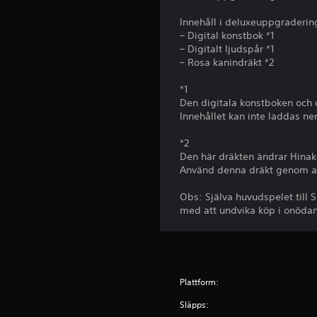
n
l
m
r
i
a
e
Innehåll i deluxeuppgraderin
a
n
d
d
– Digital konstbok *1
l
o
e
o
– Digitalt ljudspår *1
l
m
d
m
– Rosa kanindräkt *2
t
e
i
m
r
n
a
a
*1
u
v
l
p
Den digitala konstboken och d
n
i
o
p
Innehållet kan inte laddas ne
t
s
g
n
d
s
e
i
*2
i
t
n
n
Den här dräkten ändrar Hina
g
i
i
g
Använd denna dräkt genom att
.
d
s
e
)
p
n
Obs: Själva huvudspelet till S
.
e
.
med att undvika köp i onödan
l
e
P
J
t
å
u
h
m
s
a
Plattform:
i
r
t
k
n
e
Släpps:
o