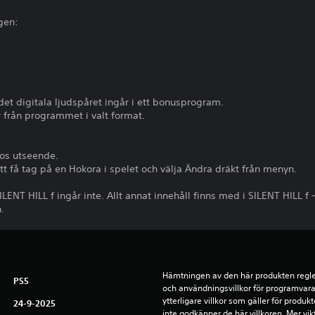
gen:
et digitala ljudspåret ingår i ett bonusprogram.
r från programmet i valt format.
kos utseende.
 få tag på en Hokora i spelet och välja Ändra dräkt från menyn.
ILENT HILL f ingår inte. Allt annat innehåll finns med i SILENT HILL 
.
Hämtningen av den här produkten reglera
PS5
och användningsvillkor för programvara,
ytterligare villkor som gäller för produ
24-9-2025
inte godkänner de här villkoren. Mer vikt