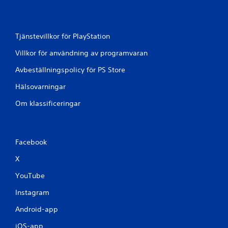
y
g
Tjänstevillkor för PlayStation
Villkor för användning av programvaran
Avbeställningspolicy för PS Store
Hälsovarningar
Om klassificeringar
Facebook
X
YouTube
Instagram
Android-app
iOS-app