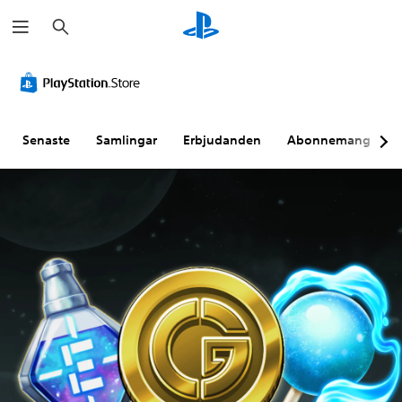
S
ö
k
Senaste
Samlingar
Erbjudanden
Abonnemang