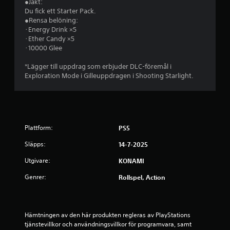
●Jakt:
t
Du fick ett Starter Pack.
●Rensa belöning:
y
･Energy Drink ×5
･Ether Candy ×5
g
･10000 Glee
p
*Lägger till uppdrag som erbjuder DLC-föremål i
Exploration Mode i Gilleuppdragen i Shooting Starlight.
å
4
.
Plattform:
PS5
7
Släpps:
14-7-2025
1
Utgivare:
KONAMI
Genrer:
Rollspel, Action
s
t
Hämtningen av den här produkten regleras av PlayStations 
j
tjänstevillkor och användningsvillkor för programvara, samt 