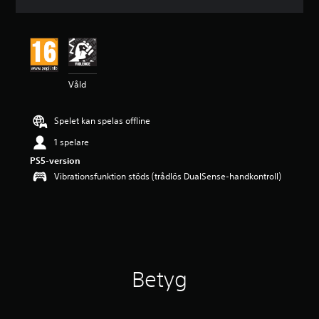
t
t
l
i
g
t
Våld
b
e
t
Spelet kan spelas offline
y
g
1 spelare
p
PS5-version
å
4
Vibrationsfunktion stöds (trådlös DualSense-handkontroll)
.
7
1
s
t
j
ä
Betyg
r
n
o
r