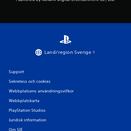
s
e
r
a
t
Land/region Sverige
p
å
Support
1
Sekretess och cookies
4
Webbplatsens användningsvillkor
b
Webbplatskarta
e
PlayStation Studios
Juridisk information
t
Om SIE