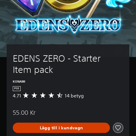
EDENS ZERO - Starter 
Item pack
KONAMI
PS5
4.71
14 betyg
G
e
n
55.00 Kr
o
m
s
Lägg till i kundvagn
n
i