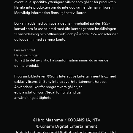
eventuella specifika ytterligare villkor som gäller för produkten. 
ä
Hämta inte produkten om du inte godkänner de här villkoren. 
Mer viktig information finns i tjänstevillkoren.
r
Du kan ladda ned och spela det här innehållet på den PS5-
n
konsol som är associerad med ditt konto (genom inställningen 
”Konsoldelning och offlinespel”) och på andra PS5-konsoler när 
o
du loggar in med samma konto.
r
Läs avsnittet 
Hälsovarningar
a
 för att ta del av viktig hälsoinformation innan du använder 
denna produkt.
v
Programbiblioteken ©Sony Interactive Entertainment Inc., med 
f
exklusiv licens till Sony Interactive Entertainment Europe. 
Användarvillkor för programvara gäller, se 
e
eu.playstation.com/legal för fullständiga 
användningsrättigheter.
m
b
©Hiro Mashima / KODANSHA, NTV
a
©Konami Digital Entertainment
Published by Konami Digital Entertainment Co., Ltd.