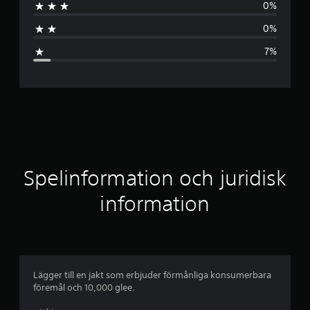
0%
m
0%
s
7%
n
i
t
t
l
Spelinformation och juridisk
i
information
g
t
b
Lägger till en jakt som erbjuder förmånliga konsumerbara
föremål och 10,000 glee.
e