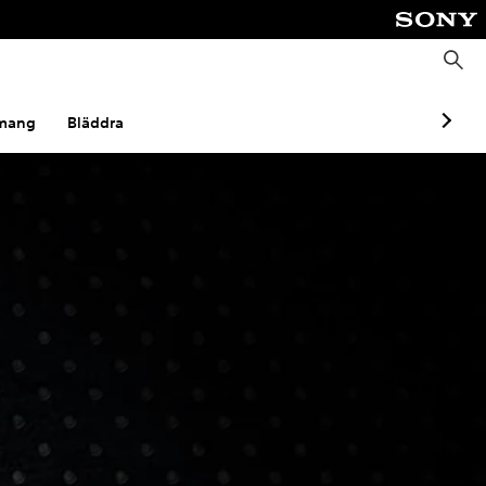
S
ö
k
mang
Bläddra