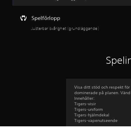
Spelförlopp
Justerbar svårighet (grundläggande)
Speli
Visa ditt stöd och respekt fö
dominerade på planen. Vänd h
Innehåller:
Tigers-visir
Tigers-uniform
Tigers-hjälmdekal
Tigers-vapenutseende