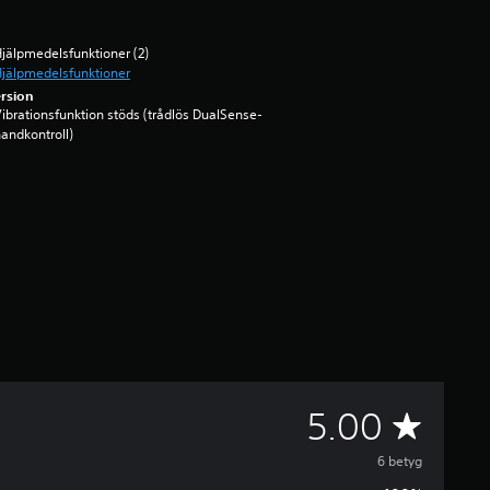
jälpmedelsfunktioner (2)
jälpmedelsfunktioner
rsion
ibrationsfunktion stöds (trådlös DualSense-
andkontroll)
G
5.00
e
6 betyg