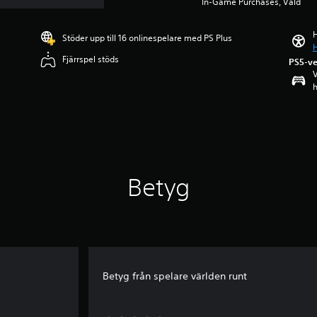
In-Game Purchases, Våld
H
Stöder upp till 16 onlinespelare med PS Plus
H
Fjärrspel stöds
PS5-ve
V
h
Betyg
Betyg från spelare världen runt