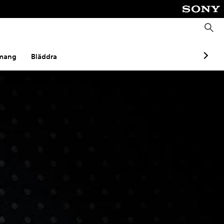
S
ö
k
mang
Bläddra