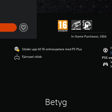
In-Game Purchases, Våld
H
Stöder upp till 16 onlinespelare med PS Plus
H
Fjärrspel stöds
PS5-ve
V
h
Betyg