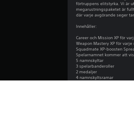
förtruppens elitstyrka. Vi är
megarustningspaketet är ful
där varje avgörande seger ta
Innehåller:
Career och Mission XP för va
Weapon Mastery XP för varje
Squadmate XP-boosten Spread
Spelarnamnet kommer att visa
5 namnskyltar
3 spelarbanderoller
2 medaljer
4 namnskyltsramar
3 band
18 emblem
Den permanenta ökningen av 
eller match
Den XP-boosten på 10 % KOMB
Squadmate XP-boosten Sprea