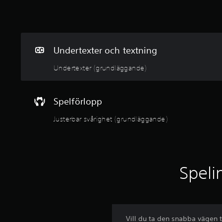
y
g
Undertexter och textning
Undertexter (grundläggande)
Spelförlopp
Justerbar svårighet (grundläggande)
Speli
Vill du ta den snabba vägen t