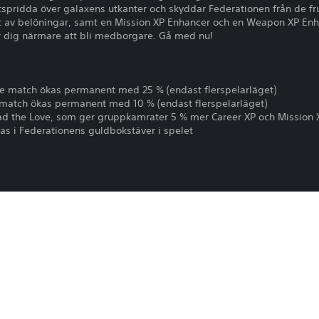
 utspridda över galaxens utkanter och skyddar Federationen från de f
lt av belöningar, samt en Mission XP Enhancer och en Weapon XP E
r dig närmare att bli medborgare. Gå med nu!
rje match ökas permanent med 25 % (endast flerspelarläget)
 match ökas permanent med 10 % (endast flerspelarläget)
 the Love, som ger gruppkamrater 5 % mer Career XP och Mission 
s i Federationens guldbokstäver i spelet
Mission XP med 25 % KOMBINERAS INTE med andra Path to Citizens
INERAS INTE med andra Path to Citizenship-DLC-ägare i din grupp 
d the Love kan inte kombineras med andra gruppmedlemmars bonu