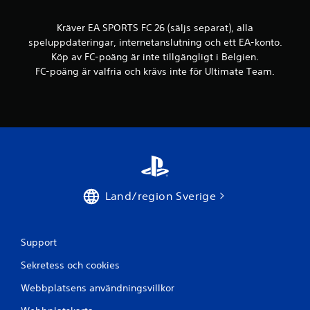
p
l
p
j
a
Kräver EA SPORTS FC 26 (säljs separat), alla
ö
r
speluppdateringar, internetanslutning och ett EA-konto.
u
.
Köp av FC-poäng är inte tillgängligt i Belgien.
t
FC-poäng är valfria och krävs inte för Ultimate Team.
a
K
n
a
k
o
n
n
s
s
p
e
e
k
l
v
a
e
s
Land/region Sverige
n
u
s
t
e
r
a
Support
u
n
n
s
Sekretess och cookies
d
n
e
Webbplatsens användningsvillkor
a
r
b
h