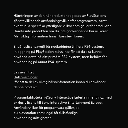
å
i
n
n
y
1
g
e
Hämtningen av den här produkten regleras av PlayStations 
s
r
tjänstevillkor och användningsvillkor för programvara, samt 
5
n
l
eventuella specifika ytterligare villkor som gäller för produkten. 
a
Hämta inte produkten om du inte godkänner de här villkoren. 
ä
b
u
Mer viktig information finns i tjänstevillkoren.
g
t
e
e
a
Engångslicensavgift för nedladdning till flera PS4-system. 
D
n
Inloggning på PlayStation krävs inte för att du ska kunna 
t
u
a
använda detta på ditt primära PS4-system, men behövs för 
k
t
användning på annat PS4-system.
y
a
t
n
h
Läs avsnittet 
g
k
å
Hälsovarningar
o
 för att ta del av viktig hälsoinformation innan du använder 
l
m
denna produkt.
l
m
a
a
Programbiblioteken ©Sony Interactive Entertainment Inc., med 
n
å
exklusiv licens till Sony Interactive Entertainment Europe. 
e
t
Användarvillkor för programvara gäller, se 
d
e
eu.playstation.com/legal för fullständiga 
k
n
användningsrättigheter.
n
m
a
i