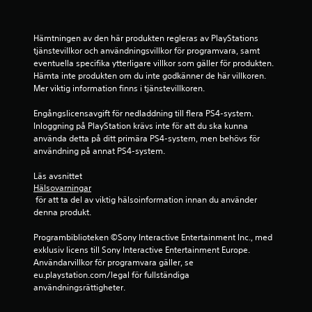
å
i
n
n
y
1
g
e
Hämtningen av den här produkten regleras av PlayStations 
s
r
tjänstevillkor och användningsvillkor för programvara, samt 
1
n
l
eventuella specifika ytterligare villkor som gäller för produkten. 
a
Hämta inte produkten om du inte godkänner de här villkoren. 
ä
b
u
Mer viktig information finns i tjänstevillkoren.
g
t
e
e
a
Engångslicensavgift för nedladdning till flera PS4-system. 
D
n
Inloggning på PlayStation krävs inte för att du ska kunna 
t
u
a
använda detta på ditt primära PS4-system, men behövs för 
k
t
användning på annat PS4-system.
y
a
t
n
h
Läs avsnittet 
g
k
å
Hälsovarningar
o
 för att ta del av viktig hälsoinformation innan du använder 
l
m
denna produkt.
l
m
a
a
Programbiblioteken ©Sony Interactive Entertainment Inc., med 
n
å
exklusiv licens till Sony Interactive Entertainment Europe. 
e
t
Användarvillkor för programvara gäller, se 
d
e
eu.playstation.com/legal för fullständiga 
k
n
användningsrättigheter.
n
m
a
i