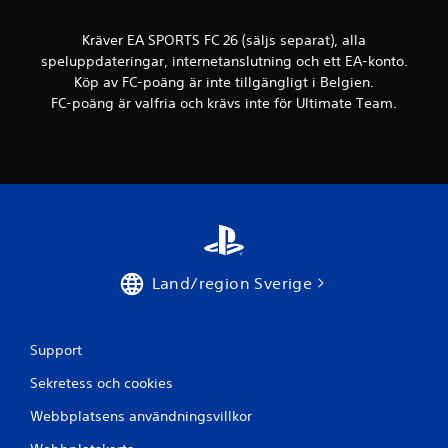
p
l
p
j
a
Kräver EA SPORTS FC 26 (säljs separat), alla
ö
r
speluppdateringar, internetanslutning och ett EA-konto.
u
.
Köp av FC-poäng är inte tillgängligt i Belgien.
t
FC-poäng är valfria och krävs inte för Ultimate Team.
a
K
n
a
k
o
n
n
s
s
p
e
e
k
l
v
a
e
s
Land/region Sverige
n
u
s
t
e
r
a
Support
u
n
n
s
Sekretess och cookies
d
n
e
Webbplatsens användningsvillkor
a
r
b
h