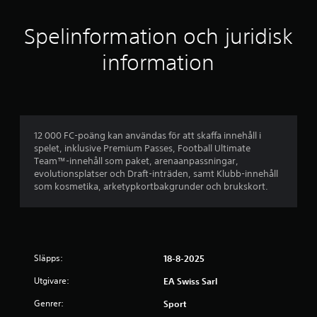
v
o
p
l
e
Spelinformation och juridisk
l
f
l
e
a
r
information
e
s
n
p
a
m
e
n
l
ä
b
e
r
t
s
a
12 000 FC-poäng kan användas för att skaffa innehåll i
o
o
spelet, inklusive Premium Passes, Football Ultimate
c
m
Team™-innehåll som paket, arenaanpassningar,
s
h
h
evolutionsplatser och Draft-inträden, samt Klubb-innehåll
n
e
som kosmetika, arketypkortbakgrunder och brukskort.
e
a
l
v
s
r
i
t
g
.
e
a
r
Släpps:
18-8-2025
a
t
T
p
Utgivare:
EA Swiss Sarl
r
å
p
ä
Genrer:
m
Sport
n
e