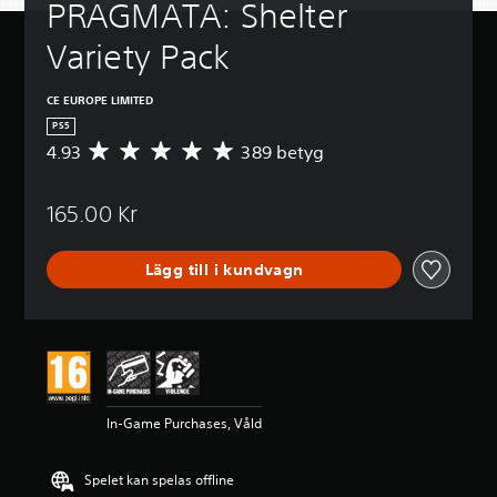
PRAGMATA: Shelter 
Variety Pack
CE EUROPE LIMITED
PS5
4.93
389 betyg
G
e
n
165.00 Kr
o
m
s
Lägg till i kundvagn
n
i
t
t
l
i
g
t
In-Game Purchases, Våld
b
e
t
Spelet kan spelas offline
y