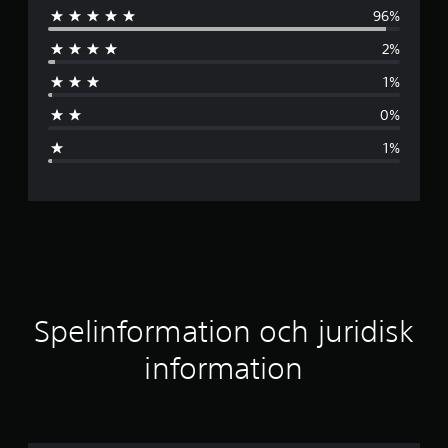
96%
n
2%
o
1%
m
0%
s
1%
n
i
t
t
l
Spelinformation och juridisk
i
information
g
t