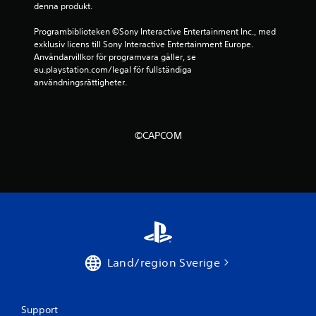
b
denna produkt.
a
Programbiblioteken ©Sony Interactive Entertainment Inc., med 
exklusiv licens till Sony Interactive Entertainment Europe. 
s
Användarvillkor för programvara gäller, se 
eu.playstation.com/legal för fullständiga 
användningsrättigheter.
e
r
a
©CAPCOM
t
p
å
3
Land/region Sverige
8
9
Support