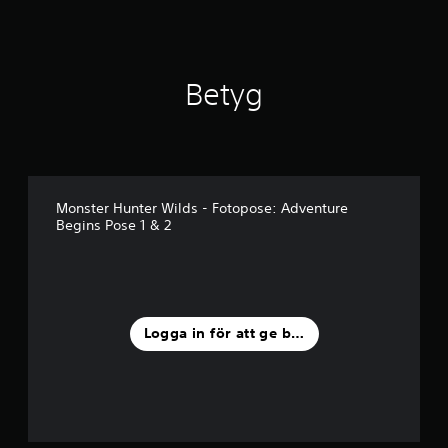
r
a
t
p
Betyg
å
8
7
b
e
t
y
Monster Hunter Wilds - Fotopose: Adventure
g
Begins Pose 1 & 2
Logga in för att ge betyg