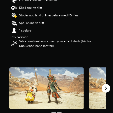
PS Plus krävs för onlinespel
y
g
Köp i spel valfritt
p
Stöder upp till 4 onlinespelare med PS Plus
å
4
Spel online valfritt
.
4
1 spelare
9
PS5-version
s
Vibrationsfunktion och avtryckareffekt stöds (trådlös
t
DualSense-handkontroll)
j
ä
r
n
o
r
a
v
f
e
m
b
a
s
e