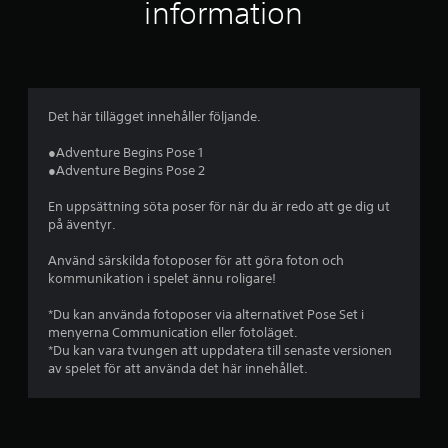
i
information
g
t
b
Det här tillägget innehåller följande.
e
●Adventure Begins Pose 1
●Adventure Begins Pose 2
t
En uppsättning söta poser för när du är redo att ge dig ut
y
på äventyr.
g
Använd särskilda fotoposer för att göra foton och
kommunikation i spelet ännu roligare!
p
*Du kan använda fotoposer via alternativet Pose Set i
å
menyerna Communication eller fotoläget.
*Du kan vara tvungen att uppdatera till senaste versionen
4
av spelet för att använda det här innehållet.
.