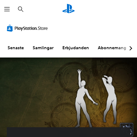
S
ö
k
Senaste
Samlingar
Erbjudanden
Abonnemang