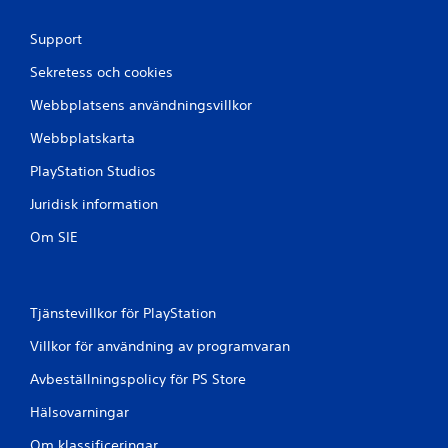
7
Support
b
Sekretess och cookies
e
Webbplatsens användningsvillkor
t
Webbplatskarta
y
PlayStation Studios
Juridisk information
g
Om SIE
Tjänstevillkor för PlayStation
Villkor för användning av programvaran
Avbeställningspolicy för PS Store
Hälsovarningar
Om klassificeringar