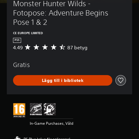
Monster Hunter Wilds - 
Fotopose: Adventure Begins 
Pose 1 & 2
CE EUROPE LIMITED
PS5
4.49
87 betyg
G
e
n
Gratis
o
m
s
Lägg till i bibliotek
n
i
t
t
l
i
g
t
In-Game Purchases, Våld
b
e
t