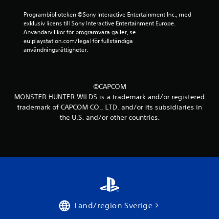
e
Programbiblioteken ©Sony Interactive Entertainment Inc., med 
exklusiv licens till Sony Interactive Entertainment Europe. 
m
Användarvillkor för programvara gäller, se 
eu.playstation.com/legal för fullständiga 
b
användningsrättigheter.
a
s
©CAPCOM
MONSTER HUNTER WILDS is a trademark and/or registered
e
trademark of CAPCOM CO., LTD. and/or its subsidiaries in
the U.S. and/or other countries.
r
a
t
p
å
Land/region Sverige
8