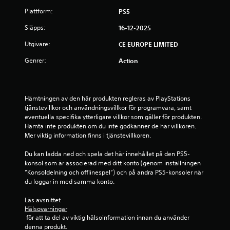
4
Plattform:
PS5
9
Släpps:
16-12-2025
s
Utgivare:
CE EUROPE LIMITED
t
Genrer:
Action
j
ä
Hämtningen av den här produkten regleras av PlayStations 
tjänstevillkor och användningsvillkor för programvara, samt 
r
eventuella specifika ytterligare villkor som gäller för produkten. 
Hämta inte produkten om du inte godkänner de här villkoren. 
n
Mer viktig information finns i tjänstevillkoren.
o
Du kan ladda ned och spela det här innehållet på den PS5-
konsol som är associerad med ditt konto (genom inställningen 
r
”Konsoldelning och offlinespel”) och på andra PS5-konsoler när 
du loggar in med samma konto.
a
Läs avsnittet 
v
Hälsovarningar
 för att ta del av viktig hälsoinformation innan du använder 
f
denna produkt.