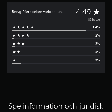
G
4.49
Betyg från spelare världen runt
e
87 betyg
84%
n
2%
o
3%
m
0%
s
10%
n
i
t
t
l
Spelinformation och juridisk