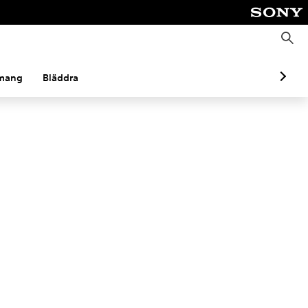
S
ö
k
mang
Bläddra