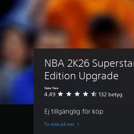
NBA 2K26 Supersta
Edition Upgrade
Take-Two
4.49
132 betyg
G
e
n
Ej tillgänglig för köp
o
m
s
Ta reda på mer
n