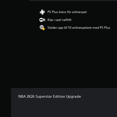
i
t
t
PS Plus krävs för onlinespel
l
Köp i spel valfritt
i
g
Stöder upp till 10 onlinespelare med PS Plus
t
b
e
t
y
g
p
å
4
.
4
9
s
t
NBA 2K26 Superstar Edition Upgrade
j
ä
r
n