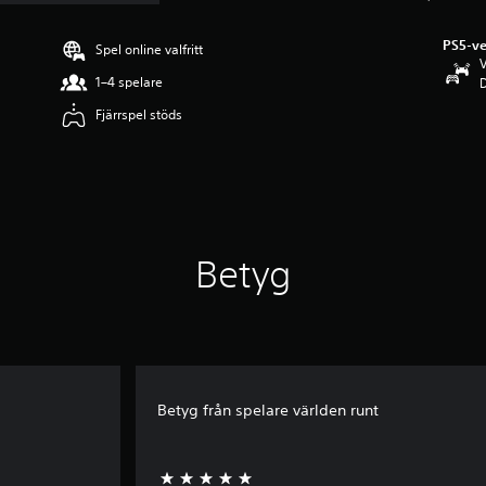
PS5-ve
Spel online valfritt
V
1–4 spelare
D
Fjärrspel stöds
Betyg
Betyg från spelare världen runt