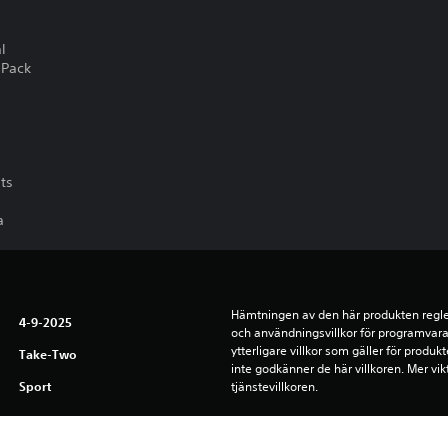
l
 Pack
ts
a
Hämtningen av den här produkten reglera
4-9-2025
och användningsvillkor för programvara,
ytterligare villkor som gäller för produ
Take-Two
inte godkänner de här villkoren. Mer vikt
Sport
tjänstevillkoren.
Du kan ladda ned och spela det här inn
associerad med ditt konto (genom instä