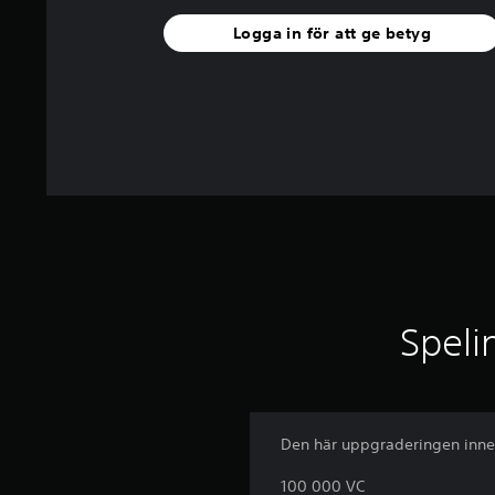
o
r
Logga in för att ge betyg
a
v
f
e
m
b
a
s
e
r
a
t
p
å
Speli
1
3
2
b
e
Den här uppgraderingen inneh
t
y
100 000 VC
g