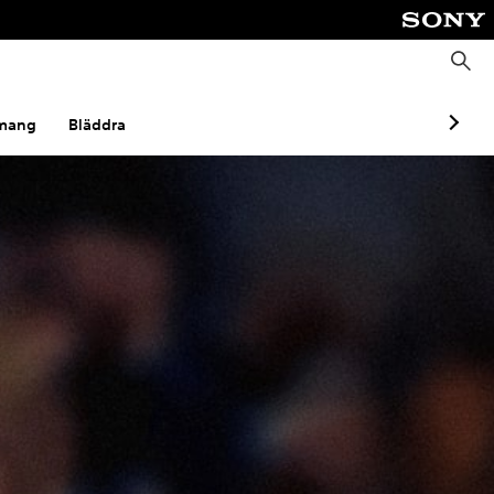
S
ö
k
mang
Bläddra