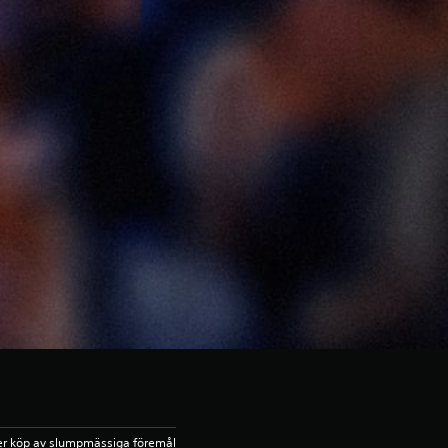
er köp av slumpmässiga föremål