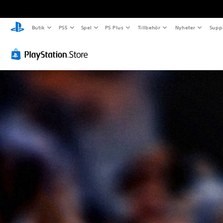
Butik
PS5
Spel
PS Plus
Tillbehör
Nyheter
Supp