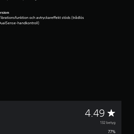
rsion
ibrationsfunktion och avtryckareffekt stöds (trådlös
ualSense-handkontroll)
G
4.49
e
132 betyg
77%