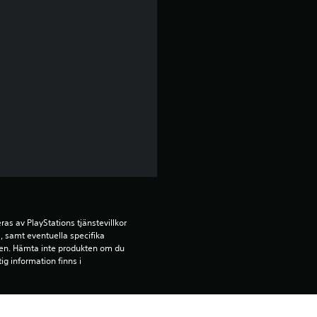
t
b
e
t
y
g
p
å
s av PlayStations tjänstevillkor 
 samt eventuella specifika 
kten. Hämta inte produkten om du 
4
ig information finns i 
.
ehållet på den PS5-konsol som är 
4
llningen ”Konsoldelning och 