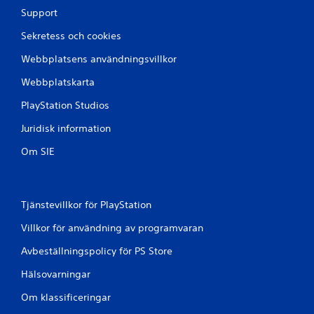
b
Support
a
Sekretess och cookies
k
n
Webbplatsens användningsvillkor
a
p
Webbplatskarta
p
PlayStation Studios
t
r
Juridisk information
y
c
Om SIE
k
n
i
Tjänstevillkor för PlayStation
n
g
Villkor för användning av programvaran
a
r
Avbeställningspolicy för PS Store
D
Hälsovarningar
u
k
Om klassificeringar
a