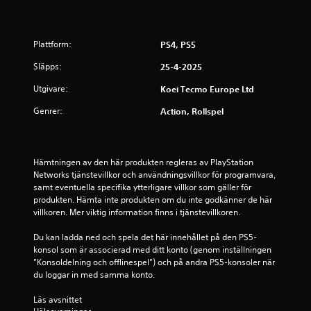
e
n
y
r
e
Plattform:
PS4, PS5
r
a
n
Släpps:
25-4-2025
a
t
u
Utgivare:
Koei Tecmo Europe Ltd
t
Genrer:
Action, Rollspel
a
p
n
a
å
t
t
Hämtningen av den här produkten regleras av PlayStation 
1
h
Networks tjänstevillkor och användningsvillkor för programvara, 
å
samt eventuella specifika ytterligare villkor som gäller för 
9
l
produkten. Hämta inte produkten om du inte godkänner de här 
l
villkoren. Mer viktig information finns i tjänstevillkoren.
b
a
n
Du kan ladda ned och spela det här innehållet på den PS5-
e
e
konsol som är associerad med ditt konto (genom inställningen 
d
”Konsoldelning och offlinespel”) och på andra PS5-konsoler när 
t
k
du loggar in med samma konto.
n
y
a
Läs avsnittet 