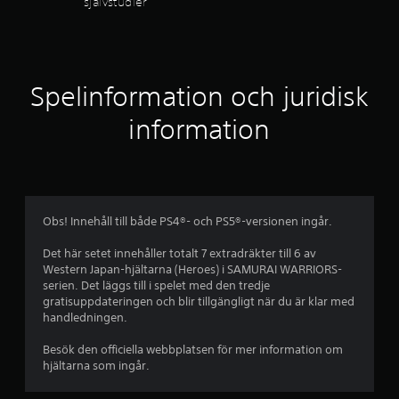
självstudier
p
r
e
l
n
a
s
o
Spelinformation och juridisk
p
e
r
information
l
e
a
t
o
v
c
h
f
Obs! Innehåll till både PS4®- och PS5®-versionen ingår.
n
a
e
Det här setet innehåller totalt 7 extradräkter till 6 av
v
Western Japan-hjältarna (Heroes) i SAMURAI WARRIORS-
i
m
serien. Det läggs till i spelet med den tredje
g
gratisuppdateringen och blir tillgängligt när du är klar med
e
b
handledningen.
r
a
a
Besök den officiella webbplatsen för mer information om
p
hjältarna som ingår.
å
s
m
e