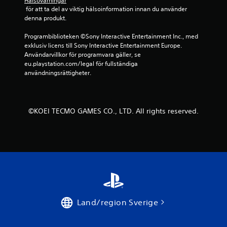
Hälsovarningar
p
g
 för att ta del av viktig hälsoinformation innan du använder 
p
denna produkt.
a
r
Programbiblioteken ©Sony Interactive Entertainment Inc., med 
.
exklusiv licens till Sony Interactive Entertainment Europe. 
Användarvillkor för programvara gäller, se 
K
eu.playstation.com/legal för fullständiga 
a
användningsrättigheter.
n
s
p
©KOEI TECMO GAMES CO., LTD. All rights reserved.
e
l
a
s
u
t
a
n
s
Land/region Sverige
n
a
b