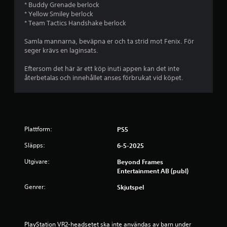
* Buddy Grenade berlock
0
* Yellow Smiley berlock
* Team Tactics Handshake berlock
7
Samla mannarna, beväpna er och ta strid mot Fenix. För
seger krävs en laginsats.
s
Eftersom det här är ett köp inuti appen kan det inte
t
återbetalas och innehållet anses förbrukat vid köpet.
j
ä
r
Plattform:
PS5
n
Släpps:
6-5-2025
Utgivare:
Beyond Frames
o
Entertainment AB (publ)
r
Genrer:
Skjutspel
a
v
PlayStation VR2-headsetet ska inte användas av barn under 