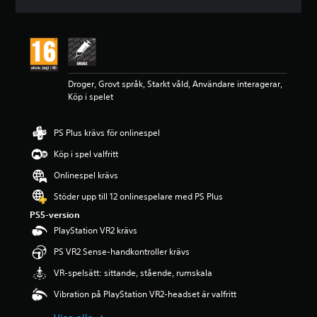
t
t
l
i
g
t
Droger, Grovt språk, Starkt våld, Användare interagerar,
b
Köp i spelet
e
t
y
PS Plus krävs för onlinespel
g
p
Köp i spel valfritt
å
4
Onlinespel krävs
.
Stöder upp till 12 onlinespelare med PS Plus
0
7
PS5-version
s
PlayStation VR2 krävs
t
j
PS VR2 Sense-handkontroller krävs
ä
VR-spelsätt: sittande, stående, rumskala
r
n
Vibration på PlayStation VR2-headset är valfritt
o
r