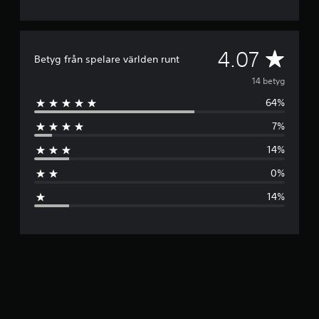
G
4.07
Betyg från spelare världen runt
e
14 betyg
64%
n
7%
o
14%
m
0%
s
14%
n
i
t
t