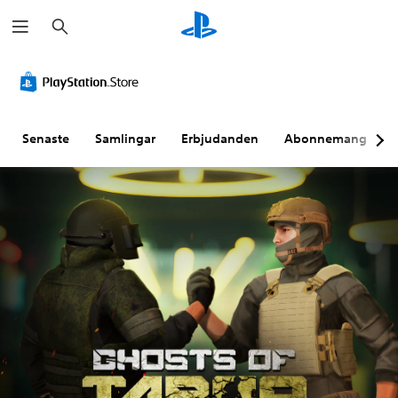
S
ö
k
Senaste
Samlingar
Erbjudanden
Abonnemang