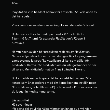
12 år.
f
PlayStation VR2-headset behövs för att spela PS5-versionen av 
e
det här spelet.
m
Vissa personer kan drabbas av åksjuka när de spelar VR-spel.
b
Du behöver ett spelområde på minst 2 × 2 meter (6 fot 
7 tum × 6 fot 7 tum) för att spela PlayStation VR2-spel i 
a
rumskala.
s
Hämtningen av den här produkten regleras av PlayStation 
Networks tjänstevillkor och användningsvillkor för programvara, 
e
samt eventuella specifika ytterligare villkor som gäller för 
produkten. Hämta inte produkten om du inte godkänner de här 
r
villkoren. Mer viktig information finns i tjänstevillkoren.
Du kan ladda ned och spela det här innehållet på den PS5-
a
konsol som är associerad med ditt konto (genom inställningen 
”Konsoldelning och offlinespel”) och på andra PS5-konsoler när 
t
du loggar in med samma konto.
p
Läs avsnittet 
Hälsovarningar
å
 för att ta del av viktig hälsoinformation innan du använder 