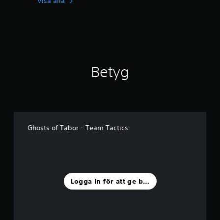
Visa alla
a
v
f
e
m
b
a
Betyg
s
e
r
a
t
p
å
Ghosts of Tabor - Team Tactics
1
4
b
e
t
y
Logga in för att ge betyg
g