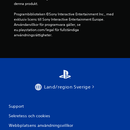
denna produkt.
1
Programbiblioteken ©Sony Interactive Entertainment Inc., med 
4
exklusiv licens till Sony Interactive Entertainment Europe. 
Användarvillkor för programvara gäller, se 
b
eu.playstation.com/legal för fullständiga 
användningsrättigheter.
e
t
y
g
Land/region Sverige
Support
Sekretess och cookies
Webbplatsens användningsvillkor