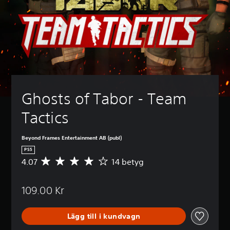
Ghosts of Tabor - Team 
Tactics
Beyond Frames Entertainment AB (publ)
PS5
4.07
14 betyg
G
e
n
109.00 Kr
o
m
s
Lägg till i kundvagn
n
i