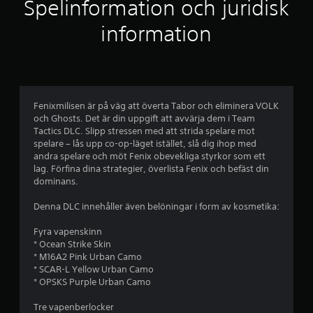
l
Spelinformation och juridisk
i
information
g
t
b
Fenixmilisen är på väg att överta Tabor och eliminera VOLK
och Ghosts. Det är din uppgift att avvärja dem i Team
e
Tactics DLC. Slipp stressen med att strida spelare mot
spelare – lås upp co-op-läget istället, slå dig ihop med
t
andra spelare och möt Fenix obevekliga styrkor som ett
lag. Förfina dina strategier, överlista Fenix och befäst din
y
dominans.
g
Denna DLC innehåller även belöningar i form av kosmetika:
p
Fyra vapenskinn
* Ocean Strike Skin
å
* M16A2 Pink Urban Camo
* SCAR-L Yellow Urban Camo
4
* OPSKS Purple Urban Camo
.
Tre vapenberlocker