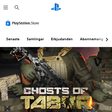
S
ö
k
Senaste
Samlingar
Erbjudanden
Abonnemang