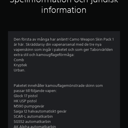
i
information
g
t
b
Den första av många har anlänt! Camo Weapon Skin Pack 1
är här. Skräddarsy din vapenarsenal med de tre nya
e
vapenskinn som ingår i paketet och som ger Taborvärlden
extra stil och kamougflageförmåga:
t
Comb
Kryptek
y
Urban.
g
Paketet innehåller kamouflagemönstrade skinn som
p
passar till följande vapen:
Glock 17 pistol
å
HK USP pistol
M590 pumpgevär
4
Saiga 12 halvautomatiskt gevär
SCAR-L automatkarbin
.
SG552 automatkarbin
AK Alpha automatkarbin