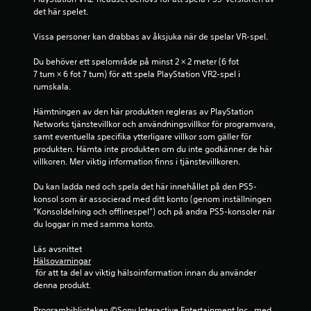
f
det här spelet.
e
Vissa personer kan drabbas av åksjuka när de spelar VR-spel.
m
Du behöver ett spelområde på minst 2 × 2 meter (6 fot 
7 tum × 6 fot 7 tum) för att spela PlayStation VR2-spel i 
b
rumskala.
a
Hämtningen av den här produkten regleras av PlayStation 
Networks tjänstevillkor och användningsvillkor för programvara, 
s
samt eventuella specifika ytterligare villkor som gäller för 
produkten. Hämta inte produkten om du inte godkänner de här 
e
villkoren. Mer viktig information finns i tjänstevillkoren.
r
Du kan ladda ned och spela det här innehållet på den PS5-
konsol som är associerad med ditt konto (genom inställningen 
”Konsoldelning och offlinespel”) och på andra PS5-konsoler när 
a
du loggar in med samma konto.
t
Läs avsnittet 
Hälsovarningar
p
 för att ta del av viktig hälsoinformation innan du använder 
denna produkt.
å
Programbiblioteken ©Sony Interactive Entertainment Inc., med 