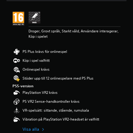
t
l
i
g
t
Droger, Grovt språk, Starkt våld, Användare interagerar,
b
Köp i spelet
e
t
y
PS Plus krävs för onlinespel
g
p
Köp i spel valfritt
å
4
Onlinespel krävs
.
Stöder upp till 12 onlinespelare med PS Plus
3
8
PS5-version
s
PlayStation VR2 krävs
t
j
PS VR2 Sense-handkontroller krävs
ä
VR-spelsätt: sittande, stående, rumskala
r
n
Vibration på PlayStation VR2-headset är valfritt
o
r
Visa alla
a