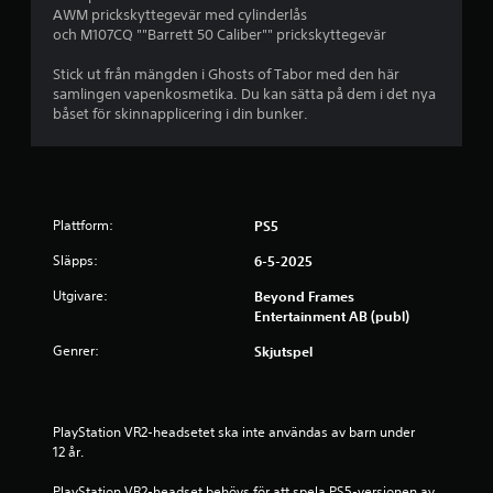
3
AWM prickskyttegevär med cylinderlås
och M107CQ ""Barrett 50 Caliber"" prickskyttegevär
8
Stick ut från mängden i Ghosts of Tabor med den här
samlingen vapenkosmetika. Du kan sätta på dem i det nya
s
båset för skinnapplicering i din bunker.
t
j
ä
Plattform:
PS5
r
Släpps:
6-5-2025
Utgivare:
Beyond Frames
n
Entertainment AB (publ)
o
Genrer:
Skjutspel
r
a
PlayStation VR2-headsetet ska inte användas av barn under 
12 år.
v
PlayStation VR2-headset behövs för att spela PS5-versionen av 