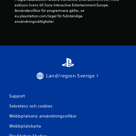
8
exklusiv licens till Sony Interactive Entertainment Europe. 
Användarvillkor för programvara gäller, se 
b
eu.playstation.com/legal för fullständiga 
användningsrättigheter.
e
t
y
g
Land/region Sverige
Support
Sekretess och cookies
Webbplatsens användningsvillkor
Webbplatskarta