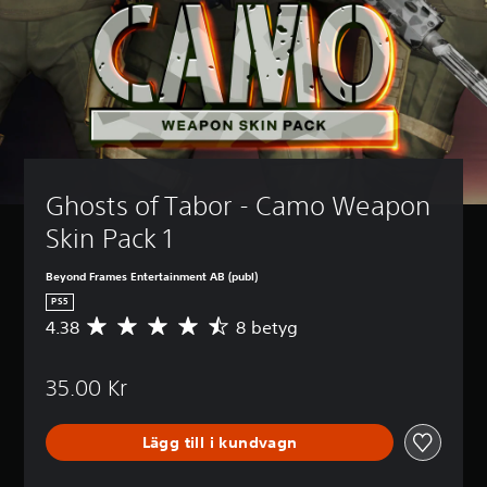
Ghosts of Tabor - Camo Weapon 
Skin Pack 1
Beyond Frames Entertainment AB (publ)
PS5
4.38
8 betyg
G
e
n
35.00 Kr
o
m
s
Lägg till i kundvagn
n
i
t