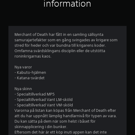
i
information
g
t
b
Merchant of Death har fått in en samling sällsynta
samurajartefakter som en gång svingades av krigare som
e
stred för heder och var bundna till krigarens koder.
Omfamna svärdsklingans disciplin eller de utstötta
t
roninkrigarnas kaos.
y
Nya varor
- Kabuto-hjälmen
g
- Katana-svärdet
p
Nya skinn
- Specialtillverkad MP5
å
- Specialtillverkad Vant LM-sköld
- Specialtillverkad Vant VM-sköld
4
Varorna på listan kan köpas från Merchant of Death efter
att du har uppnått lämplig handlarnivå för typen av vara.
.
Du kan sätta på dem när som helst i båset för
skinnapplicering i din bunker.
8
Eftersom det här är ett köp inuti appen kan det inte