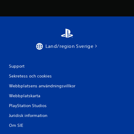
e
t
y
g
Land/region Sverige
Support
Sekretess och cookies
Webbplatsens användningsvillkor
Webbplatskarta
PlayStation Studios
Juridisk information
Om SIE