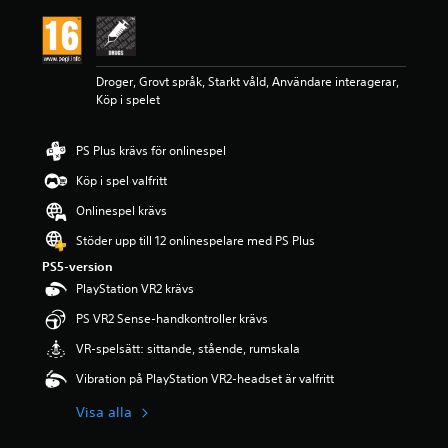
l
i
g
t
Droger, Grovt språk, Starkt våld, Användare interagerar,
b
Köp i spelet
e
t
y
PS Plus krävs för onlinespel
g
p
Köp i spel valfritt
å
4
Onlinespel krävs
.
Stöder upp till 12 onlinespelare med PS Plus
8
s
PS5-version
t
PlayStation VR2 krävs
j
ä
PS VR2 Sense-handkontroller krävs
r
VR-spelsätt: sittande, stående, rumskala
n
o
Vibration på PlayStation VR2-headset är valfritt
r
a
Visa alla
v
f