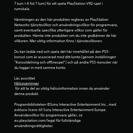
7 tum × 6 fot 7 tum) för att spela PlayStation VR2-spel i 
m
rumskala.
b
Hämtningen av den här produkten regleras av PlayStation 
Networks tjänstevillkor och användningsvillkor för programvara, 
a
samt eventuella specifika ytterligare villkor som gäller för 
produkten. Hämta inte produkten om du inte godkänner de här 
s
villkoren. Mer viktig information finns i tjänstevillkoren.
e
Du kan ladda ned och spela det här innehållet på den PS5-
konsol som är associerad med ditt konto (genom inställningen 
r
”Konsoldelning och offlinespel”) och på andra PS5-konsoler när 
du loggar in med samma konto.
a
Läs avsnittet 
Hälsovarningar
t
 för att ta del av viktig hälsoinformation innan du använder 
denna produkt.
p
Programbiblioteken ©Sony Interactive Entertainment Inc., med 
å
exklusiv licens till Sony Interactive Entertainment Europe. 
Användarvillkor för programvara gäller, se 
5
eu.playstation.com/legal för fullständiga 
användningsrättigheter.
b