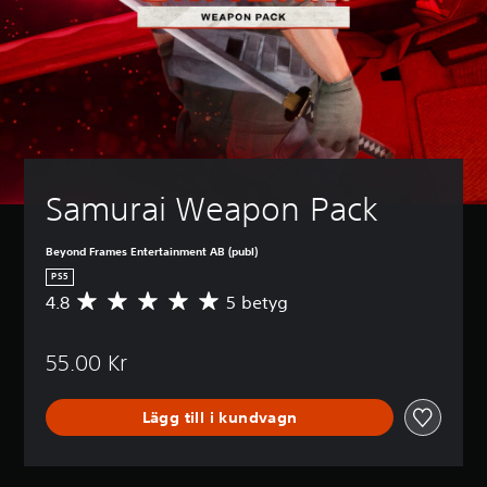
Samurai Weapon Pack
Beyond Frames Entertainment AB (publ)
PS5
4.8
5 betyg
G
e
n
55.00 Kr
o
m
s
Lägg till i kundvagn
n
i
t
t