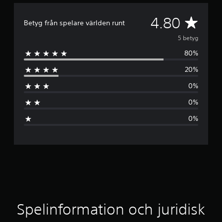
G
4.80
Betyg från spelare världen runt
e
5 betyg
80%
n
20%
o
0%
m
0%
s
0%
n
i
t
t
l
Spelinformation och juridisk