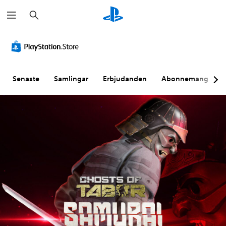
S
ö
k
Senaste
Samlingar
Erbjudanden
Abonnemang