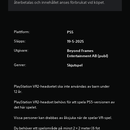
återbetalas och innehållet anses förbrukat vid köpet.
s
t
j
Plattform:
PS5
ä
Släpps:
19-5-2025
Utgivare:
Beyond Frames
r
Entertainment AB (publ)
n
Genrer:
Skjutspel
o
r
PlayStation VR2-headsetet ska inte användas av barn under 
12 år.
a
PlayStation VR2-headset behövs för att spela PS5-versionen av 
v
det här spelet.
f
Vissa personer kan drabbas av åksjuka när de spelar VR-spel.
e
Du behöver ett spelområde på minst 2 × 2 meter (6 fot 