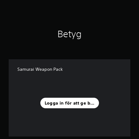
e
m
b
a
s
Betyg
e
r
a
t
p
å
5
Samurai Weapon Pack
b
e
t
y
g
Logga in för att ge betyg