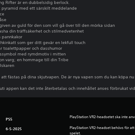
g Rifter är en dubbelsidig berlock.
isk pyramid med ett särskilt meddelande
ice
påse
iven av guld för den som vill gå över till den mörka sidan
asha din träffsäkerhet och stilmedvetenhet
ta pannkakor
kinkatt som ger ditt gevär en lekfull touch
llar toalettpapper och dasshumor
tssymbol med rymdmotiv i mitten
on varg; en hommage till din Tribe
älskaren
a att fästas på dina skjutvapen. De är nya vapen som du kan köpa nu
nuti appen kan det inte återbetalas och innehållet anses förbrukat vi
PlayStation VR2-headsetet ska inte anv
PS5
PlayStation VR2-headset behövs för att 
6-5-2025
spelet.