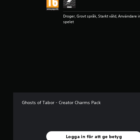
r
n
o
Droger, Grovt språk, Starkt våld, Användare i
spelet
r
a
v
f
e
m
b
a
s
e
r
a
t
p
Ghosts of Tabor - Creator Charms Pack
å
5
b
e
t
y
Logga in för att ge betyg