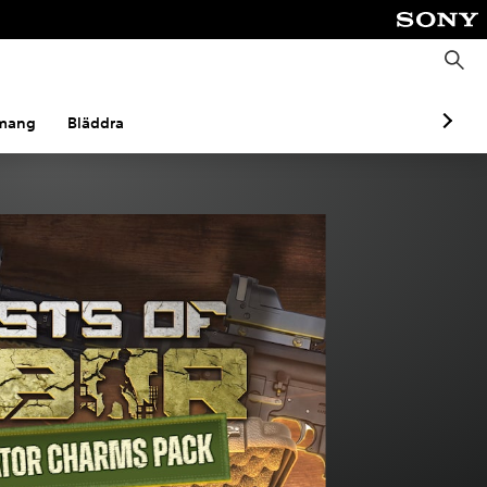
S
ö
k
mang
Bläddra