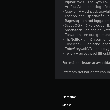
- AlphaBroVR – The Gym Lovin
- ArtificalActr – en holograf
- CrawlerTV – ett pack gravju
- LonelyViper – specialsås i 
- Ragesaq – en röd logga omg
- ScopeOG – hårkorslogga; fl
- ShortStack – en hög delika
- Tanvarian – en orange munch
- TheNollic – till nån som gi
- TimelessVR – en oändlighe
- TribeGreywolfVR – en polyg
- Twiejk – en osthyvel till ost
Föremålen i listan är avsedd
Eftersom det här är ett köp i
Plattform:
Släpps: