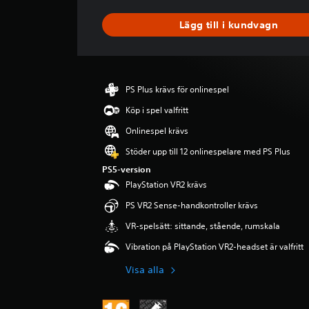
m
s
Lägg till i kundvagn
n
i
t
t
l
PS Plus krävs för onlinespel
i
g
Köp i spel valfritt
t
Onlinespel krävs
b
e
Stöder upp till 12 onlinespelare med PS Plus
t
PS5-version
y
PlayStation VR2 krävs
g
p
PS VR2 Sense-handkontroller krävs
å
VR-spelsätt: sittande, stående, rumskala
4
.
Vibration på PlayStation VR2-headset är valfritt
2
s
Visa alla
t
j
ä