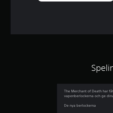
g
Speli
The Merchant of Death har fåt
vapenberlockerna och ge dina 
De nya berlockerna