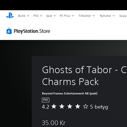
Butik
PS5
Spel
PS Plus
Tillbehör
Nyheter
Supp
Ghosts of Tabor - C
Charms Pack
Beyond Frames Entertainment AB (publ)
PS5
4.2
5 betyg
G
e
n
35.00 Kr
o