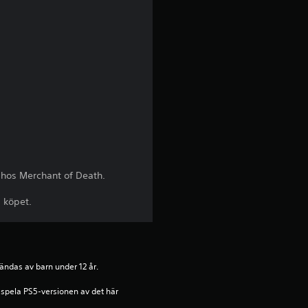
b
e
t
y
g
p
 hos Merchant of Death.
å
d köpet.
4
.
ändas av barn under 12 år.
2
spela PS5-versionen av det här 
s