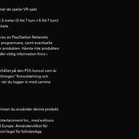
när de spelar VR-spel.
t
 meter (6 fot 7 tum × 6 fot 7 tum) 
j
skala.
ä
ras av PlayStation Networks 
ör programvara, samt eventuella 
för produkten. Hämta inte produkten 
r
r viktig information finns i 
n
ehållet på den PS5-konsol som är 
o
llningen ”Konsoldelning och 
r när du loggar in med samma 
r
a
ion innan du använder denna produkt.
v
ntertainment Inc., med exklusiv 
t Europe. Användarvillkor för 
f
m/legal för fullständiga 