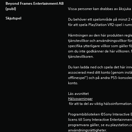
Beyond Frames Entertainment AB
(publ)
Vissa personer kan drabbas av åksjuka 
Skjutspel
Du behöver ett spelområde på minst 2 × 2
för att spela PlayStation VR2-spel i rum
Hämtningen av den här produkten regle
tjänstevillkor och användningsvillkor f
specifika ytterligare villkor som gäller 
om du inte godkänner de här villkoren. Me
tjänstevillkoren.
Du kan ladda ned och spela det här inn
associerad med ditt konto (genom instä
offlinespel”) och på andra PS5-konsole
konto.
Läs avsnittet 
Hälsovarningar
 för att ta del av viktig hälsoinformat
Programbiblioteken ©Sony Interactive E
licens till Sony Interactive Entertainmen
programvara gäller, se eu.playstation.co
användningsrättigheter.