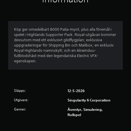
n
r
a
o
t
)
r
D
Köp ger omedelbart 8000 Palia-mynt, plus alla föremål i
a
u
spelet i Highlands Supporter Pack. Royal-utgåvan kommer
k
dessutom med ett exklusivt glidflygplan; exklusiva
v
a
uppgraderingar för Shipping Bin och Mailbox; en exklusiv
n
Royal Highlands-namnskylt; och en Akwinduu-
f
v
fullblodshäst med den legendariska Electric VFX-
ä
egenskapen.
e
n
d
m
a
p
å
b
Släpps:
12-5-2026
d
e
a
Utgivare:
Singularity 6 Corporation
n
v
s
Genrer:
Äventyr, Simulering,
å
Rollspel
g
e
r
ä