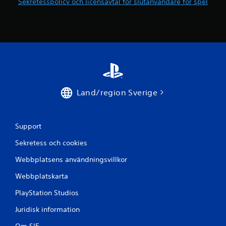
Sekretesspolicy och licensavtal för slutanvändare för spel
r
j
e
a
n
a
l
o
g
s
Land/region Sverige
p
a
k
s
Support
o
Sekretess och cookies
m
a
Webbplatsens användningsvillkor
n
v
Webbplatskarta
ä
n
PlayStation Studios
d
s
Juridisk information
i
s