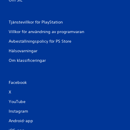
Om SIE
p
e
l
e
Tjänstevillkor för PlayStation
t
.
Villkor för användning av programvaran
Avbeställningspolicy för PS Store
K
a
Hälsovarningar
n
Om klassificeringar
s
p
e
l
Facebook
a
s
X
u
YouTube
t
a
Instagram
n
a
Android-app
t