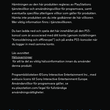
r
t
Hämtningen av den här produkten regleras av PlayStations 
a
a
tjänstevillkor och användningsvillkor för programvara, samt 
o
eventuella specifika ytterligare villkor som gäller för produkten. 
c
t
Hämta inte produkten om du inte godkänner de här villkoren. 
h
Mer viktig information finns i tjänstevillkoren.
l
p
o
Du kan ladda ned och spela det här innehållet på den PS5-
d
konsol som är associerad med ditt konto (genom inställningen 
å
r
”Konsoldelning och offlinespel”) och på andra PS5-konsoler när 
ä
du loggar in med samma konto.
2
t
a
Läs avsnittet 
b
r
Hälsovarningar
ö
 för att ta del av viktig hälsoinformation innan du använder 
e
r
denna produkt.
e
t
l
Programbiblioteken ©Sony Interactive Entertainment Inc., med 
s
exklusiv licens till Sony Interactive Entertainment Europe. 
y
e
Användarvillkor för programvara gäller, se 
n
eu.playstation.com/legal för fullständiga 
g
f
användningsrättigheter.
ö
r
v
a