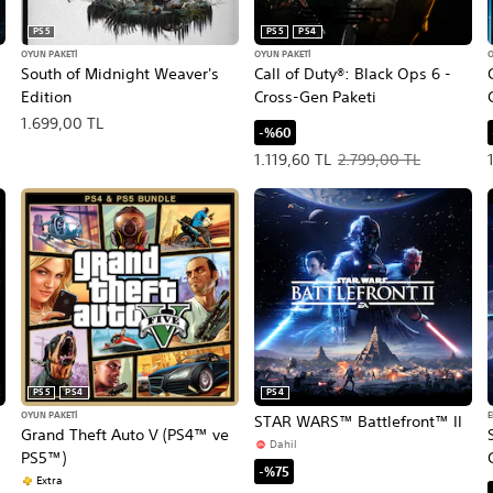
PS5
PS5
PS4
OYUN PAKETI
OYUN PAKETI
O
South of Midnight Weaver's
Call of Duty®: Black Ops 6 -
Edition
Cross-Gen Paketi
1.699,00 TL
-%60
L. Orijinal fiyat, 2.900,00 TL.
Teklif edilen fiyat, 1.119,60 TL. Or
1.119,60 TL
2.799,00 TL
PS5
PS4
PS4
OYUN PAKETI
E
STAR WARS™ Battlefront™ II
Grand Theft Auto V (PS4™ ve
Dahil
PS5™)
-%75
Extra