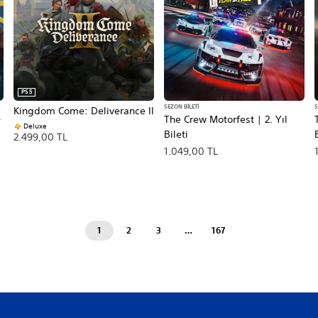
PS5
SEZON BILETI
S
Kingdom Come: Deliverance II
-
The Crew Motorfest | 2. Yıl
Deluxe
Bileti
2.499,00 TL
1.049,00 TL
1
2
3
…
167