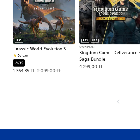
PS5
PS5
PS4
OYUN PAKETI
Jurassic World Evolution 3
Kingdom Come: Deliverance 
Deluxe
Saga Bundle
-%35
4.299,00 TL
Teklif edilen fiyat, 1.364,35 TL. Orijinal fiyat, 2.099,00 TL.
1.364,35 TL
2.099,00 TL