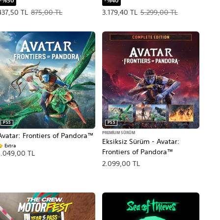
-%50
-%40
nal fiyat, 136,27 TL.
Teklif edilen fiyat, 437,50 TL. Orijinal fiyat, 875,00 TL.
Teklif edilen fiyat, 3.179,40 TL. Orijin
437,50 TL
875,00 TL
3.179,40 TL
5.299,00 TL
PS5
PS5
PREMIUM SÜRÜM
Avatar: Frontiers of Pandora™
Eksiksiz Sürüm - Avatar:
Extra
Frontiers of Pandora™
1.049,00 TL
2.099,00 TL