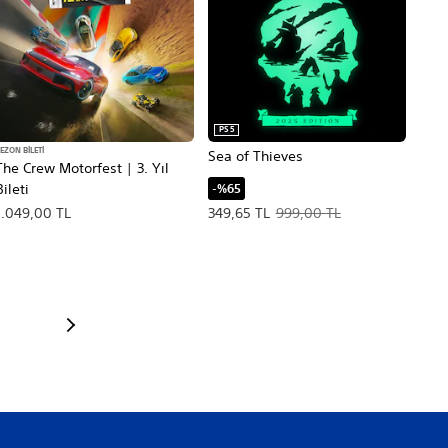
PS5
EZON BILETI
Sea of Thieves
The Crew Motorfest | 3. Yıl
Bileti
-%65
Teklif edilen fiyat, 349,65 TL. Orijina
1.049,00 TL
349,65 TL
999,00 TL