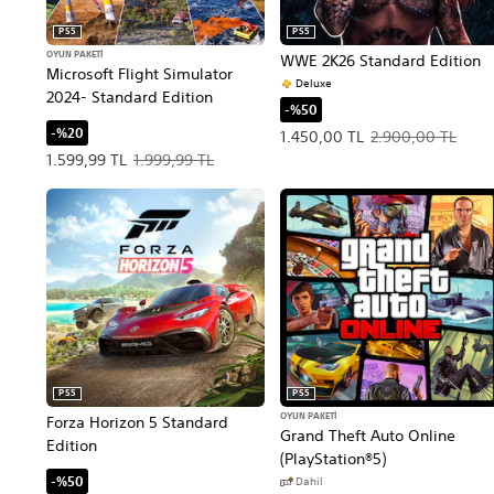
PS5
PS5
OYUN PAKETI
WWE 2K26 Standard Edition
Microsoft Flight Simulator
Deluxe
2024- Standard Edition
-%50
-%20
Teklif edilen fiyat, 1.450,00 T
1.450,00 TL
2.900,00 TL
Teklif edilen fiyat, 1.599,99 TL. Orijinal fiyat, 1.999,99 TL.
1.599,99 TL
1.999,99 TL
PS5
PS5
OYUN PAKETI
Forza Horizon 5 Standard
Grand Theft Auto Online
Edition
(PlayStation®5)
-%50
Dahil