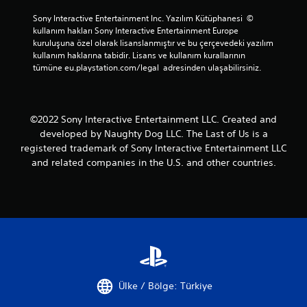
d
ı
m
e
z
Sony Interactive Entertainment Inc. Yazılım Kütüphanesi  © 
i
n
ı
kullanım hakları Sony Interactive Entertainment Europe 
v
ç
n
kuruluşuna özel olarak lisanslanmıştır ve bu çerçevedeki yazılım 
e
o
ı
kullanım haklarına tabidir. Lisans ve kullanım kurallarının 
s
k
a
tümüne eu.playstation.com/legal  adresinden ulaşabilirsiniz.
i
d
z
n
ü
a
e
ğ
l
m
m
t
©2022 Sony Interactive Entertainment LLC. Created and
a
e
a
developed by Naughty Dog LLC. The Last of Us is a
t
y
b
i
registered trademark of Sony Interactive Entertainment LLC
e
i
k
and related companies in the U.S. and other countries.
b
l
l
a
i
e
s
r
r
m
s
s
a
i
ı
d
n
r
a
i
a
n
z
s
v
.
ı
e
n
y
Ülke / Bölge: Türkiye
d
K
a