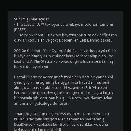
l
r
a
e
i
d
b
r
n
e
i
d
e
s
l
Sürüm şunları içerir:
e
s
e
i
- The Last of Us™ tek oyunculu hikâye modunun tamamı
g
n
s
r
(PS5™).
e
e
v
s
- Ellie ve sıkı dostu Riley'nin hayatını sonsuza dek değiştiren
z
l
e
i
olayları konu alan ve çokça beğenilen Left Behind paketi.
i
e
y
n
n
r
a
i
200'ün üzerinde Yılın Oyunu ödülü alan ve duygu yüklü bir
e
i
k
z
hikâye anlatımıyla unutulmaz karakterlere sahip olan The
b
o
o
.
Last of Us'ı PlayStation®5 konsolu için sıfırdan geliştirilmiş
i
r
n
hâliyle deneyimleyin.
l
t
t
O
i
a
r
Hastalıklıların ve acımasız afetzedelerin dört bir yanda kol
y
r
m
o
gezdiği yıkıma uğramış bir uygarlıkta hayattan nasibini
s
u
d
l
almış olan baş karakter Joel, 14 yaşındaki Ellie'yi askerî
i
a
c
n
karantina bölgesinden çıkarması için tutulur. Başta küçük
n
g
i
H
bir mesele gibi görünen bu iş, ülke boyunca devam eden
i
ö
h
ı
amansız bir yolculuğa dönüşür.
z
r
a
z
.
m
z
ı
- Naughty Dog'un en yeni PS5 oyun motoru teknolojisi
e
ı
kullanılarak gelişmiş görseller, tamamen uyarlanmış
(
k
t
D
DualSense™ kablosuz kontrol cihazı özellikleri ve daha
G
d
i
fazlasıyla sıfırdan geliştirildi.
ü