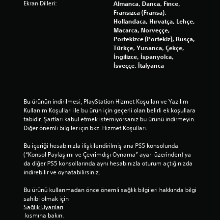
t
v
Ekran Dilleri:
Almanca, Danca, Fince,
n
l
a
Fransızca (Fransa),
o
ı
ş
Hollandaca, Hırvatça, Lehçe,
y
l
k
Macarca, Norveççe,
n
a
Portekizce (Portekiz), Rusça,
(
a
t
Türkçe, Yunanca, Çekçe,
G
n
m
İngilizce, İspanyolca,
e
a
a
İsveççe, İtalyanca
l
b
k
i
i
i
ş
ç
l
m
i
Bu ürünün indirilmesi, PlayStation Hizmet Koşulları ve Yazılım 
i
i
n
Kullanım Koşulları ile bu ürün için geçerli olan belirli ek koşullara 
r
o
ş
tabidir. Şartları kabul etmek istemiyorsanız bu ürünü indirmeyin. 
A
y
)
Diğer önemli bilgiler için bkz. Hizmet Koşulları.
y
u
O
n
n
Bu içeriği hesabınızla ilişkilendirilmiş ana PS5 konsolunda 
y
ı
u
(“Konsol Paylaşımı ve Çevrimdışı Oynama” ayarı üzerinden) ya 
u
a
n
da diğer PS5 konsollarında aynı hesabınızla oturum açtığınızda 
n
n
g
indirebilir ve oynatabilirsiniz.
d
d
e
e
a
n
Bu ürünü kullanmadan önce önemli sağlık bilgileri hakkında bilgi 
n
b
e
sahibi olmak için 
e
i
l
Sağlık Uyarıları
y
r
h
 kısmına bakın.
i