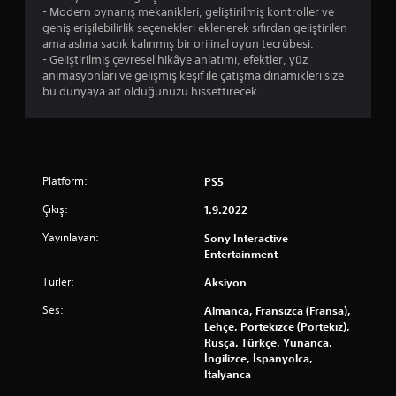
e
a
t
- Modern oynanış mekanikleri, geliştirilmiş kontroller ve
ğ
l
h
r
geniş erişilebilirlik seçenekleri eklenerek sıfırdan geliştirilen
m
a
e
i
ama aslına sadık kalınmış bir orijinal oyun tecrübesi.
e
k
ş
ş
- Geliştirilmiş çevresel hikâye anlatımı, efektler, yüz
o
i
l
m
animasyonları ve gelişmiş keşif ile çatışma dinamikleri size
l
m
e
i
bu dünyaya ait olduğunuzu hissettirecek.
a
i
r
ş
y
i
e
)
d
l
A
ı
e
O
y
r
i
y
n
.
l
u
Platform:
PS5
ı
e
n
A
Çıkış:
t
d
1.9.2022
G
i
e
n
ö
Yayınlayan:
Sony Interactive
l
n
d
Entertainment
r
i
e
a
s
r
y
B
Türler:
Aksiyon
.
i
e
a
m
l
Ses:
Almanca, Fransızca (Fransa),
s
i
R
Lehçe, Portekizce (Portekiz),
m
n
Rusça, Türkçe, Yunanca,
a
a
i
İngilizce, İspanyolca,
h
d
y
İtalyanca
a
a
a