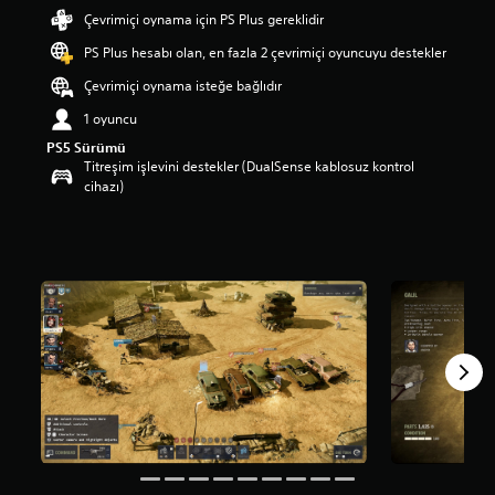
p
Çevrimiçi oynama için PS Plus gereklidir
u
PS Plus hesabı olan, en fazla 2 çevrimiçi oyuncuyu destekler
a
n
Çevrimiçi oynama isteğe bağlıdır
l
a
1 oyuncu
m
PS5 Sürümü
a
Titreşim işlevini destekler (DualSense kablosuz kontrol
5
cihazı)
y
ı
l
d
ı
z
ü
z
e
r
i
n
d
e
n
4