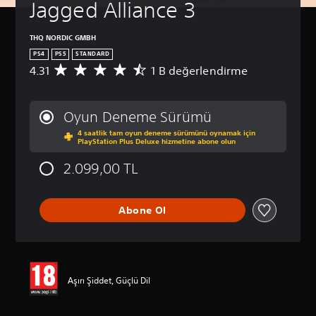
Jagged Alliance 3
THQ NORDIC GMBH
PS4
PS5
STANDARD
4.31
1 B değerlendirme
1
B
p
u
Oyun Deneme Sürümü
a
4 saatlik tam oyun deneme sürümünü oynamak için
n
PlayStation Plus Deluxe hizmetine abone olun
l
a
2.099,00 TL
m
a
d
Abone Ol
a
o
r
t
a
l
Aşırı Şiddet, Güçlü Dil
a
m
a