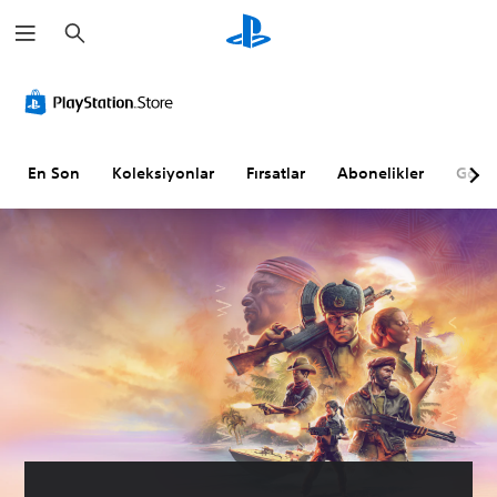
A
r
a
m
a
En Son
Koleksiyonlar
Fırsatlar
Abonelikler
Göz A