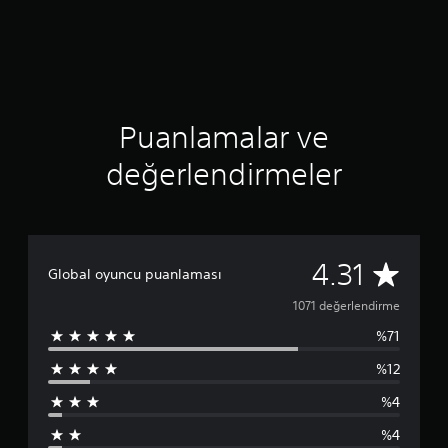
.
3
1
y
ı
l
d
Puanlamalar ve
ı
z
değerlendirmeler
1
4.31
Global oyuncu puanlaması
0
1071 değerlendirme
%71
7
%12
1
%4
p
%4