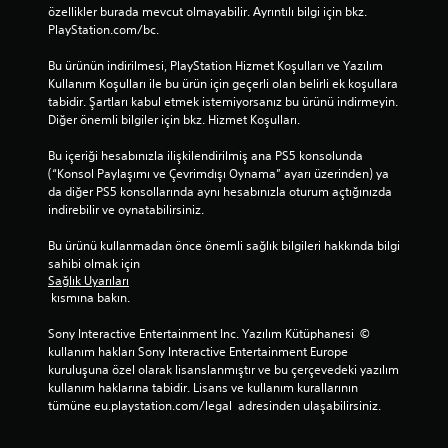
özellikler burada mevcut olmayabilir. Ayrıntılı bilgi için bkz. 
PlayStation.com/bc.
Bu ürünün indirilmesi, PlayStation Hizmet Koşulları ve Yazılım 
Kullanım Koşulları ile bu ürün için geçerli olan belirli ek koşullara 
tabidir. Şartları kabul etmek istemiyorsanız bu ürünü indirmeyin. 
Diğer önemli bilgiler için bkz. Hizmet Koşulları.
Bu içeriği hesabınızla ilişkilendirilmiş ana PS5 konsolunda 
(“Konsol Paylaşımı ve Çevrimdışı Oynama” ayarı üzerinden) ya 
da diğer PS5 konsollarında aynı hesabınızla oturum açtığınızda 
indirebilir ve oynatabilirsiniz.
Bu ürünü kullanmadan önce önemli sağlık bilgileri hakkında bilgi 
sahibi olmak için 
Sağlık Uyarıları
 kısmına bakın.
Sony Interactive Entertainment Inc. Yazılım Kütüphanesi  © 
kullanım hakları Sony Interactive Entertainment Europe 
kuruluşuna özel olarak lisanslanmıştır ve bu çerçevedeki yazılım 
kullanım haklarına tabidir. Lisans ve kullanım kurallarının 
tümüne eu.playstation.com/legal  adresinden ulaşabilirsiniz.