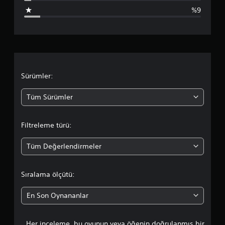
u
%9
a
n
l
a
Sürümler:
m
Tüm Sürümler
a
Filtreleme türü:
d
Tüm Değerlendirmeler
a
o
Sıralama ölçütü:
r
En Son Oynananlar
t
Her inceleme, bu oyunun veya öğenin doğrulanmış bir