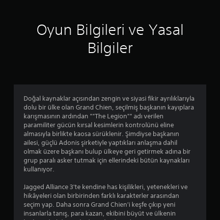
n
Oyun Bilgileri ve Yasal
d
Bilgiler
e
n
4
Doğal kaynaklar açısından zengin ve siyasi fikir ayrılıklarıyla
.
dolu bir ülke olan Grand Chien, seçilmiş başkanın kayıplara
karışmasının ardından ""The Legion"" adı verilen
3
paramiliter gücün kırsal kesimlerin kontrolünü eline
almasıyla birlikte kaosa sürüklenir. Şimdiyse başkanın
1
ailesi, güçlü Adonis şirketiyle yaptıkları anlaşma dahil
olmak üzere başkanı bulup ülkeye geri getirmek adına bir
y
grup paralı asker tutmak için ellerindeki bütün kaynakları
kullanıyor.
ı
Jagged Alliance 3'te kendine has kişilikleri, yetenekleri ve
l
hikâyeleri olan birbirinden farklı karakterler arasından
seçim yap. Daha sonra Grand Chien'i keşfe çıkıp yeni
d
insanlarla tanış, para kazan, ekibini büyüt ve ülkenin