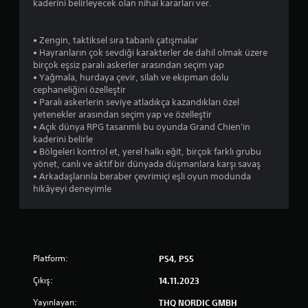
kaderini belirleyecek olan nihai kararları ver.
ı
• Zengin, taktiksel sıra tabanlı çatışmalar
z
• Hayranların çok sevdiği karakterler de dahil olmak üzere
birçok eşsiz paralı askerler arasından seçim yap
• Yağmala, hurdaya çevir, silah ve ekipman dolu
cephaneliğini özelleştir
• Paralı askerlerin seviye atladıkça kazandıkları özel
yetenekler arasından seçim yap ve özelleştir
• Açık dünya RPG tasarımlı bu oyunda Grand Chien'in
kaderini belirle
• Bölgeleri kontrol et, yerel halkı eğit, birçok farklı grubu
yönet, canlı ve aktif bir dünyada düşmanlara karşı savaş
• Arkadaşlarınla beraber çevrimiçi eşli oyun modunda
hikâyeyi deneyimle
Platform:
PS4, PS5
Çıkış:
14.11.2023
Yayınlayan:
THQ NORDIC GMBH