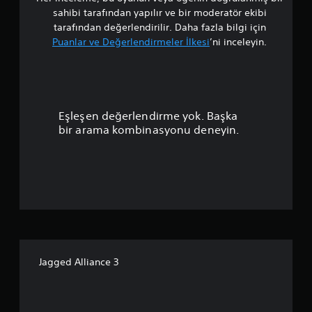
a
sahibi tarafından yapılır ve bir moderatör ekibi
l
tarafından değerlendirilir. Daha fazla bilgi için
Puanlar ve Değerlendirmeler İlkesi
’ni inceleyin.
a
m
a
Eşleşen değerlendirme yok. Başka
p
bir arama kombinasyonu deneyin.
u
a
n
l
a
Jagged Alliance 3
m