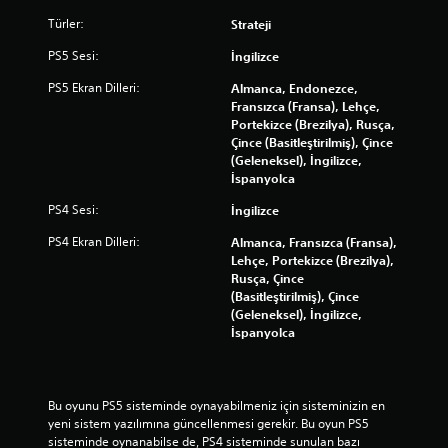
Türler:
Strateji
PS5 Sesi:
İngilizce
PS5 Ekran Dilleri:
Almanca, Endonezce,
Fransızca (Fransa), Lehçe,
Portekizce (Brezilya), Rusça,
Çince (Basitleştirilmiş), Çince
(Geleneksel), İngilizce,
İspanyolca
PS4 Sesi:
İngilizce
PS4 Ekran Dilleri:
Almanca, Fransızca (Fransa),
Lehçe, Portekizce (Brezilya),
Rusça, Çince
(Basitleştirilmiş), Çince
(Geleneksel), İngilizce,
İspanyolca
Bu oyunu PS5 sisteminde oynayabilmeniz için sisteminizin en 
yeni sistem yazılımına güncellenmesi gerekir. Bu oyun PS5 
sisteminde oynanabilse de, PS4 sisteminde sunulan bazı 