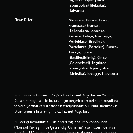
k
r
İspanyolca (Meksika),
u
s
İtalyanca
m
i
a
Ekran Dilleri:
n
Almanca, Danca, Fince,
s
i
Fransızca (Fransa),
e
z
Hollandaca, Japonca,
v
.
Korece, Lehçe, Norveççe,
i
Portekizce (Brezilya),
y
Portekizce (Portekiz), Rusça,
D
e
Türkçe, Çince
ü
s
(Basitleştirilmiş), Çince
i
ğ
(Geleneksel), İngilizce,
n
m
İspanyolca, İspanyolca
i
(Meksika), İsveççe, İtalyanca
e
a
l
z
e
a
r
l
Bu ürünün indirilmesi, PlayStation Hizmet Koşulları ve Yazılım 
e
t
Kullanım Koşulları ile bu ürün için geçerli olan belirli ek koşullara 
H
a
tabidir. Şartları kabul etmek istemiyorsanız bu ürünü indirmeyin. 
ı
b
Diğer önemli bilgiler için bkz. Hizmet Koşulları.
i
z
l
l
Bu içeriği hesabınızla ilişkilendirilmiş ana PS5 konsolunda 
i
a
(“Konsol Paylaşımı ve Çevrimdışı Oynama” ayarı üzerinden) ya 
r
da diğer PS5 konsollarında aynı hesabınızla oturum açtığınızda 