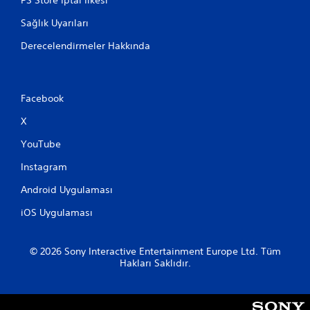
h
ü
e
r
Sağlık Uyarıları
r
e
z
i
Derecelendirmeler Hakkında
a
ç
m
i
a
n
n
d
Facebook
i
e
n
b
X
c
a
e
YouTube
s
l
m
e
Instagram
a
y
y
e
Android Uygulaması
a
b
i
iOS Uygulaması
i
h
l
t
i
i
© 2026 Sony Interactive Entertainment Europe Ltd. Tüm
r
y
Hakları Saklıdır.
s
a
i
ç
n
d
i
u