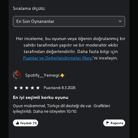
y
i
y
a
m
a
y
Sıralama ölçütü:
a
r
a
e
r
o
d
r
(
l
En Son Oynananlar
ı
d
T
a
r
m
ı
e
r
c
m
ı
m
Her inceleme, bu oyunun veya öğenin doğrulanmış bir
t
ı
ı
d
e
o
e
sahibi tarafından yapılır ve bir moderatör ekibi
e
l
a
l
t
tarafından değerlendirilir. Daha fazla bilgi için
ğ
)
a
k
Puanlar ve Değerlendirmeler İlkesi
’ni inceleyin.
i
l
c
i
Ç
ş
a
n
u
t
k
l
a
b
i
Spotify__Yemegi
ş
e
u
r
e
ş
m
k
m
Puanlandı 8.3.2026
5 üzerinden 5 yıldız
k
t
l
e
i
i
a
a
n
En iyi seçimli korku oyunu
l
r
r
i
d
e
Oyun mükemmel, Türkçe dil desteği de var. Grafikleri
p
ı
z
e
b
iyileştirildi. Daha ne isteyelim 10/10.
n
e
s
i
t
u
y
u
l
Faydalı (1)
Raporla
e
a
n
i
r
a
r
u
r
s
d