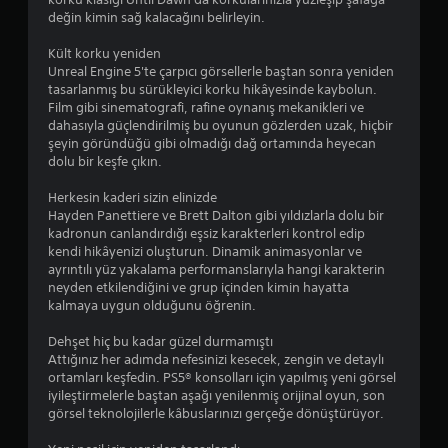
n
a
değin kimin sağ kalacağını belirleyin.
ı
s
r
ı
Kült korku yeniden
ı
l
Unreal Engine 5'te çarpıcı görsellerle baştan sonra yeniden
i
ı
tasarlanmış bu sürükleyici korku hikâyesinde kaybolun.
ç
t
Film gibi sinematografi, rafine oynanış mekanikleri ve
i
u
dahasıyla güçlendirilmiş bu oyunun gözlerden uzak, hiçbir
n
t
şeyin göründüğü gibi olmadığı dağ ortamında heyecan
d
m
dolu bir keşfe çıkın.
e
a
e
d
Herkesin kaderi sizin elinizde
ş
a
Hayden Panettiere ve Brett Dalton gibi yıldızlarla dolu bir
l
n
kadronun canlandırdığı eşsiz karakterleri kontrol edip
e
o
kendi hikâyenizi oluşturun. Dinamik animasyonlar ve
ş
y
ayrıntılı yüz yakalama performanslarıyla hangi karakterin
t
u
neyden etkilendiğini ve grup içinden kimin hayatta
i
n
kalmaya uygun olduğunu öğrenin.
r
u
m
o
Dehşet hiç bu kadar güzel durmamıştı
e
y
Attığınız her adımda nefesinizi kesecek, zengin ve detaylı
n
n
ortamları keşfedin. PS5® konsolları için yapılmış yeni görsel
i
a
iyileştirmelerle baştan aşağı yenilenmiş orijinal oyun, son
z
y
görsel teknolojilerle kâbuslarınızı gerçeğe dönüştürüyor.
g
a
e
b