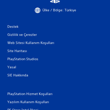
ı
e
c
l
ı
Ülke / Bölge: Türkiye
e
l
r
a
e
h
r
Destek
ı
ı
z
Gizlilik ve Çerezler
O
l
y
a
Web Sitesi Kullanım Koşulları
u
v
n
Site Haritası
e
k
y
o
PlayStation Studios
a
n
b
t
Yasal
e
r
l
SIE Hakkında
o
i
l
r
l
l
e
i
r
PlayStation Hizmet Koşulları
b
i
i
Yazılım Kullanım Koşulları
n
r
i
s
PS Store İptal İlkesi