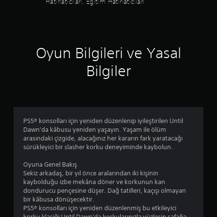
Hatırlatıcıları, Eğitim Hatırlatıcıları
s
i
r
t
l
.
e
i
k
r
l
e
A
Oyun Bilgileri ve Yasal
r
ş
i
a
Bilgiler
b
ğ
e
ı
l
y
i
ö
r
n
l
d
PS5® konsolları için yeniden düzenlenip iyileştirilen Until
i
ü
Dawn'da kâbusu yeniden yaşayın. Yaşam ile ölüm
b
ğ
arasındaki çizgide, alacağınız her kararın fark yaratacağı
i
m
sürükleyici bir slasher korku deneyiminde kaybolun.
r
e
z
l
Oyuna Genel Bakış
a
e
Sekiz arkadaş, bir yıl önce aralarından iki kişinin
m
r
kaybolduğu izbe mekâna döner ve korkunun kan
a
i
dondurucu pençesine düşer. Dağ tatilleri, kaçışı olmayan
n
n
bir kâbusa dönüşecektir.
s
i
PS5® konsolları için yeniden düzenlenmiş bu etkileyici
ı
b
korku klasiği Until Dawn'da korkularınızla yüzleşip şafağa