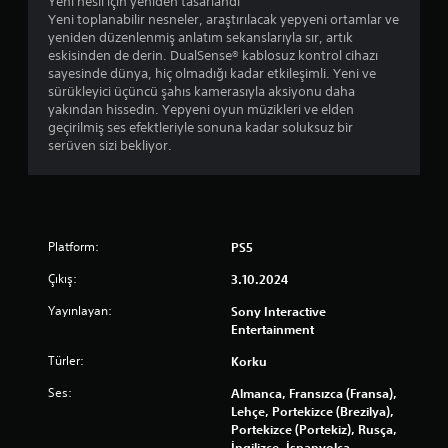
Yeni nesil için yeniden tasarlandı
r
i
Yeni toplanabilir nesneler, araştırılacak yepyeni ortamlar ve
e
l
yeniden düzenlenmiş anlatım sekanslarıyla sır, artık
k
i
eskisinden de derin. DualSense® kablosuz kontrol cihazı
e
r
sayesinde dünya, hiç olmadığı kadar etkileşimli. Yeni ve
n
v
sürükleyici üçüncü şahıs kamerasıyla aksiyonu daha
e
e
yakından hissedin. Yepyeni oyun müzikleri ve elden
y
m
geçirilmiş ses efektleriyle sonuna kadar soluksuz bir
l
e
serüven sizi bekliyor.
e
n
m
ü
l
l
e
e
r
r
)
d
Platform:
PS5
i
e
ç
Çıkış:
3.10.2024
g
i
e
Yayınlayan:
Sony Interactive
n
z
Entertainment
m
i
e
n
Türler:
Korku
y
e
d
b
Ses:
Almanca, Fransızca (Fransa),
a
i
Lehçe, Portekizce (Brezilya),
n
l
Portekizce (Portekiz), Rusça,
o
i
İngilizce, İspanyolca,