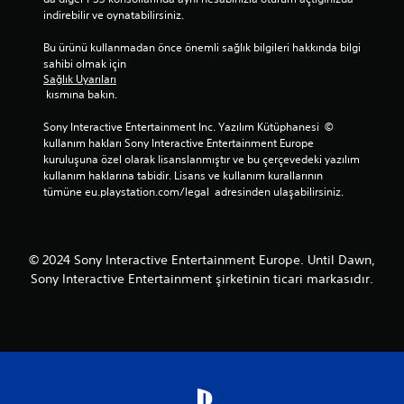
B
s
indirebilir ve oynatabilirsiniz.
a
i
s
n
Bu ürünü kullanmadan önce önemli sağlık bilgileri hakkında bilgi 
m
i
sahibi olmak için 
a
z
Sağlık Uyarıları
d
.
 kısmına bakın.
a
n
Sony Interactive Entertainment Inc. Yazılım Kütüphanesi  © 
K
kullanım hakları Sony Interactive Entertainment Europe 
o
o
kuruluşuna özel olarak lisanslanmıştır ve bu çerçevedeki yazılım 
y
n
kullanım haklarına tabidir. Lisans ve kullanım kurallarının 
n
t
tümüne eu.playstation.com/legal  adresinden ulaşabilirsiniz.
a
r
n
o
a
l
b
© 2024 Sony Interactive Entertainment Europe. Until Dawn,
H
i
a
Sony Interactive Entertainment şirketinin ticari markasıdır.
l
t
i
ı
r
r
D
l
ü
a
ğ
t
m