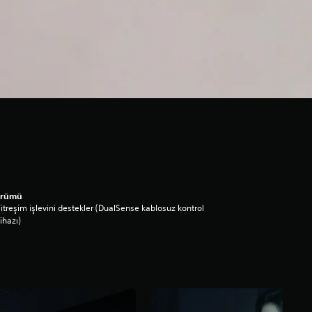
ürümü
itreşim işlevini destekler (DualSense kablosuz kontrol
ihazı)