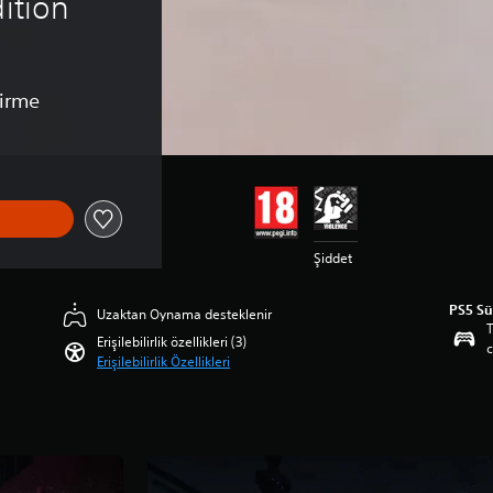
dition
irme
Şiddet
PS5 S
Uzaktan Oynama desteklenir
T
Erişilebilirlik özellikleri (3)
c
Erişilebilirlik Özellikleri