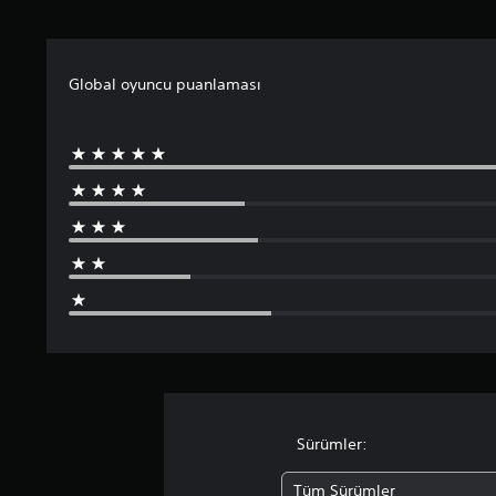
e
n
3
.
Global oyuncu puanlaması
7
4
y
ı
l
d
ı
z
Sürümler:
Tüm Sürümler