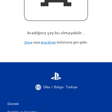
r
.
.
.
Aradığınız şey bu olmayabilir...
Store
veya
Ana Ekran
bölümüne geri gidin.
Ülke / Bölge: Türkiye
Destek
Gizlilik ve Çerezler