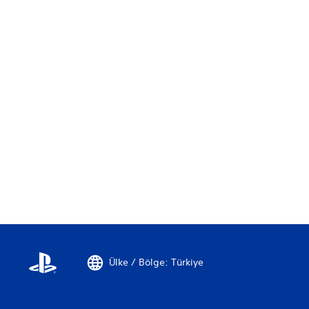
i
r
.
.
.
Ülke / Bölge: Türkiye