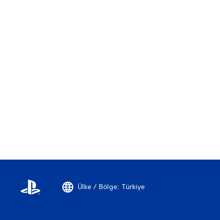
i
r
.
.
.
Ülke / Bölge: Türkiye