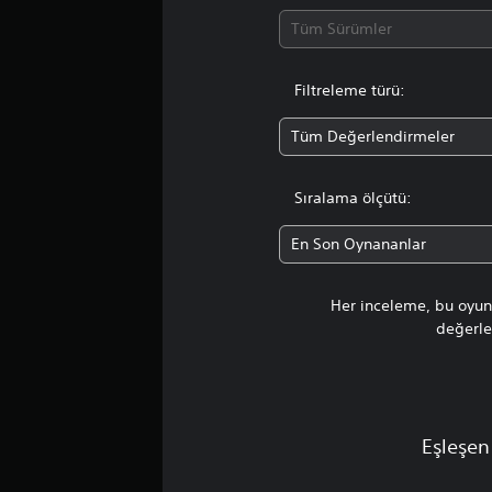
n
3
Tüm Sürümler
.
6
5
Filtreleme türü:
y
ı
Tüm Değerlendirmeler
l
d
ı
Sıralama ölçütü:
z
En Son Oynananlar
Her inceleme, bu oyunu
değerlen
Eşleşen