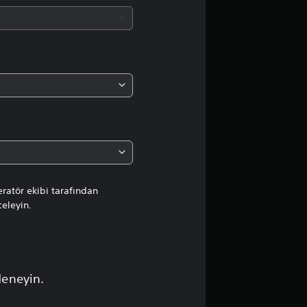
a
d
a
o
r
t
a
ratör ekibi tarafından
celeyin.
l
a
m
deneyin.