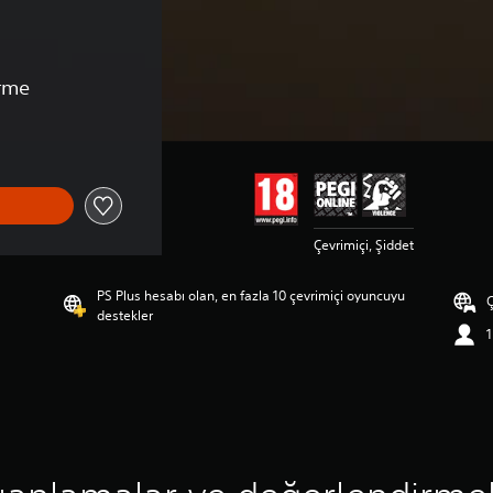
rme
Çevrimiçi, Şiddet
PS Plus hesabı olan, en fazla 10 çevrimiçi oyuncuyu
Ç
destekler
1