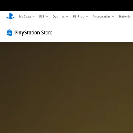
Mağaza
PS5
Oyunlar
PS Plus
Aksesuarlar
Haberler