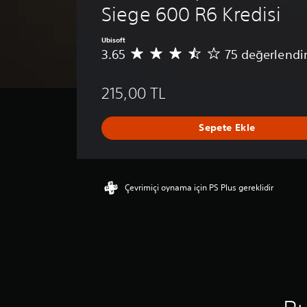
Siege 600 R6 Kredisi
Ubisoft
3.65
75 değerlendi
7
5
p
215,00 TL
u
a
n
Sepete Ekle
l
a
m
a
d
Çevrimiçi oynama için PS Plus gereklidir
a
o
r
t
a
l
a
m
a