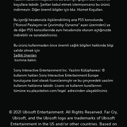
l
u
s
d
koşullara tabidir. Şartları kabul etmek istemiyorsanız bu ürünü 
o
l
t
e
indirmeyin. Diğer önemli bilgiler için bkz. Hizmet Koşulları.
g
u
e
n
ç
n
d
e
Bu içeriği hesabınızla ilişkilendirilmiş ana PS5 konsolunda 
u
u
i
y
(“Konsol Paylaşımı ve Çevrimdışı Oynama” ayarı üzerinden) ya 
b
r
ğ
i
da diğer PS5 konsollarında aynı hesabınızla oturum açtığınızda 
u
.
i
m
indirebilir ve oynatabilirsiniz.
ğ
n
i
u
i
i
Bu ürünü kullanmadan önce önemli sağlık bilgileri hakkında bilgi 
A
n
z
l
sahibi olmak için 
l
y
z
e
Sağlık Uyarıları
a
t
a
i
 kısmına bakın.
t
Y
m
l
a
a
a
g
Sony Interactive Entertainment Inc. Yazılım Kütüphanesi  © 
y
n
z
i
kullanım hakları Sony Interactive Entertainment Europe 
v
o
l
ı
kuruluşuna özel olarak lisanslanmıştır ve bu çerçevedeki yazılım 
e
y
i
l
kullanım haklarına tabidir. Lisans ve kullanım kurallarının 
d
u
e
tümüne eu.playstation.com/legal  adresinden ulaşabilirsiniz.
a
i
n
k
r
k
d
y
ı
e
e
a
y
T
n
z
© 2021 Ubisoft Entertainment. All Rights Reserved. Far Cry,
h
e
e
ı
a
Ubisoft, and the Ubisoft logo are trademarks of Ubisoft
m
y
l
r
Entertainment in the US and/or other countries. Based on
i
i
ı