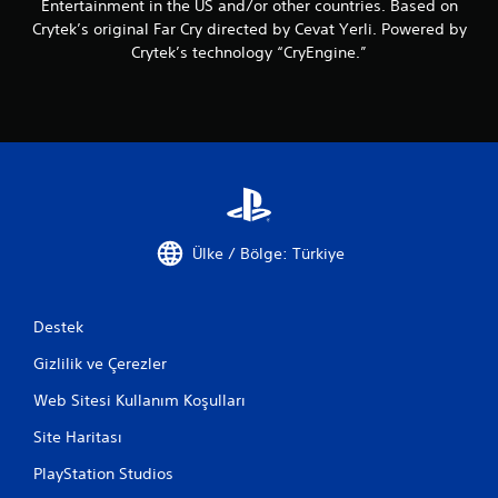
Entertainment in the US and/or other countries. Based on
i
u
d
y
z
n
Crytek’s original Far Cry directed by Cevat Yerli. Powered by
a
a
.
m
Crytek’s technology “CryEngine.”
d
b
a
u
i
s
r
l
D
ı
a
i
ü
n
k
r
ğ
ı
l
.
m
s
a
e
a
t
ğ
l
a
l
e
b
a
i
Ülke / Bölge: Türkiye
r
y
l
e
a
i
B
c
r
a
Destek
a
s
s
k
i
Gizlilik ve Çerezler
ı
ş
n
l
e
i
Web Sitesi Kullanım Koşulları
k
ı
z
i
T
(
Site Haritası
l
s
u
d
a
PlayStation Studios
t
e
d