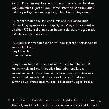
e
m
v
z
Yazılım Kullanım Koşulları ile bu ürün için geçerli olan belirli ek 
k
i
e
koşullara tabidir. Şartları kabul etmek istemiyorsanız bu ürünü 
l
e
v
g
indirmeyin. Diğer önemli bilgiler için bkz. Hizmet Koşulları.
e
t
e
ö
i
A
y
r
Bu içeriği hesabınızla ilişkilendirilmiş ana PS5 konsolunda 
n
l
a
s
(“Konsol Paylaşımı ve Çevrimdışı Oynama” ayarı üzerinden) ya 
i
t
s
e
da diğer PS5 konsollarında aynı hesabınızla oturum açtığınızda 
t
y
i
l
indirebilir ve oynatabilirsiniz.
e
a
n
b
r
z
e
i
Bu ürünü kullanmadan önce önemli sağlık bilgileri hakkında bilgi 
s
ı
m
l
sahibi olmak için 
ç
l
a
g
Sağlık Uyarıları
e
a
t
i
 kısmına bakın.
v
r
i
l
i
d
k
e
Sony Interactive Entertainment Inc. Yazılım Kütüphanesi  © 
r
a
l
r
kullanım hakları Sony Interactive Entertainment Europe 
e
h
e
a
kuruluşuna özel olarak lisanslanmıştır ve bu çerçevedeki yazılım 
b
a
r
k
kullanım haklarına tabidir. Lisans ve kullanım kurallarının 
i
k
s
t
tümüne eu.playstation.com/legal  adresinden ulaşabilirsiniz.
l
o
ı
a
i
l
r
r
r
a
a
ı
s
y
s
l
© 2021 Ubisoft Entertainment. All Rights Reserved. Far Cry,
i
o
ı
m
Ubisoft, and the Ubisoft logo are trademarks of Ubisoft
n
k
n
a