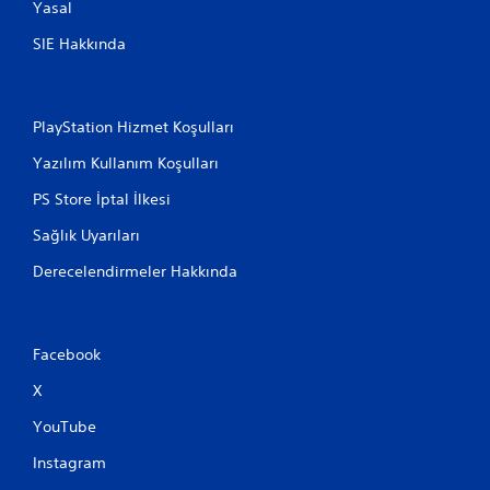
n
Yasal
o
SIE Hakkında
y
u
n
u
o
PlayStation Hizmet Koşulları
y
Yazılım Kullanım Koşulları
n
a
PS Store İptal İlkesi
y
a
Sağlık Uyarıları
b
i
Derecelendirmeler Hakkında
l
i
r
v
Facebook
e
m
X
e
n
YouTube
ü
l
Instagram
e