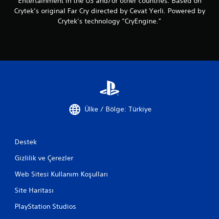
Entertainment in the US and/or other countries. Based on
n
d
Crytek’s original Far Cry directed by Cevat Yerli. Powered by
ü
Crytek’s technology “CryEngine.”
ğ
m
e
l
e
r
i
n
i
b
Ülke / Bölge: Türkiye
a
s
ı
Destek
l
ı
Gizlilik ve Çerezler
t
u
Web Sitesi Kullanım Koşulları
t
m
Site Haritası
a
d
PlayStation Studios
a