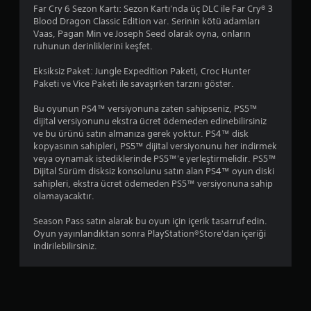
e
m
v
z
Far Cry 6 Sezon Kartı: Sezon Kartı'nda üç DLC ile Far Cry® 3
k
i
e
Blood Dragon Classic Edition var. Serinin kötü adamları
l
e
v
g
Vaas, Pagan Min ve Joseph Seed olarak oyna, onların
e
t
e
ö
ruhunun derinliklerini keşfet.
i
A
y
r
n
l
a
s
Eksiksiz Paket: Jungle Expedition Paketi, Croc Hunter
i
t
s
e
Paketi ve Vice Paketi ile savaşırken tarzını göster.
t
y
i
l
e
a
n
b
Bu oyunun PS4™ versiyonuna zaten sahipseniz, PS5™
r
z
e
i
dijital versiyonunu ekstra ücret ödemeden edinebilirsiniz
s
ı
m
l
ve bu ürünü satın almanıza gerek yoktur. PS4™ disk
ç
l
a
g
kopyasının sahipleri, PS5™ dijital versiyonunu her indirmek
e
a
t
i
veya oynamak istediklerinde PS5™'e yerleştirmelidir. PS5™
v
r
i
l
Dijital Sürüm disksiz konsolunu satın alan PS4™ oyun diski
i
d
k
e
sahipleri, ekstra ücret ödemeden PS5™ versiyonuna sahip
r
a
l
r
olamayacaktır.
e
h
e
a
b
a
r
k
Season Pass satın alarak bu oyun için içerik tasarruf edin.
i
k
s
t
Oyun yayınlandıktan sonra PlayStation®Store'dan içeriği
l
o
ı
a
indirilebilirsiniz.
i
l
r
r
r
a
a
ı
s
y
s
l
i
o
ı
m
n
k
n
a