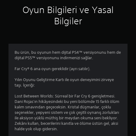
l
u
s
d
o
l
Oyun Bilgileri ve Yasal
t
e
g
u
e
n
ç
n
Bilgiler
d
e
u
u
i
y
b
r
ğ
i
u
.
i
m
ğ
n
i
u
i
i
A
n
z
l
Bu ürün, bu oyunun hem dijital PS4™ versiyonunu hem de
l
y
z
e
dijital PS5™ versiyonunu indirmenizi sağlar.
a
t
a
i
t
Y
m
l
Far Cry® 6 ana oyun gereklidir (ayrı satılır).
a
a
a
g
y
n
z
i
Yılın Oyunu Geliştirme Kartı ile oyun deneyimini zirveye
v
o
l
ı
taşı. İçeriği:
e
y
i
l
d
u
e
Lost Between Worlds: Sürreal bir Far Cry 6 genişletmesi.
a
i
n
k
Dani Rojas'ın hikâyesindeki bu yeni bölümde 15 farklı ölüm
r
k
d
y
kalım sınavından geçeceksin. Kristal düşmanlar, çoklu
ı
e
e
a
seçenekler, yepyeni sistem ve çok çeşitli oynanış zorlukları
y
T
n
z
ile aksiyon yüklü müthiş bir meydan okuma seni bekliyor.
h
e
e
ı
Zekânı kullan, becerilerini kanıtla ve ölüme üstün gel, aksi
a
m
y
l
halde yok olup gidersin.
r
i
i
ı