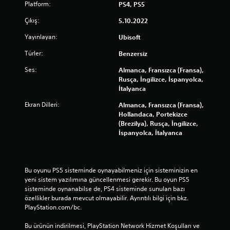
i
u
Platform:
PS4, PS5
d
y
z
n
a
a
Çıkış:
5.10.2022
.
m
d
b
a
u
i
Yayınlayan:
Ubisoft
s
r
l
D
ı
a
i
Türler:
Benzersiz
ü
n
k
r
ğ
ı
Ses:
Almanca, Fransızca (Fransa),
l
.
m
s
Rusça, İngilizce, İspanyolca,
a
e
a
İtalyanca
t
ğ
l
a
Ekran Dilleri:
Almanca, Fransızca (Fransa),
l
e
b
Hollandaca, Portekizce
a
i
r
(Brezilya), Rusça, İngilizce,
y
l
e
İspanyolca, İtalyanca
a
i
B
c
r
a
a
s
s
k
i
ı
ş
Bu oyunu PS5 sisteminde oynayabilmeniz için sisteminizin en 
n
l
e
yeni sistem yazılımına güncellenmesi gerekir. Bu oyun PS5 
i
k
sisteminde oynanabilse de, PS4 sisteminde sunulan bazı 
ı
z
i
özellikler burada mevcut olmayabilir. Ayrıntılı bilgi için bkz. 
T
(
l
PlayStation.com/bc.
s
u
d
a
t
e
Bu ürünün indirilmesi, PlayStation Network Hizmet Koşulları ve 
d