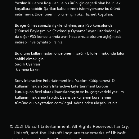
m
s
Yazılım Kullanım Koşulları ile bu ürün için geçerli olan belirli ek 
e
a
u
koşullara tabidir. Şartları kabul etmek istemiyorsanız bu ürünü 
c
d
n
indirmeyin. Diğer önemli bilgiler için bkz. Hizmet Koşulları.
e
a
u
ç
n
l
Bu içeriği hesabınızla ilişkilendirilmiş ana PS5 konsolunda 
e
u
(“Konsol Paylaşımı ve Çevrimdışı Oynama” ayarı üzerinden) ya 
o
v
r
da diğer PS5 konsollarında aynı hesabınızla oturum açtığınızda 
y
r
.
indirebilir ve oynatabilirsiniz.
i
n
m
a
Bu ürünü kullanmadan önce önemli sağlık bilgileri hakkında bilgi 
d
n
sahibi olmak için 
ı
a
Sağlık Uyarıları
ş
b
 kısmına bakın.
ı
i
o
Sony Interactive Entertainment Inc. Yazılım Kütüphanesi  © 
l
y
kullanım hakları Sony Interactive Entertainment Europe 
i
u
kuruluşuna özel olarak lisanslanmıştır ve bu çerçevedeki yazılım 
r
n
kullanım haklarına tabidir. Lisans ve kullanım kurallarının 
d
A
tümüne eu.playstation.com/legal  adresinden ulaşabilirsiniz.
a
ş
)
a
.
ğ
ı
© 2021 Ubisoft Entertainment. All Rights Reserved. Far Cry,
y
Ubisoft, and the Ubisoft logo are trademarks of Ubisoft
ö