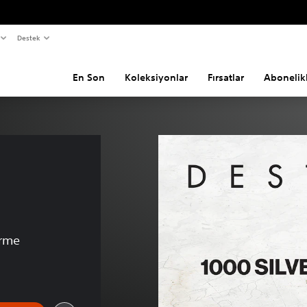
Destek
En Son
Koleksiyonlar
Fırsatlar
Abonelik
 
irme