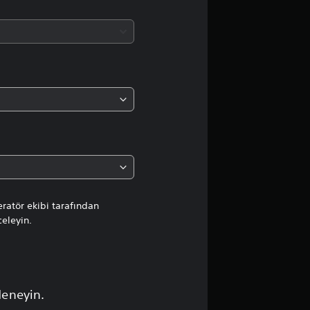
m
a
d
a
o
r
t
a
ratör ekibi tarafından
celeyin.
l
a
m
deneyin.