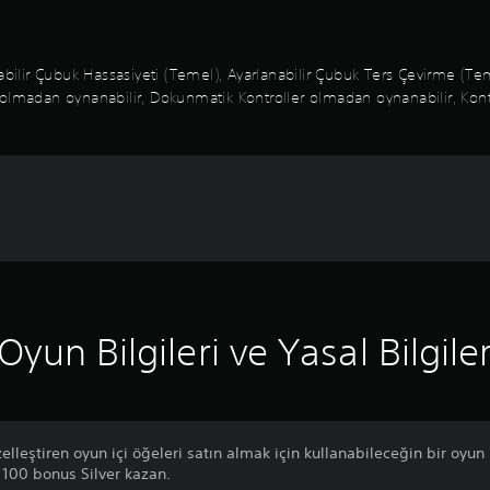
anabilir Çubuk Hassasiyeti (Temel), Ayarlanabilir Çubuk Ters Çevirme 
olmadan oynanabilir, Dokunmatik Kontroller olmadan oynanabilir, Kontro
Oyun Bilgileri ve Yasal Bilgile
zelleştiren oyun içi öğeleri satın almak için kullanabileceğin bir oyun
a 100 bonus Silver kazan.