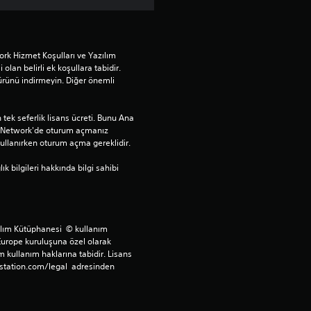
d
ı
rk Hizmet Koşulları ve Yazılım 
 olan belirli ek koşullara tabidir. 
z
ürünü indirmeyin. Diğer önemli 
tek seferlik lisans ücreti. Bunu Ana 
n Network'de oturum açmanız 
llanırken oturum açma gereklidir.
bilgileri hakkında bilgi sahibi 
ılım Kütüphanesi  © kullanım 
Europe kuruluşuna özel olarak 
 kullanım haklarına tabidir. Lisans 
station.com/legal  adresinden 