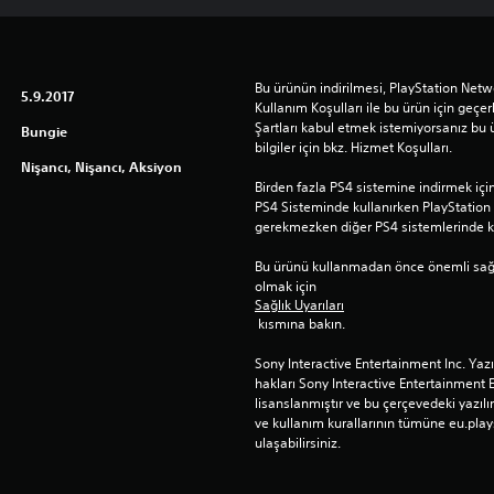
Bu ürünün indirilmesi, PlayStation Netwo
5.9.2017
Kullanım Koşulları ile bu ürün için geçerli
Şartları kabul etmek istemiyorsanız bu 
Bungie
bilgiler için bkz. Hizmet Koşulları.
Nişancı, Nişancı, Aksiyon
Birden fazla PS4 sistemine indirmek için 
PS4 Sisteminde kullanırken PlayStatio
gerekmezken diğer PS4 sistemlerinde ku
Bu ürünü kullanmadan önce önemli sağlık 
olmak için 
Sağlık Uyarıları
 kısmına bakın.
Sony Interactive Entertainment Inc. Yaz
hakları Sony Interactive Entertainment 
lisanslanmıştır ve bu çerçevedeki yazılım
ve kullanım kurallarının tümüne eu.play
ulaşabilirsiniz.