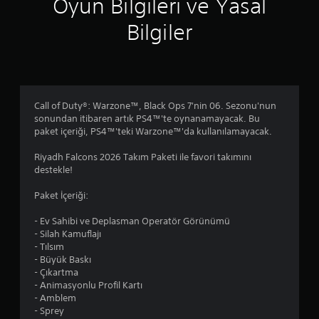
4
Oyun Bilgileri ve Yasal
y
Bilgiler
ı
l
d
Call of Duty®: Warzone™, Black Ops 7'nin 06. Sezonu'nun
sonundan itibaren artık PS4™'te oynanamayacak. Bu
ı
paket içeriği, PS4™'teki Warzone™'da kullanılamayacak.
z
Riyadh Falcons 2026 Takım Paketi ile favori takımını
destekle!
Paket İçeriği:
- Ev Sahibi ve Deplasman Operatör Görünümü
- Silah Kamuflajı
- Tılsım
- Büyük Baskı
- Çıkartma
- Animasyonlu Profil Kartı
- Amblem
- Sprey