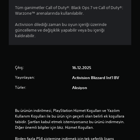
Tüm ganimetler Call of Duty®: Black Ops 7 ve Call of Duty®:
Warzone™ arenalarında kullanılabilir.
Activision dilediği zaman bu oyun içeriği üzerinde
güncelleme ve değişiklik yapabilir veya bu içeriği
kaldırabilir.
Çıkış:
16.12.2025
Yayınlayan:
Activision Blizzard Int'l BV
Türler:
Aksiyon
Bu ürünün indirilmesi, PlayStation Hizmet Koşulları ve Yazılım 
Kullanım Koşulları ile bu ürün için geçerli olan belirli ek koşullara 
tabidir. Şartları kabul etmek istemiyorsanız bu ürünü indirmeyin. 
Diğer önemli bilgiler için bkz. Hizmet Koşulları.
Birden fazla PS4 sistemine indirmek için tek seferlik lisans 