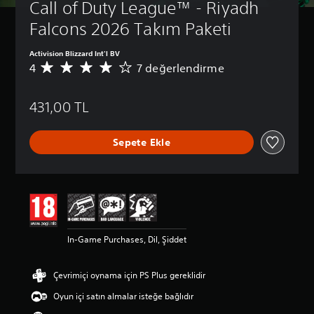
Call of Duty League™ - Riyadh 
Falcons 2026 Takım Paketi
Activision Blizzard Int'l BV
4
7 değerlendirme
7
p
u
431,00 TL
a
n
l
Sepete Ekle
a
m
a
d
a
o
r
t
In-Game Purchases, Dil, Şiddet
a
l
a
Çevrimiçi oynama için PS Plus gereklidir
m
a
Oyun içi satın almalar isteğe bağlıdır
p