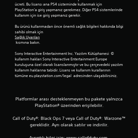
ücreti. Bu lisansı ana PS4 sisteminde kullanmak için 
PlayStation'a giriş yapmanız gerekmez. Diğer PS4 sistemlerinde 
kullanım için ise giriş yapmanız gerekir.
Bu ürünü kullanmadan önce önemli sağlık bilgileri hakkında bilgi 
sahibi olmak için 
Sağlık Uyarıları
 kısmına bakın.
Sony Interactive Entertainment Inc. Yazılım Kütüphanesi  © 
kullanım hakları Sony Interactive Entertainment Europe 
kuruluşuna özel olarak lisanslanmıştır ve bu çerçevedeki yazılım 
kullanım haklarına tabidir. Lisans ve kullanım kurallarının 
tümüne eu.playstation.com/legal  adresinden ulaşabilirsiniz.
Platformlar arası desteklenmeyen bu pakete yalnızca
PlayStation® üzerinden erişilebilir.
Call of Duty®: Black Ops 7 veya Call of Duty®: Warzone™
gereklidir. Ayrı olarak satılır ve indirilir.
Ayrıntılı bilgi için: www.callofduty.com.