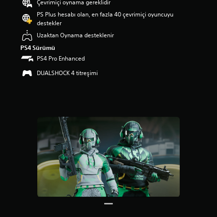
Çevrimiçi oynama gereklidir
u
a
PS Plus hesabı olan, en fazla 40 çevrimiçi oyuncuyu
n
destekler
l
Uzaktan Oynama desteklenir
a
PS4 Sürümü
m
a
PS4 Pro Enhanced
5
DUALSHOCK 4 titreşimi
y
ı
l
d
ı
z
ü
z
e
r
i
n
d
e
n
4
y