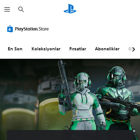
A
r
a
m
a
En Son
Koleksiyonlar
Fırsatlar
Abonelikler
Göz A