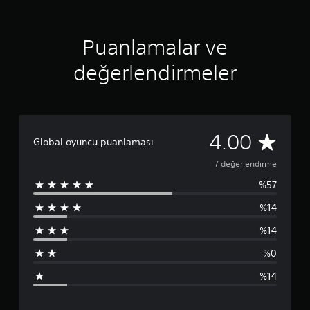
ı
l
d
Puanlamalar ve
ı
z
değerlendirmeler
7
4.00
Global oyuncu puanlaması
p
7 değerlendirme
%57
u
%14
a
%14
n
%0
l
%14
a