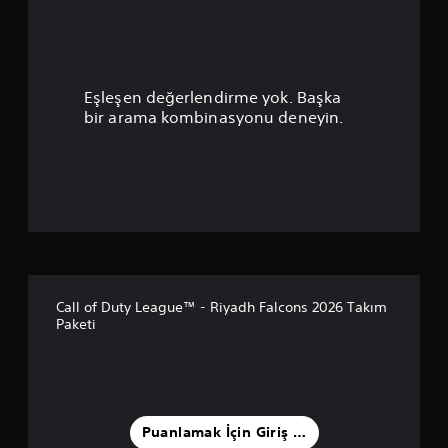
p
u
a
Eşleşen değerlendirme yok. Başka
n
bir arama kombinasyonu deneyin.
l
a
m
a
5
Call of Duty League™ - Riyadh Falcons 2026 Takım
Paketi
y
ı
l
Puanlamak İçin Giriş Yapın