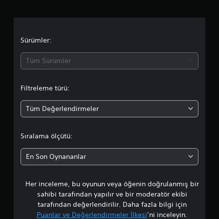
m
a
d
Sürümler:
a
Tüm Sürümler
o
Filtreleme türü:
r
Tüm Değerlendirmeler
t
a
Sıralama ölçütü:
l
En Son Oynananlar
a
Her inceleme, bu oyunun veya öğenin doğrulanmış bir
m
sahibi tarafından yapılır ve bir moderatör ekibi
a
tarafından değerlendirilir. Daha fazla bilgi için
Puanlar ve Değerlendirmeler İlkesi
’ni inceleyin.