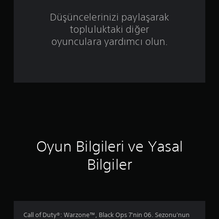
z
Düşüncelerinizi paylaşarak
topluluktaki diğer
e
oyunculara yardımcı olun.
r
i
n
d
e
n
Oyun Bilgileri ve Yasal
4
Bilgiler
.
3
9
Call of Duty®: Warzone™, Black Ops 7'nin 06. Sezonu'nun