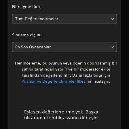
a
Filtreleme türü:
o
Tüm Değerlendirmeler
r
t
Sıralama ölçütü:
a
En Son Oynananlar
l
Her inceleme, bu oyunun veya öğenin doğrulanmış bir
a
sahibi tarafından yapılır ve bir moderatör ekibi
m
tarafından değerlendirilir. Daha fazla bilgi için
Puanlar ve Değerlendirmeler İlkesi
’ni inceleyin.
a
p
u
Eşleşen değerlendirme yok. Başka
a
bir arama kombinasyonu deneyin.