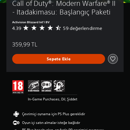
Call of Duty®: Modern Warfare® II 
- Itadakimasu: Başlangıç Paketi
Activision Blizzard Int'l BV
4.39
59 değerlendirme
5
9
p
359,99 TL
u
a
n
Sepete Ekle
l
a
m
a
d
a
o
r
In-Game Purchases, Dil, Şiddet
t
a
l
Çevrimiçi oynama için PS Plus gereklidir
a
m
Oyun içi satın almalar isteğe bağlıdır
a
PS Plus hesabı olan, en fazla 99 çevrimiçi oyuncuyu