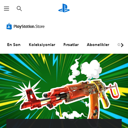
A
r
a
m
a
En Son
Koleksiyonlar
Fırsatlar
Abonelikler
Göz A