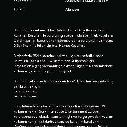
Yayınlayan:
Activision Blizzard Int'l BV
Türler:
Aksiyon
Bu ürünün indirilmesi, PlayStation Hizmet Koşulları ve Yazılım 
Kullanım Koşulları ile bu ürün için geçerli olan belirli ek koşullara 
tabidir. Şartları kabul etmek istemiyorsanız bu ürünü indirmeyin. 
Diğer önemli bilgiler için bkz. Hizmet Koşulları.
Birden fazla PS4 sistemine indirmek için tek seferlik lisans 
ücreti. Bu lisansı ana PS4 sisteminde kullanmak için 
PlayStation'a giriş yapmanız gerekmez. Diğer PS4 sistemlerinde 
kullanım için ise giriş yapmanız gerekir.
Bu ürünü kullanmadan önce önemli sağlık bilgileri hakkında bilgi 
sahibi olmak için 
Sağlık Uyarıları
 kısmına bakın.
Sony Interactive Entertainment Inc. Yazılım Kütüphanesi  © 
kullanım hakları Sony Interactive Entertainment Europe 
kuruluşuna özel olarak lisanslanmıştır ve bu çerçevedeki yazılım 
kullanım haklarına tabidir. Lisans ve kullanım kurallarının 
tümüne eu.playstation.com/legal  adresinden ulaşabilirsiniz.