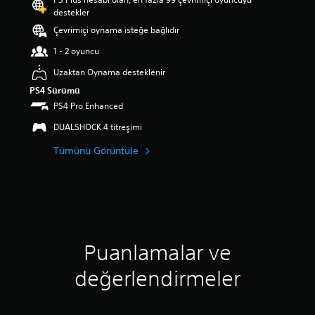
p
destekler
u
Çevrimiçi oynama isteğe bağlıdır
a
n
1 - 2 oyuncu
l
a
Uzaktan Oynama desteklenir
m
PS4 Sürümü
a
PS4 Pro Enhanced
5
y
DUALSHOCK 4 titreşimi
ı
l
Tümünü Görüntüle
d
ı
z
ü
z
e
r
Puanlamalar ve
i
n
değerlendirmeler
d
e
n
4