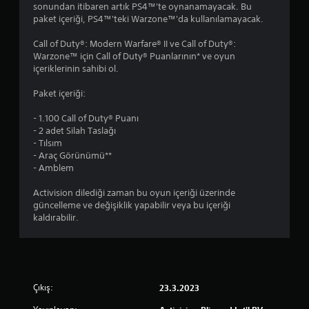
sonundan itibaren artık PS4™'te oynanamayacak. Bu
y
paket içeriği, PS4™'teki Warzone™'da kullanılamayacak.
ı
Call of Duty®: Modern Warfare® II ve Call of Duty®:
Warzone™ için Call of Duty® Puanlarının* ve oyun
l
içeriklerinin sahibi ol.
d
Paket içeriği:
ı
- 1.100 Call of Duty® Puanı
- 2 adet Silah Taslağı
z
- Tılsım
- Araç Görünümü**
- Amblem
Activision dilediği zaman bu oyun içeriği üzerinde
güncelleme ve değişiklik yapabilir veya bu içeriği
kaldırabilir.
Çıkış:
23.3.2023