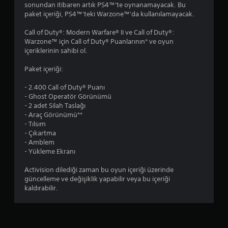
sonundan itibaren artık PS4™'te oynanamayacak. Bu
9
paket içeriği, PS4™'teki Warzone™'da kullanılamayacak.
y
Call of Duty®: Modern Warfare® II ve Call of Duty®:
Warzone™ için Call of Duty® Puanlarının* ve oyun
ı
içeriklerinin sahibi ol.
l
Paket içeriği:
d
- 2.400 Call of Duty® Puanı
- Ghost Operatör Görünümü
ı
- 2 adet Silah Taslağı
- Araç Görünümü**
- Tılsım
z
- Çıkartma
- Amblem
- Yükleme Ekranı
Activision dilediği zaman bu oyun içeriği üzerinde
güncelleme ve değişiklik yapabilir veya bu içeriği
kaldırabilir.