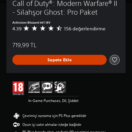
Call of Duty®: Modern Warfare® II 
- Silahşor Ghost: Pro Paket
Activision Blizzard Int'l BV
4.39
156 değerlendirme
1
5
6
719,99 TL
p
u
a
Sepete Ekle
n
l
a
m
a
d
a
o
In-Game Purchases, Dil, Şiddet
r
t
a
Çevrimiçi oynama için PS Plus gereklidir
l
a
Oyun içi satın almalar isteğe bağlıdır
m
PS Plus hesabı olan, en fazla 99 çevrimiçi oyuncuyu