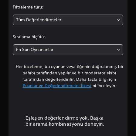
d
Filtreleme türü:
a
Tüm Değerlendirmeler
o
r
Sıralama ölçütü:
t
En Son Oynananlar
a
Her inceleme, bu oyunun veya öğenin doğrulanmış bir
l
sahibi tarafından yapılır ve bir moderatör ekibi
a
tarafından değerlendirilir. Daha fazla bilgi için
Puanlar ve Değerlendirmeler İlkesi
’ni inceleyin.
m
a
p
Eşleşen değerlendirme yok. Başka
u
bir arama kombinasyonu deneyin.