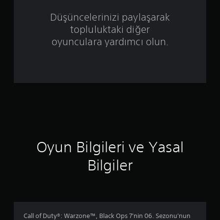
ü
Düşüncelerinizi paylaşarak
topluluktaki diğer
z
oyunculara yardımcı olun.
e
r
i
n
d
e
Oyun Bilgileri ve Yasal
n
Bilgiler
4
.
3
Call of Duty®: Warzone™, Black Ops 7'nin 06. Sezonu'nun