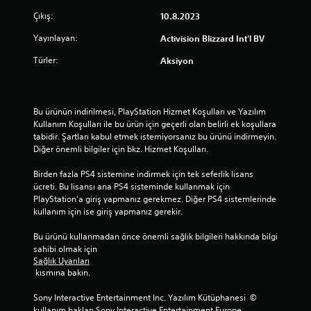
Çıkış:
10.8.2023
Yayınlayan:
Activision Blizzard Int'l BV
Türler:
Aksiyon
Bu ürünün indirilmesi, PlayStation Hizmet Koşulları ve Yazılım 
Kullanım Koşulları ile bu ürün için geçerli olan belirli ek koşullara 
tabidir. Şartları kabul etmek istemiyorsanız bu ürünü indirmeyin. 
Diğer önemli bilgiler için bkz. Hizmet Koşulları.
Birden fazla PS4 sistemine indirmek için tek seferlik lisans 
ücreti. Bu lisansı ana PS4 sisteminde kullanmak için 
PlayStation'a giriş yapmanız gerekmez. Diğer PS4 sistemlerinde 
kullanım için ise giriş yapmanız gerekir.
Bu ürünü kullanmadan önce önemli sağlık bilgileri hakkında bilgi 
sahibi olmak için 
Sağlık Uyarıları
 kısmına bakın.
Sony Interactive Entertainment Inc. Yazılım Kütüphanesi  © 
kullanım hakları Sony Interactive Entertainment Europe 