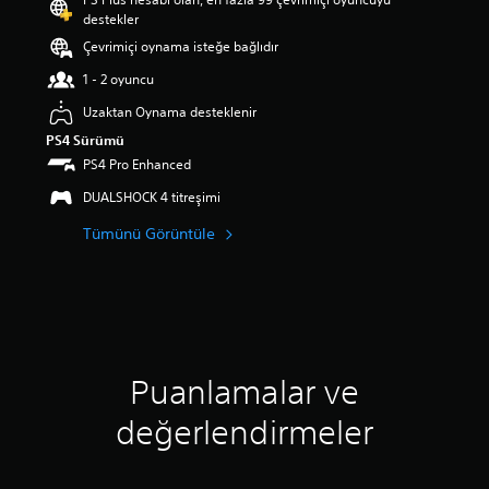
a
destekler
p
Çevrimiçi oynama isteğe bağlıdır
u
a
1 - 2 oyuncu
n
l
Uzaktan Oynama desteklenir
a
PS4 Sürümü
m
PS4 Pro Enhanced
a
5
DUALSHOCK 4 titreşimi
y
ı
Tümünü Görüntüle
l
d
ı
z
ü
z
e
Puanlamalar ve
r
i
değerlendirmeler
n
d
e
n