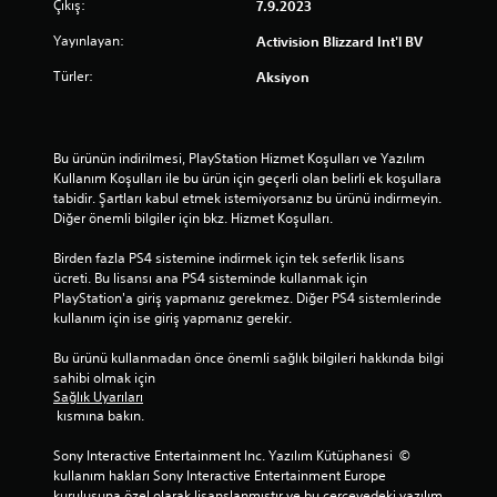
Çıkış:
7.9.2023
Yayınlayan:
Activision Blizzard Int'l BV
Türler:
Aksiyon
Bu ürünün indirilmesi, PlayStation Hizmet Koşulları ve Yazılım 
Kullanım Koşulları ile bu ürün için geçerli olan belirli ek koşullara 
tabidir. Şartları kabul etmek istemiyorsanız bu ürünü indirmeyin. 
Diğer önemli bilgiler için bkz. Hizmet Koşulları.
Birden fazla PS4 sistemine indirmek için tek seferlik lisans 
ücreti. Bu lisansı ana PS4 sisteminde kullanmak için 
PlayStation'a giriş yapmanız gerekmez. Diğer PS4 sistemlerinde 
kullanım için ise giriş yapmanız gerekir.
Bu ürünü kullanmadan önce önemli sağlık bilgileri hakkında bilgi 
sahibi olmak için 
Sağlık Uyarıları
 kısmına bakın.
Sony Interactive Entertainment Inc. Yazılım Kütüphanesi  © 
kullanım hakları Sony Interactive Entertainment Europe 
kuruluşuna özel olarak lisanslanmıştır ve bu çerçevedeki yazılım 