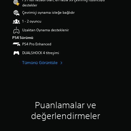
a
destekler
p
Çevrimiçi oynama isteğe bağlıdır
u
a
1 - 2 oyuncu
n
l
Uzaktan Oynama desteklenir
a
PS4 Sürümü
m
PS4 Pro Enhanced
a
5
DUALSHOCK 4 titreşimi
y
ı
Tümünü Görüntüle
l
d
ı
z
ü
z
e
Puanlamalar ve
r
i
değerlendirmeler
n
d
e
n