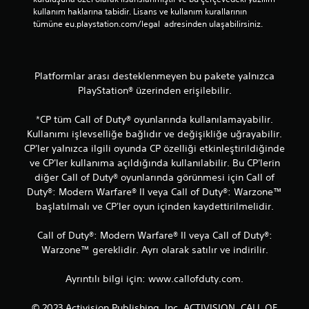
kullanım haklarına tabidir. Lisans ve kullanım kurallarının 
tümüne eu.playstation.com/legal  adresinden ulaşabilirsiniz.
Platformlar arası desteklenmeyen bu pakete yalnızca
PlayStation® üzerinden erişilebilir.
*CP tüm Call of Duty® oyunlarında kullanılamayabilir.
Kullanımı işlevselliğe bağlıdır ve değişikliğe uğrayabilir.
CP'ler yalnızca ilgili oyunda CP özelliği etkinleştirildiğinde
ve CP'ler kullanıma açıldığında kullanılabilir. Bu CP'lerin
diğer Call of Duty® oyunlarında görünmesi için Call of
Duty®: Modern Warfare® II veya Call of Duty®: Warzone™
başlatılmalı ve CP'ler oyun içinden kaydettirilmelidir.
Call of Duty®: Modern Warfare® II veya Call of Duty®:
Warzone™ gereklidir. Ayrı olarak satılır ve indirilir.
Ayrıntılı bilgi için: www.callofduty.com.
© 2023 Activision Publishing, Inc. ACTIVISION, CALL OF