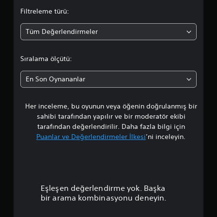
d
Filtreleme türü:
a
Tüm Değerlendirmeler
o
r
Sıralama ölçütü:
t
En Son Oynananlar
a
Her inceleme, bu oyunun veya öğenin doğrulanmış bir
l
sahibi tarafından yapılır ve bir moderatör ekibi
a
tarafından değerlendirilir. Daha fazla bilgi için
Puanlar ve Değerlendirmeler İlkesi
’ni inceleyin.
m
a
p
Eşleşen değerlendirme yok. Başka
u
bir arama kombinasyonu deneyin.