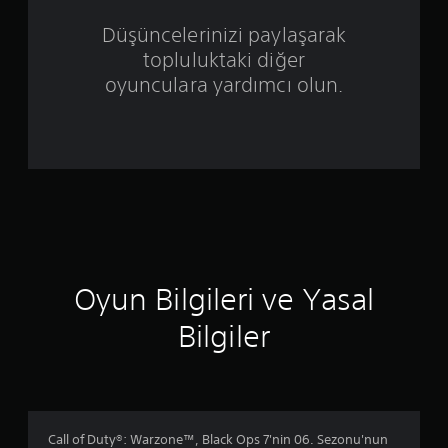
ü
Düşüncelerinizi paylaşarak
topluluktaki diğer
z
oyunculara yardımcı olun.
e
r
i
n
d
e
Oyun Bilgileri ve Yasal
n
Bilgiler
4
.
2
Call of Duty®: Warzone™, Black Ops 7'nin 06. Sezonu'nun