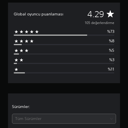
4
.
1
4.29
2
Global oyuncu puanlaması
9
0
105 değerlendirme
y
ı
%73
5
l
d
%8
p
ı
z
%5
u
%3
a
%11
n
l
a
m
Sürümler:
a
Tüm Sürümler