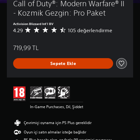
Call of Duty®: Modern Warfare® II 
- Kozmik Gezgin: Pro Paket
Activision Blizzard Int'l BV
4.29
105 değerlendirme
1
0
5
719,99 TL
p
u
a
Sepete Ekle
n
l
a
m
a
d
a
o
In-Game Purchases, Dil, Şiddet
r
t
a
Çevrimiçi oynama için PS Plus gereklidir
l
a
Oyun içi satın almalar isteğe bağlıdır
m
PS Plus hesabı olan, en fazla 99 çevrimiçi oyuncuyu