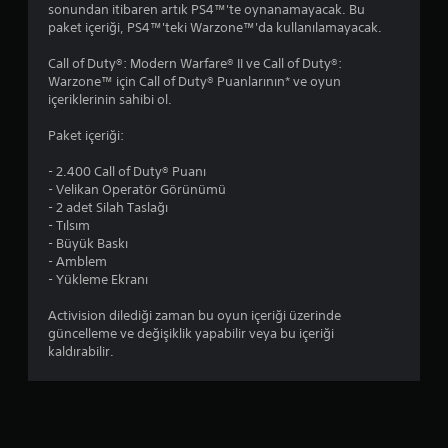
sonundan itibaren artık PS4™'te oynanamayacak. Bu
9
paket içeriği, PS4™'teki Warzone™'da kullanılamayacak.
y
Call of Duty®: Modern Warfare® II ve Call of Duty®:
Warzone™ için Call of Duty® Puanlarının* ve oyun
ı
içeriklerinin sahibi ol.
l
Paket içeriği:
d
- 2.400 Call of Duty® Puanı
- Velikan Operatör Görünümü
ı
- 2 adet Silah Taslağı
- Tılsım
- Büyük Baskı
z
- Amblem
- Yükleme Ekranı
Activision dilediği zaman bu oyun içeriği üzerinde
güncelleme ve değişiklik yapabilir veya bu içeriği
kaldırabilir.