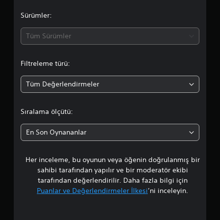
a
b
n
r
i
d
d
Sürümler:
d
e
l
e
n
i
a
n
Tüm Sürümler
e
r
a
y
o
Ç
y
i
n
u
Filtreleme türü:
m
r
ı
b
i
ş
u
Tüm Değerlendirmeler
e
t
e
k
ğ
k
T
i
a
i
t
e
Sıralama ölçütü:
l
i
r
d
l
m
s
En Son Oynananlar
e
b
Ç
a
a
i
l
e
l
ı
Her inceleme, bu oyunun veya öğenin doğrulanmış bir
m
v
g
n
sahibi tarafından yapılır ve bir moderatör ekibi
i
i
a
a
r
tarafından değerlendirilir. Daha fazla bilgi için
l
c
m
e
Puanlar ve Değerlendirmeler İlkesi
’ni inceleyin.
a
p
r
e
k
i
(
ş
u
n
T