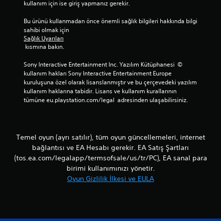
kullanım için ise giriş yapmanız gerekir.
a
i
d
r
Bu ürünü kullanmadan önce önemli sağlık bilgileri hakkında bilgi 
e
s
sahibi olmak için 
c
ü
Sağlık Uyarıları
e
r
 kısmına bakın.
ç
e
e
i
Sony Interactive Entertainment Inc. Yazılım Kütüphanesi  © 
v
ç
kullanım hakları Sony Interactive Entertainment Europe 
r
i
kuruluşuna özel olarak lisanslanmıştır ve bu çerçevedeki yazılım 
i
n
kullanım haklarına tabidir. Lisans ve kullanım kurallarının 
m
d
tümüne eu.playstation.com/legal  adresinden ulaşabilirsiniz.
d
e
ı
b
ş
a
ı
s
Temel oyun (ayrı satılır), tüm oyun güncellemeleri, internet
o
m
bağlantısı ve EA Hesabı gerekir. EA Satış Şartları
y
a
u
(tos.ea.com/legalapp/termsofsale/us/tr/PC), EA sanal para
y
n
birimi kullanımınızı yönetir.
a
d
i
Oyun Gizlilik İlkesi ve EULA
a
h
)
t
.
i
y