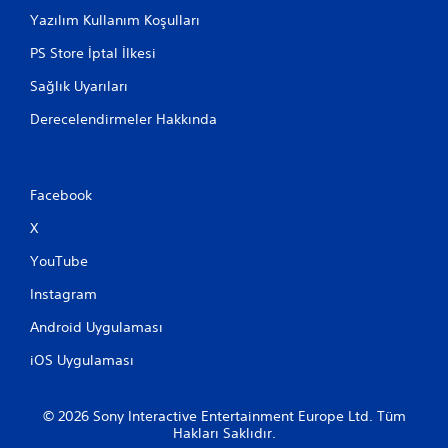
r
k
Yazılım Kullanım Koşulları
v
t
e
PS Store İptal İlkesi
ı
m
ğ
e
Sağlık Uyarıları
ı
n
n
ü
Derecelendirmeler Hakkında
ı
l
z
e
y
r
e
d
Facebook
r
e
e
g
X
g
e
e
z
YouTube
r
i
i
n
Instagram
d
e
ö
Android Uygulaması
b
n
i
m
iOS Uygulaması
l
e
i
n
r
i
© 2026 Sony Interactive Entertainment Europe Ltd. Tüm
s
z
Hakları Saklıdır.
i