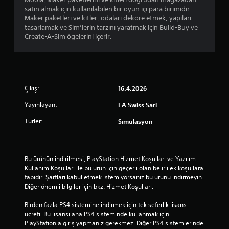
i
ı
ü
satın almak için kullanılabilen bir oyun içi para birimidir.
m
n
ğ
Maker paketleri ve kitler, odaları dekore etmek, yapıları
i
d
m
tasarlamak ve Sim’lerin tarzını yaratmak için Build-Buy ve
i
a
e
Create-A-Sim ögelerini içerir.
l
d
l
e
u
e
i
r
r
l
a
e
e
k
h
t
l
Çıkış:
16.4.2026
ı
i
a
z
Yayınlayan:
EA Swiss Sarl
l
t
l
i
a
a
Türler:
Simülasyon
r
b
v
.
i
e
l
y
i
a
Bu ürünün indirilmesi, PlayStation Hizmet Koşulları ve Yazılım 
r
b
Kullanım Koşulları ile bu ürün için geçerli olan belirli ek koşullara 
s
e
tabidir. Şartları kabul etmek istemiyorsanız bu ürünü indirmeyin. 
i
l
Diğer önemli bilgiler için bkz. Hizmet Koşulları.
n
i
i
r
Birden fazla PS4 sistemine indirmek için tek seferlik lisans 
z
l
ücreti. Bu lisansı ana PS4 sisteminde kullanmak için 
(
i
PlayStation'a giriş yapmanız gerekmez. Diğer PS4 sistemlerinde 
s
b