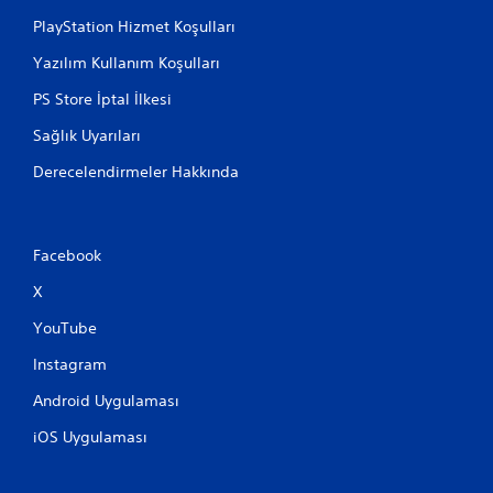
r
k
v
PlayStation Hizmet Koşulları
t
e
ı
Yazılım Kullanım Koşulları
m
ğ
e
ı
PS Store İptal İlkesi
n
n
ü
Sağlık Uyarıları
ı
l
z
e
Derecelendirmeler Hakkında
y
r
e
d
r
e
e
g
Facebook
g
e
e
z
X
r
i
i
n
YouTube
d
e
ö
b
Instagram
n
i
m
l
Android Uygulaması
e
i
n
iOS Uygulaması
r
i
s
z
i