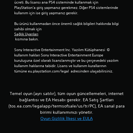
ücreti. Bu lisansı ana PS4 sisteminde kullanmak için 
a
i
PlayStation'a giriş yapmanız gerekmez. Diğer PS4 sistemlerinde 
d
r
kullanım için ise giriş yapmanız gerekir.
e
s
c
ü
Bu ürünü kullanmadan önce önemli sağlık bilgileri hakkında bilgi 
e
r
sahibi olmak için 
ç
e
Sağlık Uyarıları
e
i
 kısmına bakın.
v
ç
r
i
Sony Interactive Entertainment Inc. Yazılım Kütüphanesi  © 
i
n
kullanım hakları Sony Interactive Entertainment Europe 
m
d
kuruluşuna özel olarak lisanslanmıştır ve bu çerçevedeki yazılım 
d
e
kullanım haklarına tabidir. Lisans ve kullanım kurallarının 
ı
b
tümüne eu.playstation.com/legal  adresinden ulaşabilirsiniz.
ş
a
ı
s
o
m
y
a
Temel oyun (ayrı satılır), tüm oyun güncellemeleri, internet
u
y
n
bağlantısı ve EA Hesabı gerekir. EA Satış Şartları
a
d
(tos.ea.com/legalapp/termsofsale/us/tr/PC), EA sanal para
i
a
h
birimi kullanımınızı yönetir.
)
t
Oyun Gizlilik İlkesi ve EULA
.
i
y