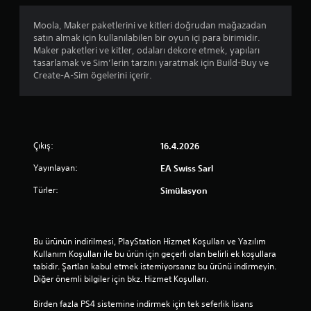
i
ı
ü
m
n
ğ
Moola, Maker paketlerini ve kitleri doğrudan mağazadan
i
d
m
satın almak için kullanılabilen bir oyun içi para birimidir.
i
a
e
Maker paketleri ve kitler, odaları dekore etmek, yapıları
l
d
l
tasarlamak ve Sim’lerin tarzını yaratmak için Build-Buy ve
e
u
e
Create-A-Sim ögelerini içerir.
i
r
r
l
a
e
e
k
h
t
l
ı
i
a
z
l
t
Çıkış:
16.4.2026
l
i
a
a
Yayınlayan:
EA Swiss Sarl
r
b
v
.
i
e
Türler:
Simülasyon
l
y
i
a
r
b
s
e
Bu ürünün indirilmesi, PlayStation Hizmet Koşulları ve Yazılım 
i
l
Kullanım Koşulları ile bu ürün için geçerli olan belirli ek koşullara 
n
i
tabidir. Şartları kabul etmek istemiyorsanız bu ürünü indirmeyin. 
i
r
Diğer önemli bilgiler için bkz. Hizmet Koşulları.
z
l
(
i
Birden fazla PS4 sistemine indirmek için tek seferlik lisans 
s
b