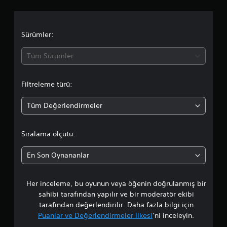
m
b
n
r
i
d
a
d
e
l
e
n
i
d
Sürümler:
n
e
r
a
y
a
Ç
y
Tüm Sürümler
i
n
u
m
o
ı
b
i
ş
Filtreleme türü:
u
e
r
e
k
ğ
k
T
i
Tüm Değerlendirmeler
t
i
t
e
l
i
r
d
a
m
Sıralama ölçütü:
s
e
b
Ç
a
l
i
l
En Son Oynananlar
e
l
ı
a
v
g
n
i
i
a
Her inceleme, bu oyunun veya öğenin doğrulanmış bir
m
r
l
c
sahibi tarafından yapılır ve bir moderatör ekibi
m
e
a
a
tarafından değerlendirilir. Daha fazla bilgi için
r
e
k
i
Puanlar ve Değerlendirmeler İlkesi
’ni inceleyin.
(
ş
p
n
T