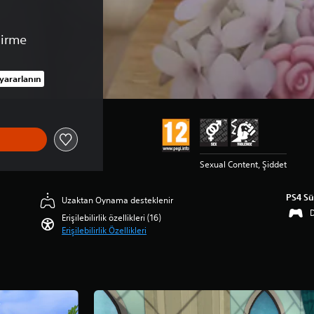
dirme
yararlanın
 üzerinden indirim uygulanmıştır
Sexual Content, Şiddet
PS4 S
Uzaktan Oynama desteklenir
D
Erişilebilirlik özellikleri (16)
Erişilebilirlik Özellikleri