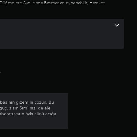
r, Düğmelere Aynı Anda Basmadan oynanabilir, Hareket
d
e
n
4
.
r
2
8
y
abasının gizemini çözün. Bu
ç, sizin Sim’inizi de ele
ı
 laboratuvarın öyküsünü açığa
l