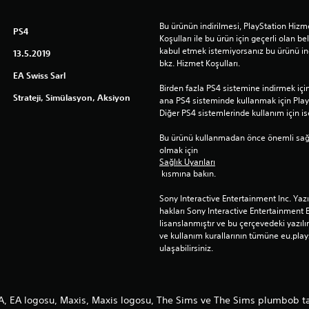
Bu ürünün indirilmesi, PlayStation Hizme
PS4
Koşulları ile bu ürün için geçerli olan beli
kabul etmek istemiyorsanız bu ürünü indi
13.5.2019
bkz. Hizmet Koşulları.
EA Swiss Sarl
Birden fazla PS4 sistemine indirmek için t
Strateji, Simülasyon, Aksiyon
ana PS4 sisteminde kullanmak için Play
Diğer PS4 sistemlerinde kullanım için is
Bu ürünü kullanmadan önce önemli sağlık 
olmak için 
Sağlık Uyarıları
 kısmına bakın.
Sony Interactive Entertainment Inc. Yaz
hakları Sony Interactive Entertainment 
lisanslanmıştır ve bu çerçevedeki yazılım
ve kullanım kurallarının tümüne eu.play
ulaşabilirsiniz.
EA, EA logosu, Maxis, Maxis logosu, The Sims ve The Sims plumbob tas