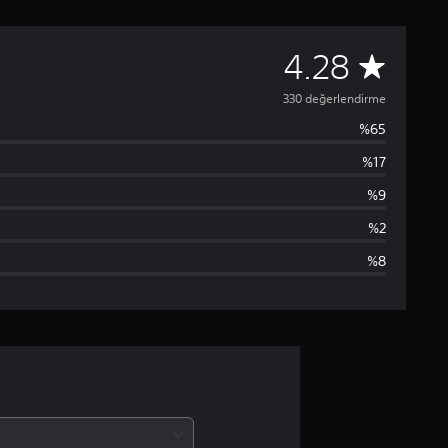
3
4.28
3
330 değerlendirme
%65
0
%17
p
%9
u
%2
%8
a
n
l
a
m