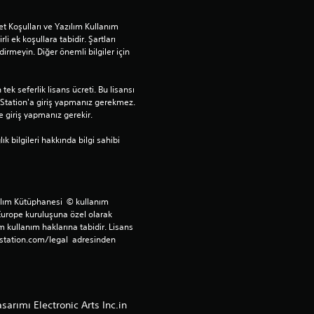
d
t Koşulları ve Yazılım Kullanım 
ı
rli ek koşullara tabidir. Şartları 
rmeyin. Diğer önemli bilgiler için 
z
ek seferlik lisans ücreti. Bu lisansı 
Station'a giriş yapmanız gerekmez. 
e giriş yapmanız gerekir.
bilgileri hakkında bilgi sahibi 
ılım Kütüphanesi  © kullanım 
Europe kuruluşuna özel olarak 
 kullanım haklarına tabidir. Lisans 
station.com/legal  adresinden 
arımı Electronic Arts Inc.in