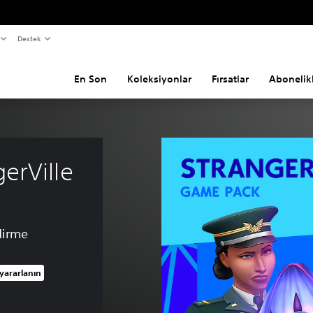
Destek
En Son
Koleksiyonlar
Fırsatlar
Abonelik
erVille
dirme
yararlanın
 üzerinden indirim uygulanmıştır