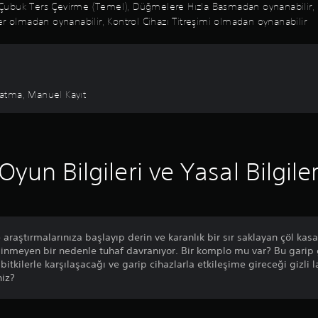
lir Çubuk Ters Çevirme (Temel), Düğmelere Hızla Basmadan oynanabili
er olmadan oynanabilir, Kontrol Cihazı Titreşimi olmadan oynanabilir
aklatma, Manuel Kayıt
Oyun Bilgileri ve Yasal Bilgile
araştırmalarınıza başlayıp derin ve karanlık bir sır saklayan çöl kas
inmeyen bir nedenle tuhaf davranıyor. Bir komplo mu var? Bu garip gü
bitkilerle karşılaşacağı ve garip cihazlarla etkileşime gireceği gizli
niz?