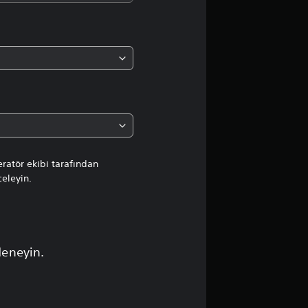
a
d
a
o
r
t
ratör ekibi tarafından
celeyin.
a
l
a
deneyin.
m