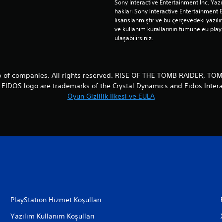
Sony Interactive Entertainment Inc. Yaz
hakları Sony Interactive Entertainment 
lisanslanmıştır ve bu çerçevedeki yazılım
ve kullanım kurallarının tümüne eu.play
ulaşabilirsiniz.
 of companies. All rights reserved. RISE OF THE TOMB RAIDER, 
EIDOS logo are trademarks of the Crystal Dynamics and Eidos Intera
Oyun Gizlilik İlkesi ve EULA
PlayStation Hizmet Koşulları
Yazılım Kullanım Koşulları