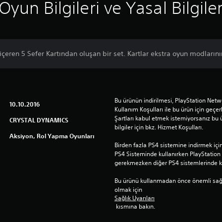
Oyun Bilgileri ve Yasal Bilgile
t içeren 5 Sefer Kartından oluşan bir set. Kartlar ekstra oyun modların
Bu ürünün indirilmesi, PlayStation Netwo
10.10.2016
Kullanım Koşulları ile bu ürün için geçerli
Şartları kabul etmek istemiyorsanız bu 
CRYSTAL DYNAMICS
bilgiler için bkz. Hizmet Koşulları.
Aksiyon, Rol Yapma Oyunları
Birden fazla PS4 sistemine indirmek için 
PS4 Sisteminde kullanırken PlayStatio
gerekmezken diğer PS4 sistemlerinde ku
Bu ürünü kullanmadan önce önemli sağlık 
olmak için 
Sağlık Uyarıları
 kısmına bakın.