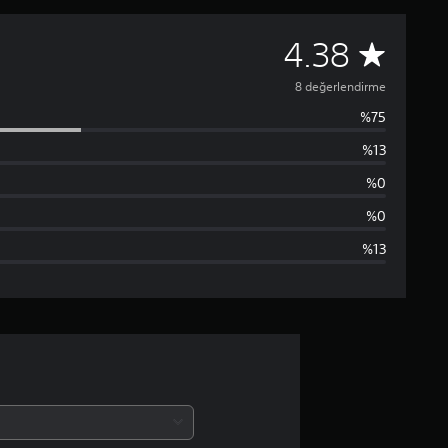
8
4.38
p
8 değerlendirme
%75
u
%13
a
%0
n
%0
%13
l
a
m
a
d