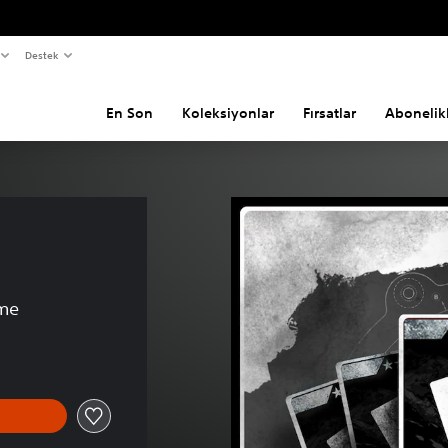
Destek
En Son
Koleksiyonlar
Fırsatlar
Abonelik
rme