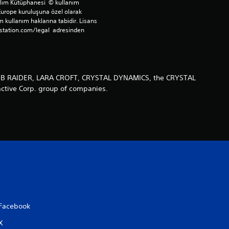
ılım Kütüphanesi  © kullanım 
n
Europe kuruluşuna özel olarak 
 kullanım haklarına tabidir. Lisans 
4
station.com/legal  adresinden 
.
3
TOMB RAIDER, LARA CROFT, CRYSTAL DYNAMICS, the CRYSTAL
ctive Corp. group of companies.
8
y
ı
l
d
ı
Facebook
z
X