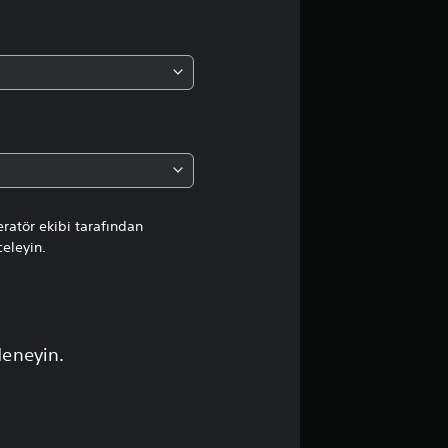
a
o
r
t
a
l
ratör ekibi tarafından
celeyin.
a
m
a
deneyin.
p
u