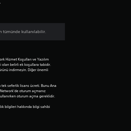
d
r
ı
z
ın tümünde kullanılabilir.
ü
z
rk Hizmet Koşulları ve Yazılım 
e
 olan belirli ek koşullara tabidir. 
ürünü indirmeyin. Diğer önemli 
r
tek seferlik lisans ücreti. Bunu Ana 
i
n Network'de oturum açmanız 
llanırken oturum açma gereklidir.
n
bilgileri hakkında bilgi sahibi 
d
e