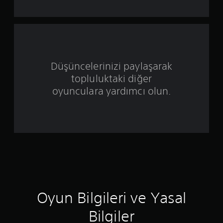
z
ü
z
e
Düşüncelerinizi paylaşarak
topluluktaki diğer
r
oyunculara yardımcı olun.
i
n
d
e
n
5
Oyun Bilgileri ve Yasal
y
Bilgiler