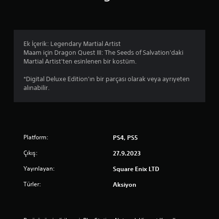
ı
l
d
Ek İçerik: Legendary Martial Artist
Maam için Dragon Quest III: The Seeds of Salvation'daki
ı
Martial Artist'ten esinlenen bir kostüm.
z
*Digital Deluxe Edition'ın bir parçası olarak veya ayrıyeten
alınabilir.
Platform:
PS4, PS5
Çıkış:
27.9.2023
Yayınlayan:
Square Enix LTD
Türler:
Aksiyon