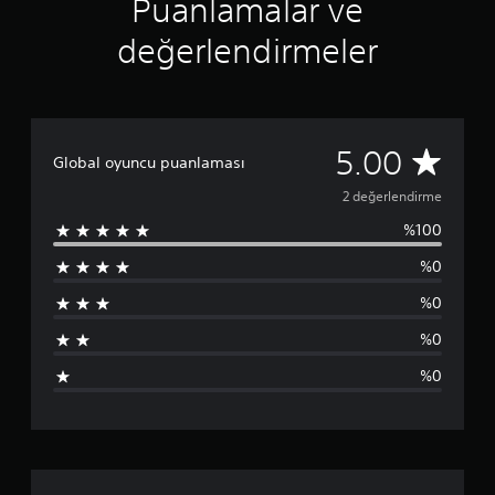
Puanlamalar ve
z
ü
değerlendirmeler
z
e
r
i
n
2
5.00
d
Global oyuncu puanlaması
e
p
n
2 değerlendirme
5
%100
u
y
ı
%0
a
l
d
%0
n
ı
z
%0
l
%0
a
m
a