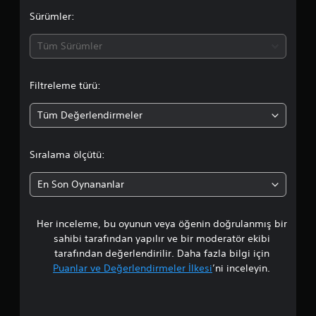
d
Sürümler:
a
Tüm Sürümler
o
Filtreleme türü:
r
Tüm Değerlendirmeler
t
a
Sıralama ölçütü:
l
En Son Oynananlar
a
Her inceleme, bu oyunun veya öğenin doğrulanmış bir
m
sahibi tarafından yapılır ve bir moderatör ekibi
a
tarafından değerlendirilir. Daha fazla bilgi için
Puanlar ve Değerlendirmeler İlkesi
’ni inceleyin.
p
u