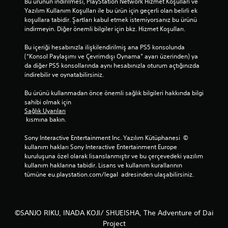
Bu ürünün indirilmesi, PlayStation Network Hizmet Koşulları ve 
Yazılım Kullanım Koşulları ile bu ürün için geçerli olan belirli ek 
koşullara tabidir. Şartları kabul etmek istemiyorsanız bu ürünü 
indirmeyin. Diğer önemli bilgiler için bkz. Hizmet Koşulları.
Bu içeriği hesabınızla ilişkilendirilmiş ana PS5 konsolunda 
(“Konsol Paylaşımı ve Çevrimdışı Oynama” ayarı üzerinden) ya 
da diğer PS5 konsollarında aynı hesabınızla oturum açtığınızda 
indirebilir ve oynatabilirsiniz.
Bu ürünü kullanmadan önce önemli sağlık bilgileri hakkında bilgi 
sahibi olmak için 
Sağlık Uyarıları
 kısmına bakın.
Sony Interactive Entertainment Inc. Yazılım Kütüphanesi  © 
kullanım hakları Sony Interactive Entertainment Europe 
kuruluşuna özel olarak lisanslanmıştır ve bu çerçevedeki yazılım 
kullanım haklarına tabidir. Lisans ve kullanım kurallarının 
tümüne eu.playstation.com/legal  adresinden ulaşabilirsiniz.
©SANJO RIKU, INADA KOJI/ SHUEISHA, The Adventure of Dai
Project