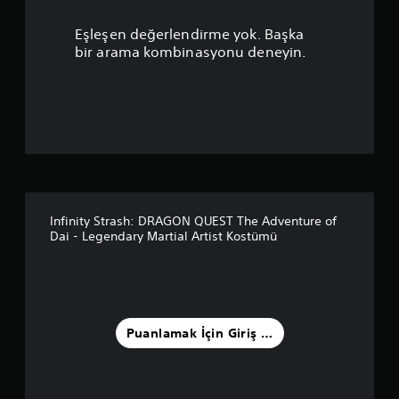
a
Eşleşen değerlendirme yok. Başka
n
bir arama kombinasyonu deneyin.
l
a
m
a
5
Infinity Strash: DRAGON QUEST The Adventure of
Dai - Legendary Martial Artist Kostümü
y
ı
l
Puanlamak İçin Giriş Yapın
d
ı