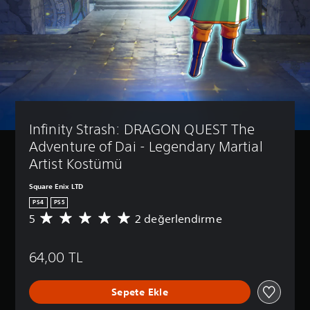
Infinity Strash: DRAGON QUEST The 
Adventure of Dai - Legendary Martial 
Artist Kostümü
Square Enix LTD
PS4
PS5
5
2 değerlendirme
2
p
u
64,00 TL
a
n
l
Sepete Ekle
a
m