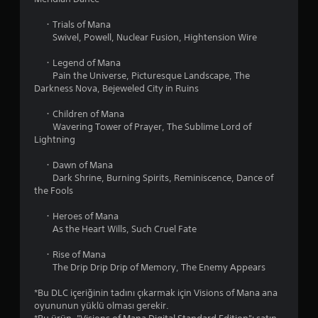
・Trials of Mana
Swivel, Powell, Nuclear Fusion, Hightension Wire
・Legend of Mana
Pain the Universe, Picturesque Landscape, The
Darkness Nova, Bejeweled City in Ruins
・Children of Mana
Wavering Tower of Prayer, The Sublime Lord of
Lightning
・Dawn of Mana
Dark Shrine, Burning Spirits, Reminiscence, Dance of
the Fools
・Heroes of Mana
As the Heart Wills, Such Cruel Fate
・Rise of Mana
The Drip Drip Drip of Memory, The Enemy Appears
*Bu DLC içeriğinin tadını çıkarmak için Visions of Mana ana
oyununun yüklü olması gerekir.