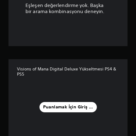
u
Eşleşen değerlendirme yok. Başka
a
bir arama kombinasyonu deneyin.
n
l
a
m
a
Visions of Mana Digital Deluxe Yükseltmesi PS4 &
PS5
5
y
ı
Puanlamak İçin Giriş Yapın
l
d