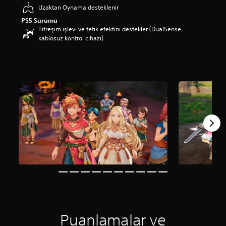
Uzaktan Oynama desteklenir
a
p
PS5 Sürümü
u
Titreşim işlevi ve tetik efektini destekler (DualSense
a
kablosuz kontrol cihazı)
n
l
a
m
a
5
y
ı
l
d
ı
z
ü
z
e
r
i
n
d
Puanlamalar ve
e