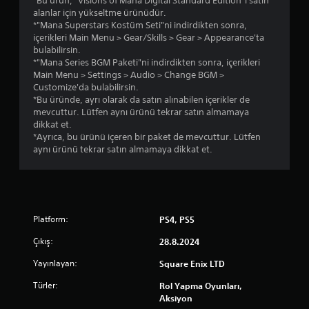
*Bu ürün, "Visions of Mana Digital Standard Edition"ı satın
alanlar için yükseltme ürünüdür.
*"Mana Superstars Kostüm Seti"ni indirdikten sonra,
içerikleri Main Menu > Gear/Skills > Gear > Appearance'ta
bulabilirsin.
*"Mana Series BGM Paketi"ni indirdikten sonra, içerikleri
Main Menu > Settings > Audio > Change BGM >
Customize'da bulabilirsin.
*Bu üründe, ayrı olarak da satın alınabilen içerikler de
mevcuttur. Lütfen aynı ürünü tekrar satın almamaya
dikkat et.
*Ayrıca, bu ürünü içeren bir paket de mevcuttur. Lütfen
aynı ürünü tekrar satın almamaya dikkat et.
Platform:
PS4, PS5
Çıkış:
28.8.2024
Yayınlayan:
Square Enix LTD
Türler:
Rol Yapma Oyunları,
Aksiyon