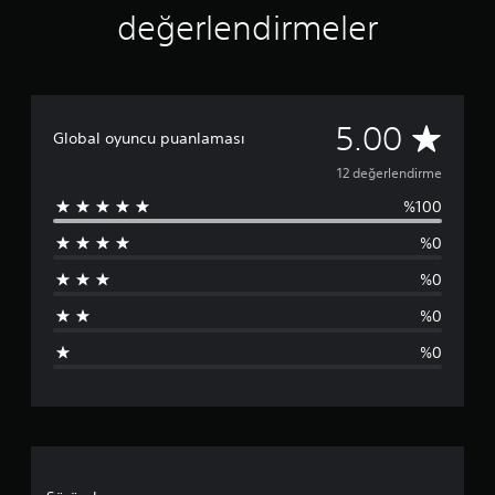
n
değerlendirmeler
5
y
ı
l
d
ı
1
5.00
Global oyuncu puanlaması
z
2
12 değerlendirme
%100
p
%0
u
%0
a
%0
n
%0
l
a
m