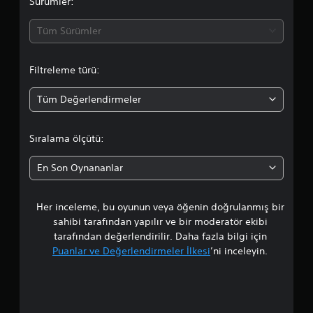
a
Sürümler:
d
Tüm Sürümler
a
Filtreleme türü:
o
Tüm Değerlendirmeler
r
t
Sıralama ölçütü:
a
En Son Oynananlar
l
Her inceleme, bu oyunun veya öğenin doğrulanmış bir
a
sahibi tarafından yapılır ve bir moderatör ekibi
m
tarafından değerlendirilir. Daha fazla bilgi için
Puanlar ve Değerlendirmeler İlkesi
’ni inceleyin.
a
p