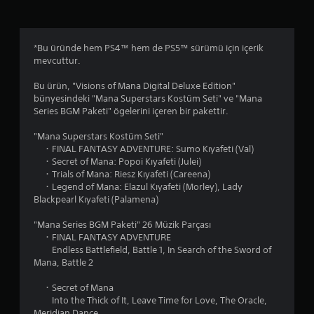
ı
l
*Bu üründe hem PS4™ hem de PS5™ sürümü için içerik
mevcuttur.
d
Bu ürün, "Visions of Mana Digital Deluxe Edition"
ı
bünyesindeki "Mana Superstars Kostüm Seti" ve "Mana
Series BGM Paketi" ögelerini içeren bir pakettir.
z
"Mana Superstars Kostüm Seti"
・FINAL FANTASY ADVENTURE: Sumo Kıyafeti (Val)
・Secret of Mana: Popoi Kıyafeti (Julei)
・Trials of Mana: Riesz Kıyafeti (Careena)
・Legend of Mana: Elazul Kıyafeti (Morley), Lady
Blackpearl Kıyafeti (Palamena)
"Mana Series BGM Paketi" 26 Müzik Parçası
・FINAL FANTASY ADVENTURE
Endless Battlefield, Battle 1, In Search of the Sword of
Mana, Battle 2
・Secret of Mana
Into the Thick of It, Leave Time for Love, The Oracle,
Meridian Dance