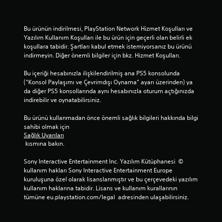
Bu ürünün indirilmesi, PlayStation Network Hizmet Koşulları ve 
Yazılım Kullanım Koşulları ile bu ürün için geçerli olan belirli ek 
koşullara tabidir. Şartları kabul etmek istemiyorsanız bu ürünü 
indirmeyin. Diğer önemli bilgiler için bkz. Hizmet Koşulları.
Bu içeriği hesabınızla ilişkilendirilmiş ana PS5 konsolunda 
(“Konsol Paylaşımı ve Çevrimdışı Oynama” ayarı üzerinden) ya 
da diğer PS5 konsollarında aynı hesabınızla oturum açtığınızda 
indirebilir ve oynatabilirsiniz.
Bu ürünü kullanmadan önce önemli sağlık bilgileri hakkında bilgi 
sahibi olmak için 
Sağlık Uyarıları
 kısmına bakın.
Sony Interactive Entertainment Inc. Yazılım Kütüphanesi  © 
kullanım hakları Sony Interactive Entertainment Europe 
kuruluşuna özel olarak lisanslanmıştır ve bu çerçevedeki yazılım 
kullanım haklarına tabidir. Lisans ve kullanım kurallarının 
tümüne eu.playstation.com/legal  adresinden ulaşabilirsiniz.