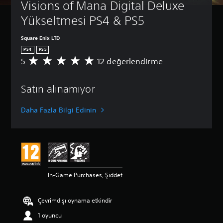
Visions of Mana Digital Deluxe 
Yükseltmesi PS4 & PS5
Square Enix LTD
PS4
PS5
5
12 değerlendirme
1
2
p
Satın alınamıyor
u
a
n
Daha Fazla Bilgi Edinin
l
a
m
a
d
a
o
In-Game Purchases, Şiddet
r
t
a
Çevrimdışı oynama etkindir
l
a
1 oyuncu
m