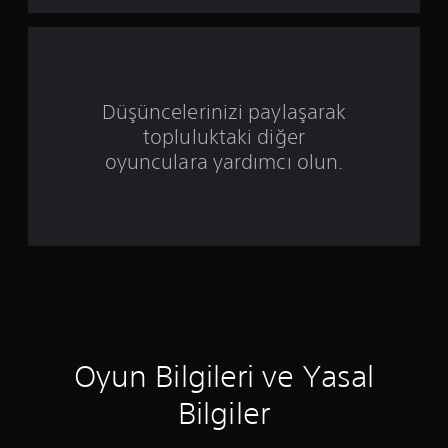
ı
z
ü
z
Düşüncelerinizi paylaşarak
topluluktaki diğer
e
oyunculara yardımcı olun.
r
i
n
d
e
n
Oyun Bilgileri ve Yasal
5
Bilgiler
y