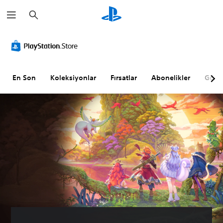
A
r
a
m
a
En Son
Koleksiyonlar
Fırsatlar
Abonelikler
Göz A