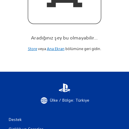
r
.
.
.
Aradığınız şey bu olmayabilir...
Store
veya
Ana Ekran
bölümüne geri gidin.
Ülke / Bölge: Türkiye
Destek
Gizlilik ve Çerezler