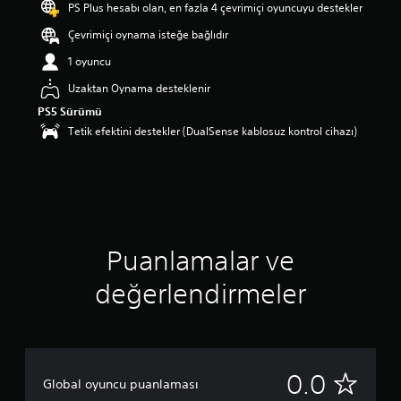
PS Plus hesabı olan, en fazla 4 çevrimiçi oyuncuyu destekler
Çevrimiçi oynama isteğe bağlıdır
1 oyuncu
Uzaktan Oynama desteklenir
PS5 Sürümü
Tetik efektini destekler (DualSense kablosuz kontrol cihazı)
Puanlamalar ve
değerlendirmeler
P
0.0
Global oyuncu puanlaması