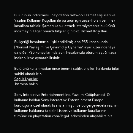
Bu ürünün indirilmesi, PlayStation Network Hizmet Koşulları ve 
Yazılım Kullanım Koşulları ile bu ürün için geçerli olan belirli ek 
koşullara tabidir. Şartları kabul etmek istemiyorsanız bu ürünü 
indirmeyin. Diğer önemli bilgiler için bkz. Hizmet Koşulları.
Bu içeriği hesabınızla ilişkilendirilmiş ana PS5 konsolunda 
(“Konsol Paylaşımı ve Çevrimdışı Oynama” ayarı üzerinden) ya 
da diğer PS5 konsollarında aynı hesabınızla oturum açtığınızda 
indirebilir ve oynatabilirsiniz.
Bu ürünü kullanmadan önce önemli sağlık bilgileri hakkında bilgi 
sahibi olmak için 
Sağlık Uyarıları
 kısmına bakın.
Sony Interactive Entertainment Inc. Yazılım Kütüphanesi  © 
kullanım hakları Sony Interactive Entertainment Europe 
kuruluşuna özel olarak lisanslanmıştır ve bu çerçevedeki yazılım 
kullanım haklarına tabidir. Lisans ve kullanım kurallarının 
tümüne eu.playstation.com/legal  adresinden ulaşabilirsiniz.