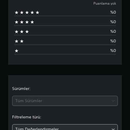
u
Puanlama yok
%0
a
%0
n
%0
l
%0
a
%0
m
a
y
o
Sürümler:
k
Tüm Sürümler
Filtreleme türü:
Tüm Değerlendirmeler