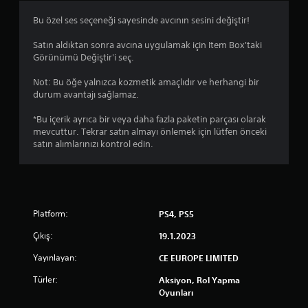
Bu özel ses seçeneği sayesinde avcının sesini değiştir!
Satın aldıktan sonra avcına uygulamak için Item Box'taki
Görünümü Değiştir'i seç.
Not: Bu öğe yalnızca kozmetik amaçlıdır ve herhangi bir
durum avantajı sağlamaz.
*Bu içerik ayrıca bir veya daha fazla paketin parçası olarak
mevcuttur. Tekrar satın almayı önlemek için lütfen önceki
satın alımlarınızı kontrol edin.
Platform:
PS4, PS5
Çıkış:
19.1.2023
Yayınlayan:
CE EUROPE LIMITED
Türler:
Aksiyon, Rol Yapma
Oyunları