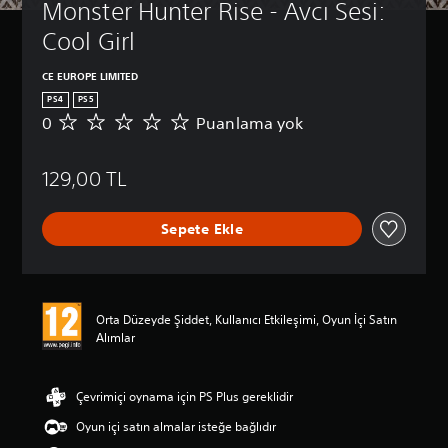
Monster Hunter Rise - Avcı Sesi: 
Cool Girl
CE EUROPE LIMITED
PS4
PS5
0
Puanlama yok
P
u
a
129,00 TL
n
l
a
Sepete Ekle
m
a
y
o
k
Orta Düzeyde Şiddet, Kullanıcı Etkileşimi, Oyun İçi Satın
Alımlar
Çevrimiçi oynama için PS Plus gereklidir
Oyun içi satın almalar isteğe bağlıdır