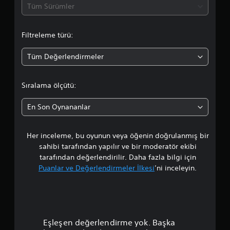
d
Tüm Sürümler
a
Filtreleme türü:
o
Tüm Değerlendirmeler
r
t
Sıralama ölçütü:
a
En Son Oynananlar
l
Her inceleme, bu oyunun veya öğenin doğrulanmış bir
a
sahibi tarafından yapılır ve bir moderatör ekibi
m
tarafından değerlendirilir. Daha fazla bilgi için
Puanlar ve Değerlendirmeler İlkesi
’ni inceleyin.
a
p
u
Eşleşen değerlendirme yok. Başka