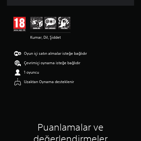
m
a
d
a
o
r
Kumar, Dil, Şiddet
t
a
l
Oyun içi satın almalar isteğe bağlıdır
a
m
Çevrimiçi oynama isteğe bağlıdır
a
p
1 oyuncu
u
Uzaktan Oynama desteklenir
a
n
l
a
m
a
5
y
Puanlamalar ve
ı
l
değerlendirmeler
d