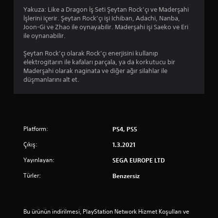
6
Yakuza: Like a Dragon İş Seti Şeytan Rock’çı ve Maderşahi
y
İşlerini içerir. Şeytan Rock’çı işi Ichiban, Adachi, Nanba,
Joon-Gi ve Zhao ile oynayabilir. Maderşahi işi Saeko ve Eri
ı
ile oynanabilir.
l
Şeytan Rock’çı olarak Rock’çı enerjisini kullanıp
elektrogitarın ile kafaları parçala, ya da korkutucu bir
d
Maderşahi olarak naginata ve diğer ağır silahlar ile
düşmanlarını alt et.
ı
z
Platform:
PS4, PS5
Çıkış:
1.3.2021
Yayınlayan:
SEGA EUROPE LTD
Türler:
Benzersiz
Bu ürünün indirilmesi, PlayStation Network Hizmet Koşulları ve 