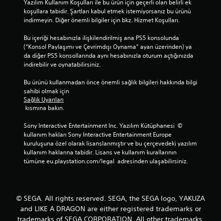
Yazılım Kullanım Koşulları ile bu ürün için geçerli olan belirli ek 
koşullara tabidir. Şartları kabul etmek istemiyorsanız bu ürünü 
indirmeyin. Diğer önemli bilgiler için bkz. Hizmet Koşulları.
Bu içeriği hesabınızla ilişkilendirilmiş ana PS5 konsolunda 
(“Konsol Paylaşımı ve Çevrimdışı Oynama” ayarı üzerinden) ya 
da diğer PS5 konsollarında aynı hesabınızla oturum açtığınızda 
indirebilir ve oynatabilirsiniz.
Bu ürünü kullanmadan önce önemli sağlık bilgileri hakkında bilgi 
sahibi olmak için 
Sağlık Uyarıları
 kısmına bakın.
Sony Interactive Entertainment Inc. Yazılım Kütüphanesi  © 
kullanım hakları Sony Interactive Entertainment Europe 
kuruluşuna özel olarak lisanslanmıştır ve bu çerçevedeki yazılım 
kullanım haklarına tabidir. Lisans ve kullanım kurallarının 
tümüne eu.playstation.com/legal  adresinden ulaşabilirsiniz.
© SEGA. All rights reserved. SEGA, the SEGA logo, YAKUZA
and LIKE A DRAGON are either registered trademarks or
trademarks of SEGA CORPORATION. All other trademarks,