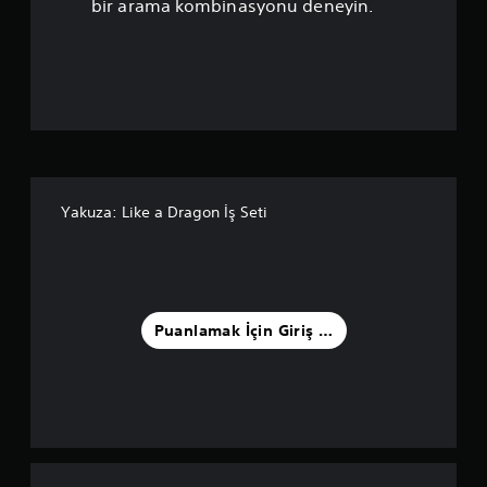
a
bir arama kombinasyonu deneyin.
n
l
a
m
a
Yakuza: Like a Dragon İş Seti
5
y
ı
Puanlamak İçin Giriş Yapın
l
d
ı