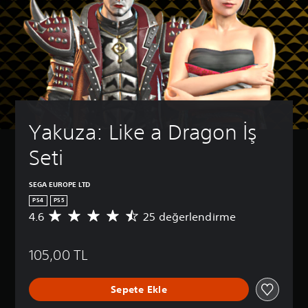
Yakuza: Like a Dragon İş 
Seti
SEGA EUROPE LTD
PS4
PS5
4.6
25 değerlendirme
2
5
p
105,00 TL
u
a
n
Sepete Ekle
l
a