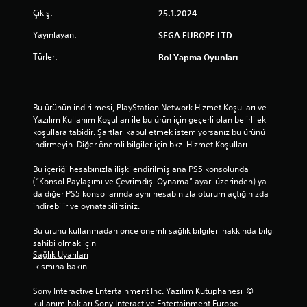
Çıkış:
25.1.2024
Yayınlayan:
SEGA EUROPE LTD
Türler:
Rol Yapma Oyunları
Bu ürünün indirilmesi, PlayStation Network Hizmet Koşulları ve 
Yazılım Kullanım Koşulları ile bu ürün için geçerli olan belirli ek 
koşullara tabidir. Şartları kabul etmek istemiyorsanız bu ürünü 
indirmeyin. Diğer önemli bilgiler için bkz. Hizmet Koşulları.
Bu içeriği hesabınızla ilişkilendirilmiş ana PS5 konsolunda 
(“Konsol Paylaşımı ve Çevrimdışı Oynama” ayarı üzerinden) ya 
da diğer PS5 konsollarında aynı hesabınızla oturum açtığınızda 
indirebilir ve oynatabilirsiniz.
Bu ürünü kullanmadan önce önemli sağlık bilgileri hakkında bilgi 
sahibi olmak için 
Sağlık Uyarıları
 kısmına bakın.
Sony Interactive Entertainment Inc. Yazılım Kütüphanesi  © 
kullanım hakları Sony Interactive Entertainment Europe 