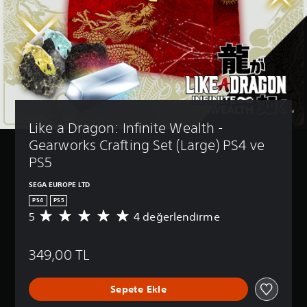
Like a Dragon: Infinite Wealth - 
Gearworks Crafting Set (Large) PS4 ve 
PS5
SEGA EUROPE LTD
PS4
PS5
5
4 değerlendirme
4
p
u
349,00 TL
a
n
l
Sepete Ekle
a
m