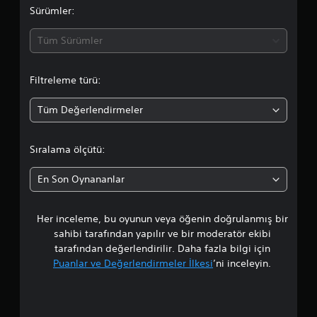
d
Sürümler:
a
Tüm Sürümler
o
Filtreleme türü:
r
Tüm Değerlendirmeler
t
a
Sıralama ölçütü:
l
En Son Oynananlar
a
Her inceleme, bu oyunun veya öğenin doğrulanmış bir
m
sahibi tarafından yapılır ve bir moderatör ekibi
a
tarafından değerlendirilir. Daha fazla bilgi için
Puanlar ve Değerlendirmeler İlkesi
’ni inceleyin.
p
u