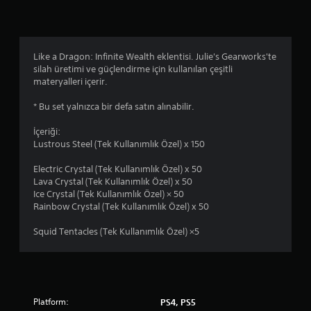
ı
l
d
Like a Dragon: Infinite Wealth eklentisi. Julie's Gearworks'te
silah üretimi ve güçlendirme için kullanılan çeşitli
ı
materyalleri içerir.
z
* Bu set yalnızca bir defa satın alınabilir.
İçeriği:
Lustrous Steel (Tek Kullanımlık Özel) x 150
Electric Crystal (Tek Kullanımlık Özel) x 50
Lava Crystal (Tek Kullanımlık Özel) x 50
Ice Crystal (Tek Kullanımlık Özel) × 50
Rainbow Crystal (Tek Kullanımlık Özel) x 50
Squid Tentacles (Tek Kullanımlık Özel) ×5
Platform:
PS4, PS5