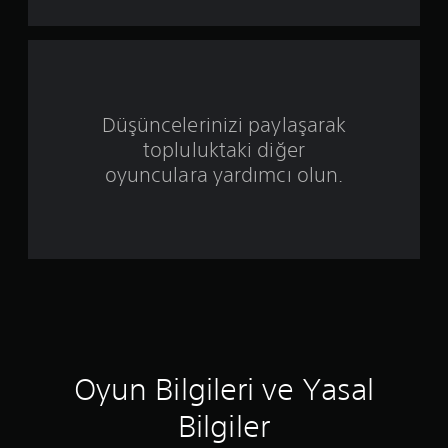
z
ü
z
e
Düşüncelerinizi paylaşarak
topluluktaki diğer
r
oyunculara yardımcı olun.
i
n
d
e
n
5
Oyun Bilgileri ve Yasal
y
Bilgiler