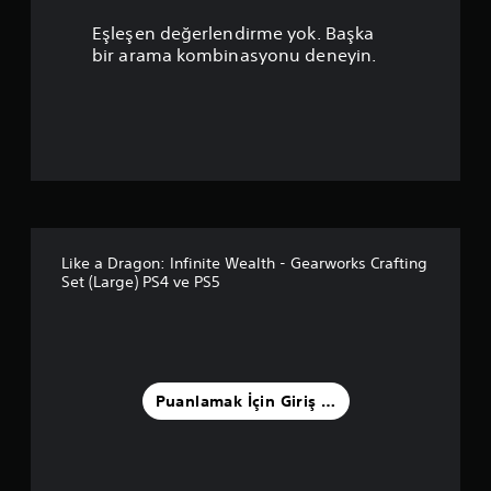
a
Eşleşen değerlendirme yok. Başka
n
bir arama kombinasyonu deneyin.
l
a
m
a
5
Like a Dragon: Infinite Wealth - Gearworks Crafting
Set (Large) PS4 ve PS5
y
ı
l
Puanlamak İçin Giriş Yapın
d
ı