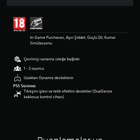
a
d
a
o
r
t
In-Game Purchases, Aşırı Şiddet, Güçlü Dil, Kumar
a
Simülasyonu
l
a
m
Çevrimiçi oynama isteğe bağlıdır
a
p
1 - 2 oyuncu
u
a
Uzaktan Oynama desteklenir
n
PS5 Sürümü
l
Titreşim işlevi ve tetik efektini destekler (DualSense
a
kablosuz kontrol cihazı)
m
a
5
y
ı
l
d
ı