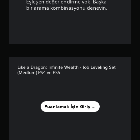
Eşleşen değerlendirme yok. Başka
n
bir arama kombinasyonu deneyin.
l
a
m
a
5
Like a Dragon: Infinite Wealth - Job Leveling Set
(Medium) PS4 ve PS5
y
ı
l
Puanlamak İçin Giriş Yapın
d
ı
z