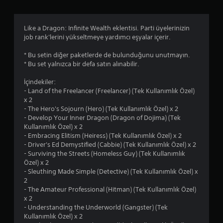
l
d
Like a Dragon: Infinite Wealth eklentisi. Parti üyelerinizin
job rank'lerini yükseltmeye yardımcı eşyalar içerir.
ı
* Bu setin diğer paketlerde de bulunduğunu unutmayın.
z
* Bu set yalnızca bir defa satın alınabilir.
İçindekiler:
- Land of the Freelancer (Freelancer) (Tek Kullanımlık Özel)
x 2
- The Hero's Sojourn (Hero) (Tek Kullanımlık Özel) x 2
- Develop Your Inner Dragon (Dragon of Dojima) (Tek
Kullanımlık Özel) x 2
- Embracing Elitism (Heiress) (Tek Kullanımlık Özel) x 2
- Driver's Ed Demystified (Cabbie) (Tek Kullanımlık Özel) x 2
- Surviving the Streets (Homeless Guy) (Tek Kullanımlık
Özel) x 2
- Sleuthing Made Simple (Detective) (Tek Kullanımlık Özel) x
2
- The Amateur Professional (Hitman) (Tek Kullanımlık Özel)
x 2
- Understanding the Underworld (Gangster) (Tek
Kullanımlık Özel) x 2