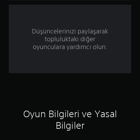
ü
z
e
Düşüncelerinizi paylaşarak
topluluktaki diğer
r
oyunculara yardımcı olun.
i
n
d
e
n
4
Oyun Bilgileri ve Yasal
y
Bilgiler
ı