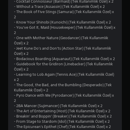
- Cocktail Connoisseur (Barmaid) (Tek Kullanımlık Özel) x 2
- Without a Trace (Assassin) (Tek Kullanımlık Özel) x 2
- The Book of Five Stings (Samurai) (Tek Kullanımlık Özel) x
2
- Know Your Shinobi (Kunoichi) (Tek Kullanımlık Özel) x 2
- You've Got It, Maid (Housekeeper) (Tek Kullanımlık Özel) x
2
- One with Mother Nature (Geodancer) (Tek Kullanımlık
Özel) x 2
- Jeet Kune Do's and Don'ts (Action Star) (Tek Kullanımlık
Özel) x 2
- Bodacious Boarding (Aquanaut) (Tek Kullanımlık Özel) x 2
- Guidebook for the Gridiron (Linebacker) (Tek Kullanımlık
Özel) x 2
- Learning to Lob Again (Tennis Ace) (Tek Kullanımlık Özel)
x 2
- The Good, the Bad, and the Bumbling (Desperado) (Tek
Kullanımlık Özel) × 2
- Pyro Dance with Me (Pyrodancer) (Tek Kullanımlık Özel) x
2
- 2BA Mancer (Sujimancer) (Tek Kullanımlık Özel) x 2
- The Art of Entertaining (Host) (Tek Kullanımlık Özel) x 2
- Breakin' and Boppin' (Breaker) (Tek Kullanımlık Özel) x 2
- From Stage to Stardom (Idol) (Tek Kullanımlık Özel) x 2
- The Epicurean's Epithet (Chef) (Tek Kullanımlık Özel) x 2