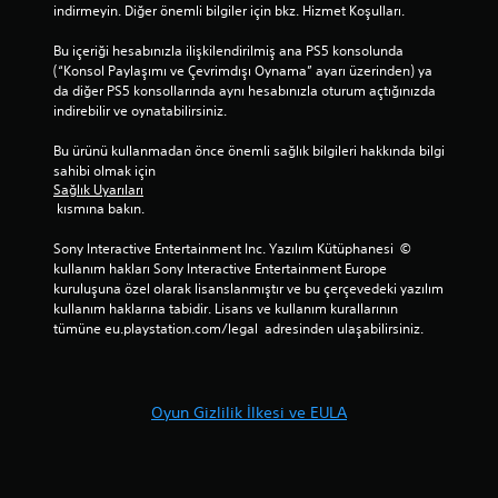
indirmeyin. Diğer önemli bilgiler için bkz. Hizmet Koşulları.
Bu içeriği hesabınızla ilişkilendirilmiş ana PS5 konsolunda 
(“Konsol Paylaşımı ve Çevrimdışı Oynama” ayarı üzerinden) ya 
da diğer PS5 konsollarında aynı hesabınızla oturum açtığınızda 
indirebilir ve oynatabilirsiniz.
Bu ürünü kullanmadan önce önemli sağlık bilgileri hakkında bilgi 
sahibi olmak için 
Sağlık Uyarıları
 kısmına bakın.
Sony Interactive Entertainment Inc. Yazılım Kütüphanesi  © 
kullanım hakları Sony Interactive Entertainment Europe 
kuruluşuna özel olarak lisanslanmıştır ve bu çerçevedeki yazılım 
kullanım haklarına tabidir. Lisans ve kullanım kurallarının 
tümüne eu.playstation.com/legal  adresinden ulaşabilirsiniz.
Oyun Gizlilik İlkesi ve EULA