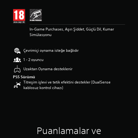
d
a
o
r
t
In-Game Purchases, Aşırı Şiddet, Güçlü Dil, Kumar
a
Simülasyonu
l
a
m
Çevrimiçi oynama isteğe bağlıdır
a
p
1 - 2 oyuncu
u
a
Uzaktan Oynama desteklenir
n
PS5 Sürümü
l
Titreşim işlevi ve tetik efektini destekler (DualSense
a
kablosuz kontrol cihazı)
m
a
5
y
ı
l
d
Puanlamalar ve
ı
z