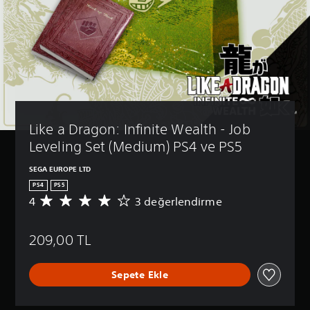
Like a Dragon: Infinite Wealth - Job 
Leveling Set (Medium) PS4 ve PS5
SEGA EUROPE LTD
PS4
PS5
4
3 değerlendirme
3
p
u
209,00 TL
a
n
l
Sepete Ekle
a
m
a