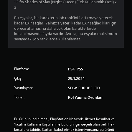
- Fifty Shades of Slay (Night Queen) (Tek Kullanımlık Özel) x
2
Bu eşyalar, bir karakterin job rank'ini 1 artırmaya yetecek
kadar EXP sağlar. Yalnızca yeteri kadar EXP sağladıkları için
derece atlamasına daha çok olan karakterlerde
kullanılmasında fayda vardır. Ayrıca, bu eşyalar maksimum
seviyedeki job rank'lerde kullanılamaz.
Platform:
PS4, PS5
Çıkış:
25.1.2024
Yayınlayan:
SEGA EUROPE LTD
Türler:
Rol Yapma Oyunları
Bu ürünün indirilmesi, PlayStation Network Hizmet Koşulları ve 
Yazılım Kullanım Koşulları ile bu ürün için geçerli olan belirli ek 
koşullara tabidir. Şartları kabul etmek istemiyorsanız bu ürünü 