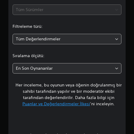
a
Tüm Sürümler
o
Filtreleme türü:
r
Tüm Değerlendirmeler
t
a
Sıralama ölçütü:
l
En Son Oynananlar
a
Her inceleme, bu oyunun veya öğenin doğrulanmış bir
m
sahibi tarafından yapılır ve bir moderatör ekibi
a
tarafından değerlendirilir. Daha fazla bilgi için
Puanlar ve Değerlendirmeler İlkesi
’ni inceleyin.
p
u
a